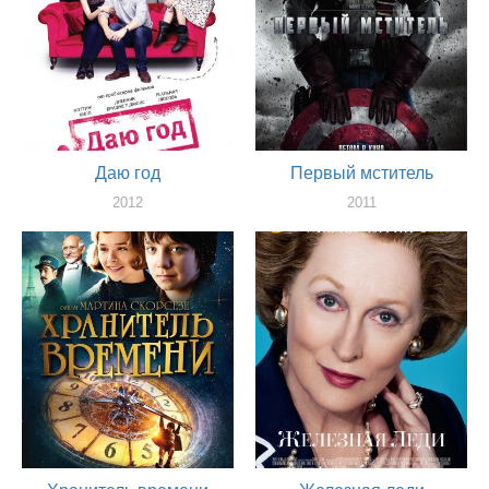
Даю год
Первый мститель
2012
2011
актер
актер