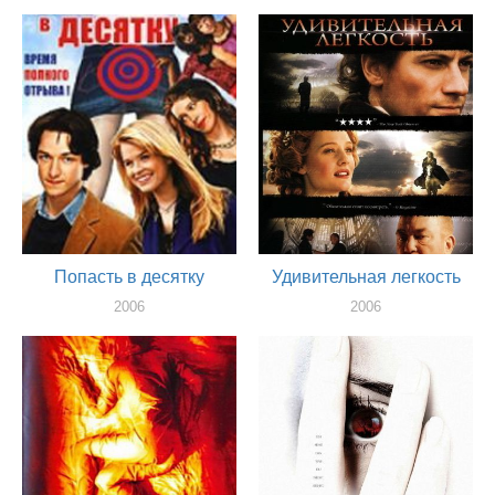
актер
актер
Попасть в десятку
Удивительная легкость
2006
2006
актер
актер