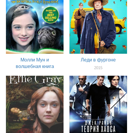
Молли Мун и
Леди в фургоне
волшебная книга
2015
гипноза
актер
2015
актер