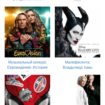
2020
путешествие
актер
2020
актер
Музыкальный конкурс
Малефисента:
Евровидение: История
Владычица тьмы
группы Fire Saga
2019
актер
2020
актер