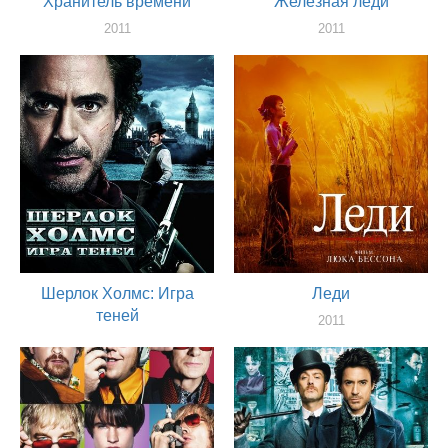
Хранитель времени
Железная леди
2011
2011
актер
актер
Шерлок Холмс: Игра
Леди
теней
2011
актер
2011
актер