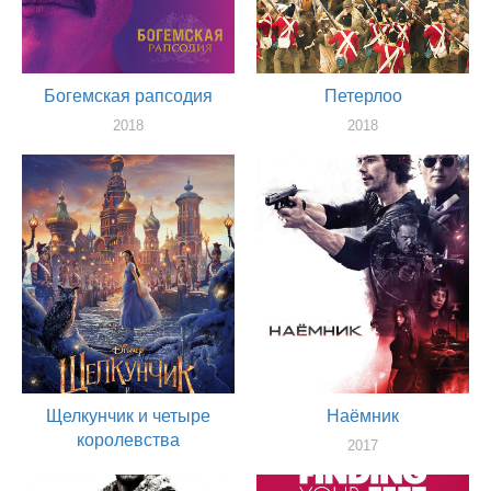
Богемская рапсодия
Петерлоо
2018
2018
актер
актер
Щелкунчик и четыре
Наёмник
королевства
2017
актер
2018
актер