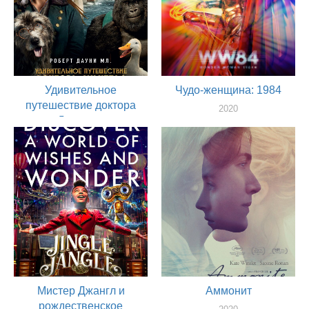
Удивительное
Чудо-женщина: 1984
путешествие доктора
2020
Дулиттла
актер
2020
актер
Мистер Джангл и
Аммонит
рождественское