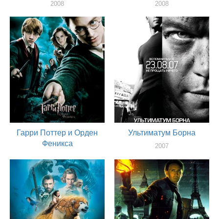
2008
2008
актер
актер
Гарри Поттер и Орден
Ультиматум Борна
Феникса
2007
актер
2007
актер