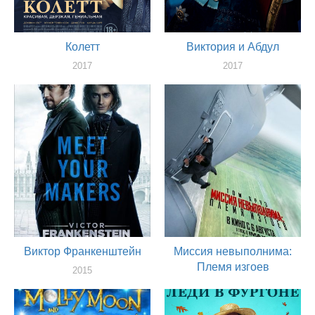
Колетт
Виктория и Абдул
2017
2017
актер
актер
Виктор Франкенштейн
Миссия невыполнима:
Племя изгоев
2015
актер
2015
актер