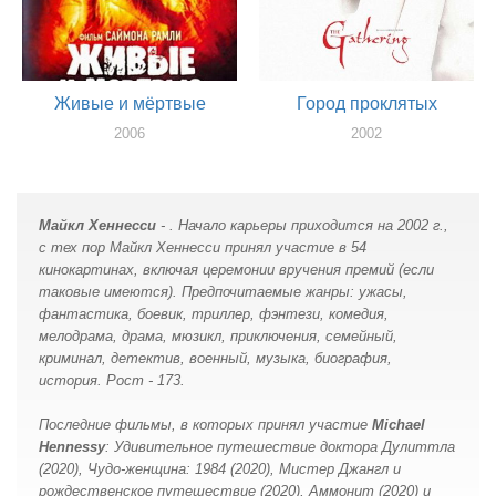
Живые и мёртвые
Город проклятых
2006
2002
актер
актер
Майкл Хеннесси
- . Начало карьеры приходится на 2002 г.,
с тех пор Майкл Хеннесси принял участие в 54
кинокартинах, включая церемонии вручения премий (если
таковые имеются). Предпочитаемые жанры: ужасы,
фантастика, боевик, триллер, фэнтези, комедия,
мелодрама, драма, мюзикл, приключения, семейный,
криминал, детектив, военный, музыка, биография,
история. Рост - 173.
Последние фильмы, в которых принял участие
Michael
Hennessy
: Удивительное путешествие доктора Дулиттла
(2020), Чудо-женщина: 1984 (2020), Мистер Джангл и
рождественское путешествие (2020), Аммонит (2020) и