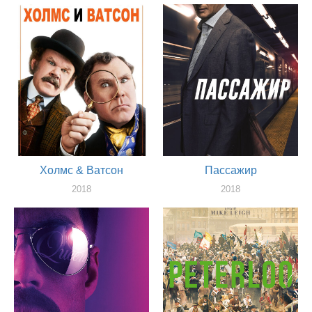
Холмс & Ватсон
Пассажир
2018
2018
актер
актер