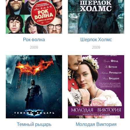
Рок-волна
Шерлок Холмс
2009
2009
актер
актер
Темный рыцарь
Молодая Виктория