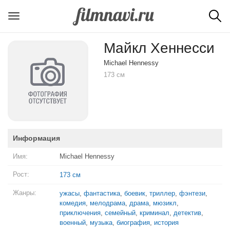
Майкл Хеннесси
Michael Hennessy
173 см
Информация
Имя:
Michael Hennessy
Рост:
173 см
Жанры:
ужасы
,
фантастика
,
боевик
,
триллер
,
фэнтези
,
комедия
,
мелодрама
,
драма
,
мюзикл
,
приключения
,
семейный
,
криминал
,
детектив
,
военный
,
музыка
,
биография
,
история