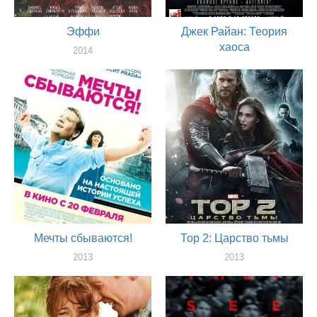
Эффи
Джек Райан: Теория
хаоса
2014
актер
2013
актер
Мечты сбываются!
Тор 2: Царство тьмы
2013
2013
актер
актер