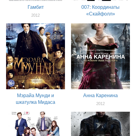
Гамбит
007: Координаты
«Скайфолл»
2012
актер
2012
актер
Мэрайа Мунди и
Анна Каренина
шкатулка Мидаса
2012
актер
2012
актер