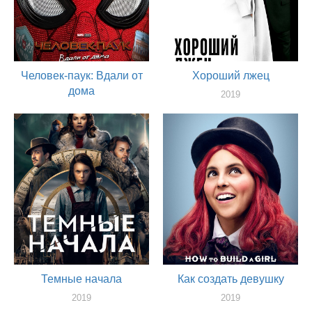
Человек-паук: Вдали от
Хороший лжец
дома
2019
актер
2019
актер
Темные начала
Как создать девушку
2019
2019
актер
актер