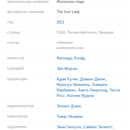
оригинальное название:
Железная леди
английское название:
The Iron Lady
год:
2011
страны:
США
,
Великобритания
,
Франция
слоган:
«Никаких
компромиссов»
режиссер:
Филлида Ллойд
сценарий:
Эби Морган
продюсеры:
Адам Кулик
,
Дэмиэн Джонс
,
Франсуа Ивернель
,
Камерон
МакКрекен
,
Анита Оверлэнд
,
Тесса
Росс
,
Коллин Вудкок
видеооператор:
Эллиот Дэвис
композитор:
Томас Ньюман
художники:
Энни Гилхули
,
Саймон Эллиотт
,