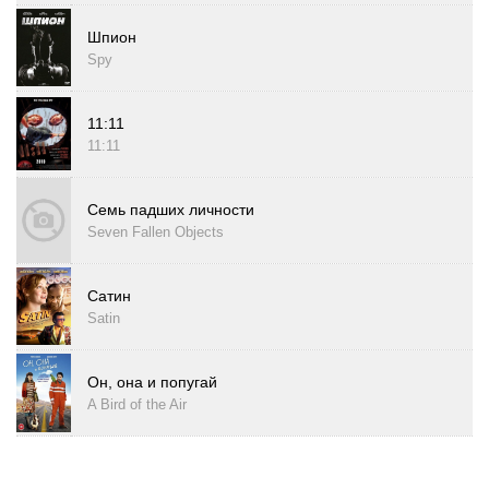
Шпион
Spy
11:11
11:11
Семь падших личности
Seven Fallen Objects
Сатин
Satin
Он, она и попугай
A Bird of the Air