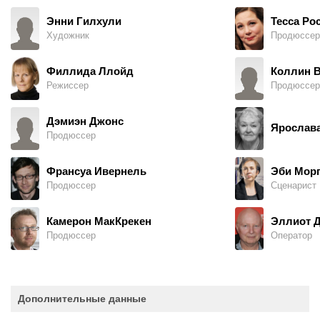
Энни Гилхули
Тесса Ро
Художник
Продюссер
Филлида Ллойд
Коллин 
Режиссер
Продюссер
Дэмиэн Джонс
Ярослав
Продюссер
Франсуа Ивернель
Эби Мор
Продюссер
Сценарист
Камерон МакКрекен
Эллиот 
Продюссер
Оператор
Дополнительные данные