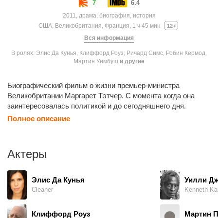
7
6.4
2011, драма, биография, история
США, Великобритания, Франция, 1 ч 45 мин
12+
Вся информация
В ролях: Элис Да Кунья, Клиффорд Роуз, Ричард Симс, Робин Кермод,
Мартин Уимбуш
и другие
Биографический фильм о жизни премьер-министра
Великобритании Маргарет Тэтчер. С момента когда она
заинтересовалась политикой и до сегодняшнего дня.
Полное описание
Актеры
Элис Да Кунья
Уилли Д
Cleaner
Kenneth Ka
Клиффорд Роуз
Мартин 