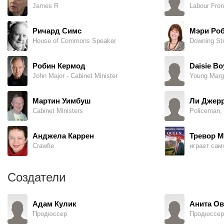
James R
Ричард Симс
Мэри Ро
House of Commons Speaker
Downing Str
Робин Кермод
Daisie Bo
John Major - Cabinet Minister
Мартин Уимбуш
Ли Джер
Cabinet Ministers
Policeman, 
Анджела Каррен
Тревор 
Crawfie
Создатели
Адам Кулик
Анита О
Продюссер
Продюссер