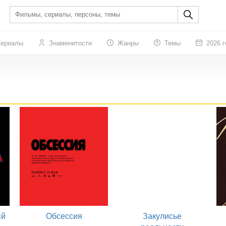
ериалы
Знаменитости
Жанры
Темы
2026 г
ый
Обсессия
Закулисье