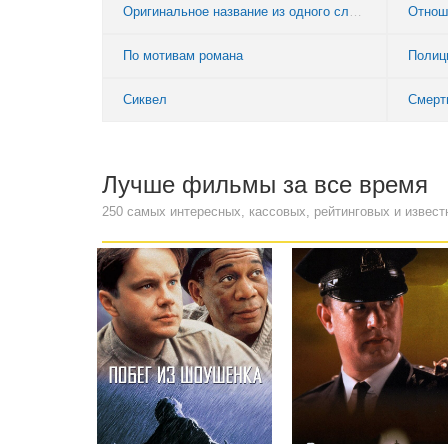
Оригинальное название из одного слова
Отнош
По мотивам романа
Полиц
Сиквел
Смерт
Лучше фильмы за все время
250 самых интересных, кассовых, рейтинговых и извест