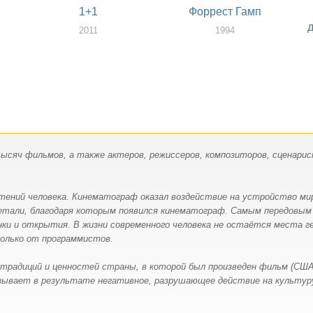
1+1
Форрест Гамп
2011
1994
яч фильмов, а также актеров, режиссеров, композиторов, сценарис
етений человека. Кинематограф оказал воздействие на устройство ми
етали, благодаря которым появился кинематограф. Самым передовым 
ки и открытия. В жизни современного человека не остаётся места гер
олько от программистов.
 традиций и ценностей страны, в которой был произведен фильм (СШ
зывает в результате негативное, разрушающее действие на культуру