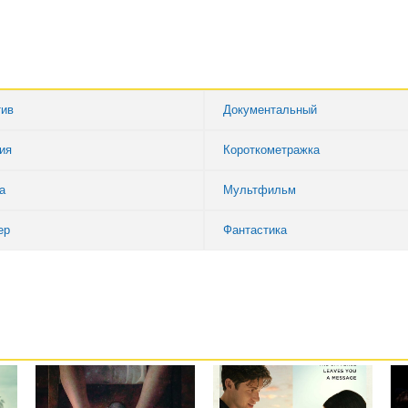
тив
Документальный
ия
Короткометражка
а
Мультфильм
ер
Фантастика