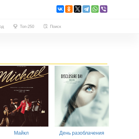
од
Топ-250
Поиск
Майкл
День разоблачения