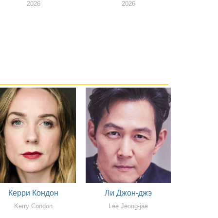
2026
2026
Керри Кондон
Ли Джон-джэ
Kerry Condon
Lee Jeong-jae