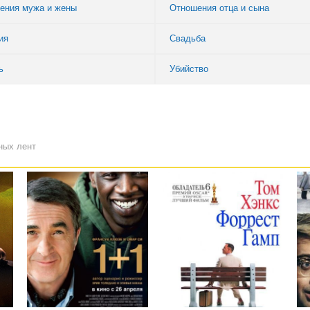
ения мужа и жены
Отношения отца и сына
ия
Свадьба
ь
Убийство
ных лент