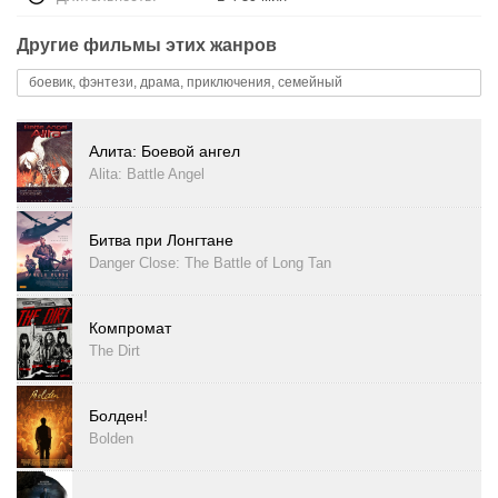
Другие фильмы этих жанров
боевик, фэнтези, драма, приключения, семейный
Алита: Боевой ангел
Alita: Battle Angel
Битва при Лонгтане
Danger Close: The Battle of Long Tan
Компромат
The Dirt
Болден!
Bolden