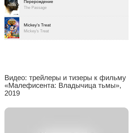
Перерождение
The Passage
Mickey's Treat
Mickey's Treat
Видео: трейлеры и тизеры к фильму
«Малефисента: Владычица тьмы»,
2019