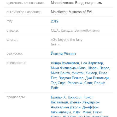
оригинальное название:
Малефисента: Владычица тьмы
английское название:
Maleficent: Mistress of Evil
год:
2019
страны:
США
,
Канада
,
Великобритания
слоган:
«Go beyond the fairy
tale.»
режиссер:
Йоаким Рённинг
сценаристы:
Линда Вулвертон
,
Ноа Харпстер
,
Мика Фитцерман-Блю
,
Шарль Перро
,
Милт Банта
,
Уинстон Хиблер
,
Билл
Пит
,
Эрдман Пеннер
,
Джо Ринальди
,
Тед Сирс
,
Ребека Ф. Смит
,
Ральф
Райт
продюсеры:
Брайан Х. Кэрролл
,
Крист
Кастальди
,
Дункан Хендерсон
,
Анджелина Джоли
,
Джеффри
Киршенбаум
,
Р.Дж. Мино
,
Никки