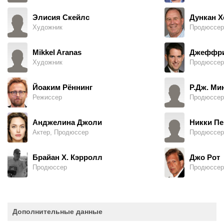
Элисия Скейлс
Дункан Х
Художник
Продюссер
Mikkel Aranas
Джеффри
Художник
Продюссер
Йоаким Рённинг
Р.Дж. Ми
Режиссер
Продюссер
Анджелина Джоли
Никки Пе
Актер, Продюссер
Продюссер
Брайан Х. Кэрролл
Джо Рот
Продюссер
Продюссер
Дополнительные данные