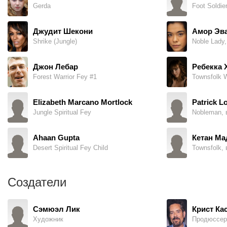
Gerda
Foot Soldie
Джудит Шекони
Амор Эв
Shrike (Jungle)
Noble Lady,
Джон Лебар
Ребекка 
Forest Warrior Fey #1
Townsfolk 
Elizabeth Marcano Mortlock
Patrick L
Jungle Spiritual Fey
Nobleman, 
Ahaan Gupta
Кетан М
Desert Spiritual Fey Child
Townsfolk, 
Создатели
Сэмюэл Лик
Крист Ка
Художник
Продюссер