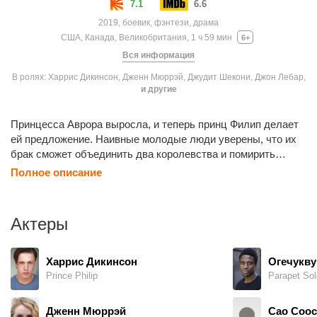
7.1
6.6
2019, боевик, фэнтези, драма
США, Канада, Великобритания, 1 ч 59 мин
6+
Вся информация
В ролях: Харрис Дикинсон, Дженн Мюррэй, Джудит Шекони, Джон Лебар,
и другие
Принцесса Аврора выросла, и теперь принц Филип делает
ей предложение. Наивные молодые люди уверены, что их
брак сможет объединить два королевства и помирить
людей с волшебными существами, но не тут-то было.
Полное описание
На совместном ужине с родителями Филипа — королём
Джоном и королевой Ингрит — куда была приглашена
и крёстная Авроры, происходит ссора, в результате чего
Актеры
король слегает с недомоганием явно магического свойства,
а Малефисента вынуждена спасаться бегством.
Харрис Дикинсон
Огечукву
Prince Philip
Parapet Sol
Дженн Мюррэй
Cao Cooc