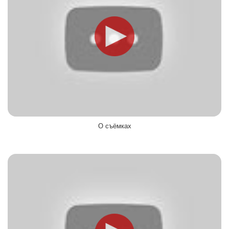
О съёмках