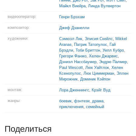
Пенни
,
Джо Рот
,
Зак Рот
,
Мэтт Смит
,
Майкл Виейра
,
Линда Вулвертон
видеооператор:
Генри Брэхам
композитор:
Джеф Дзанелли
художники:
Сэмюэл Лик
,
Элисия Скейлс
,
Mikkel
Aranas
,
Патрик Татопулос
,
Гай
Брэдли
,
Тоби Бриттон
,
Уилл Кубро
,
Грегори Фанжо
,
Хелен Джарвис
,
Дэниэл Нассбаумер
,
Эндрю Палмер
,
Paul Wescott
,
Люк Уайтлок
,
Хелен
Ксенопулос
,
Люк Циммерман
,
Эллен
Мирожник
,
Доминик Кэйпон
монтаж:
Лора Дженнингс
,
Крэйг Вуд
жанры:
боевик
,
фэнтези
,
драма
,
приключения
,
семейный
Поделиться