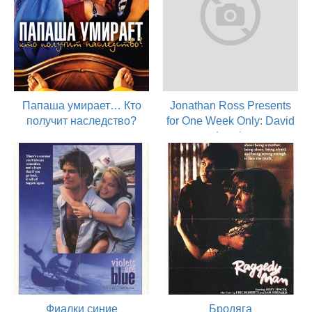
Папаша умирает… Кто
Jonathan Ross Presents
получит наследство?
for One Week Only: David
Lynch
1990
режиссер
1990
актер
Фиалки синие
Бродяга