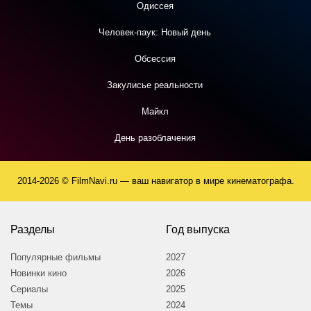
Одиссея
Человек-паук: Новый день
Обсессия
Закулисье реальности
Майкл
День разоблачения
2014-2026 © FilmNavi.ru — ваш навигатор в мире кинематографа.
Разделы
Год выпуска
Популярные фильмы
2027
Новинки кино
2026
Сериалы
2025
Темы
2024