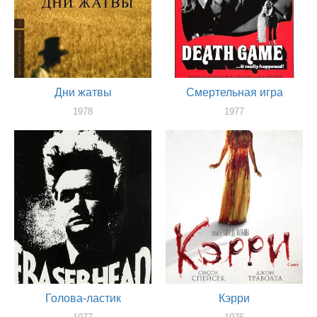
Дни жатвы
Смертельная игра
1978
1977
художник
художник
Голова-ластик
Кэрри