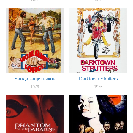
1977
1976
актер
художник
Банда защитников
Darktown Strutters
1976
1975
художник
художник