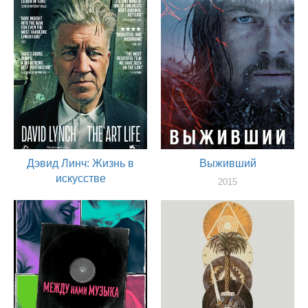
2016
актер
Дэвид Линч: Жизнь в
Выживший
искусстве
2015
художник
2016
актер