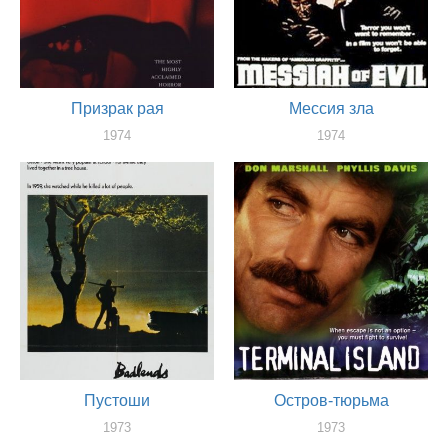
Призрак рая
Мессия зла
1974
1974
художник
художник
Пустоши
Остров-тюрьма
1973
1973
художник
художник