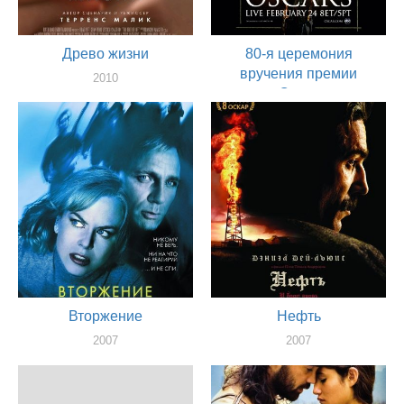
Древо жизни
80-я церемония
вручения премии
2010
«Оскар»
художник
2008
актер
Вторжение
Нефть
2007
2007
художник
художник