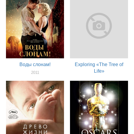
Воды слонам!
Exploring «The Tree of
Life»
2011
художник
2011
актер