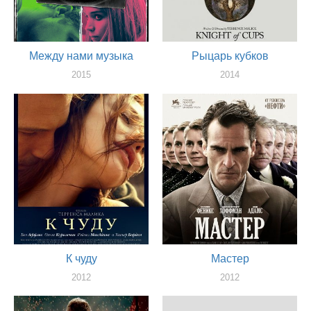
Между нами музыка
Рыцарь кубков
2015
2014
художник
художник
К чуду
Мастер
2012
2012
художник
художник