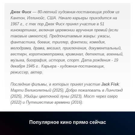
Джек Фиск
— 80-летний художник-постановщик родом из
Кантон, Иллинойс, США. Начало карьеры приходится на
1967 г., с тех пор Джек Фиск принял участие в 51
кинокартинах, включая церемонии вручения премий (если
таковые имеются). Предпочитаемые жанры: ужасы,
фантастика, боевик, триллер, фэнтези, комедия,
мелодрама, драма, мюзикл, приключения, документальный,
вестерн, короткометражка, криминал, детектив, военный,
музыка, биография, история, спорт. Дата рождения - 19
декабря 1945 г.. Карьера - художник-постановщик,
режиссер, актер.
Последние фильмы, в которых принял участие
Jack Fisk
:
Марти Великолепный (2025), Добро пожаловать в Линчлэнд
(2025), Убийцы цветочной луны (2023), Мост через озеро
(2022) и Путешествие времени (2016).
Популярное кино прямо сейчас