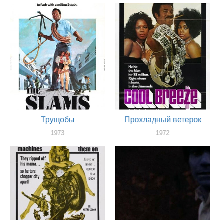
Трущобы
Прохладный ветерок
1973
1972
художник
художник