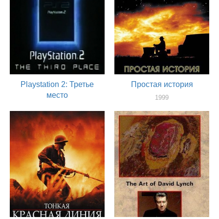
Playstation 2: Третье
Простая история
место
1999
художник
2000
художник