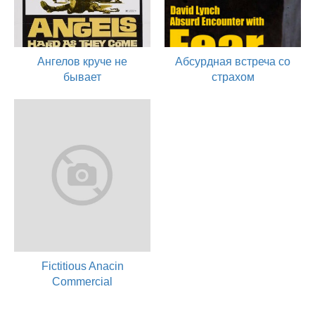
Ангелов круче не
Абсурдная встреча со
бывает
страхом
1971
1967
художник
актер
Fictitious Anacin
Commercial
1967
актер