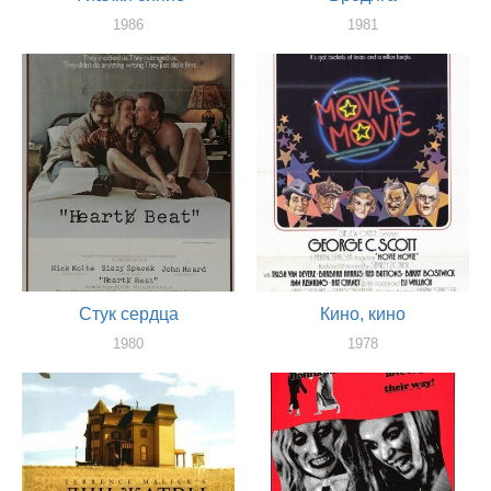
1986
1981
режиссер
режиссер
Стук сердца
Кино, кино
1980
1978
художник
художник