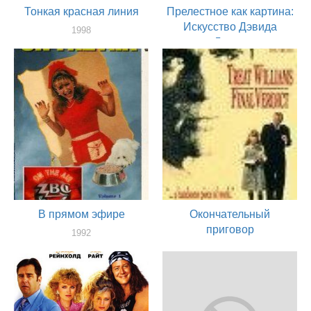
Тонкая красная линия
Прелестное как картина:
Искусство Дэвида
1998
Линча
художник
1997
актер
В прямом эфире
Окончательный
приговор
1992
режиссер
1991
режиссер