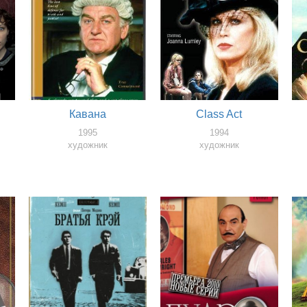
Кавана
Class Act
1995
1994
художник
художник