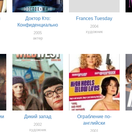
ы
Доктор Кто:
Frances Tuesday
Конфиденциально
2004
художник
2005
актер
ии
Дикий запад
Ограбление по-
английски
2002
художник
2001