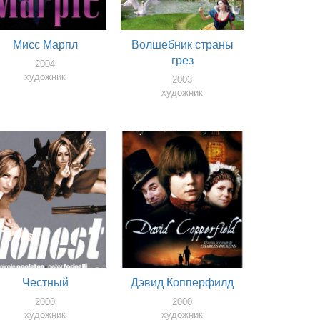
Мисс Марпл
Волшебник страны
грез
2004
художник
2003
художник
Честный
Дэвид Копперфилд
2000
2000
художник
художник