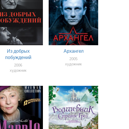
Из добрых
Архангел
побуждений
2005
художник
2006
художник