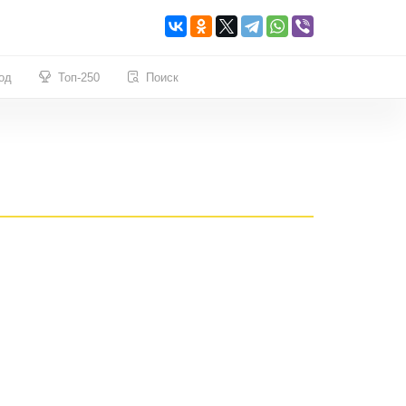
од
Топ-250
Поиск