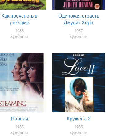
Как преуспеть в
Одинокая страсть
рекламе
Джудит Херн
1988
1987
художник
художник
Парная
Кружева 2
1985
1985
художник
художник