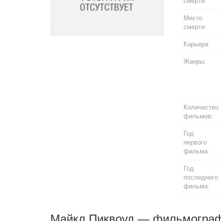
смерти:
Место
смерти:
Карьера:
Жанры:
Количество
фильмов:
Год
первого
фильма:
Год
последнего
фильма:
Майкл Пиквоуд — фильмогра