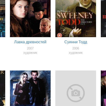
Лавка древностей
Суинни Тодд
2007
2006
художник
художник