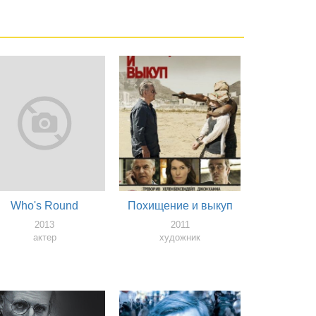
Who's Round
Похищение и выкуп
2013
2011
актер
художник