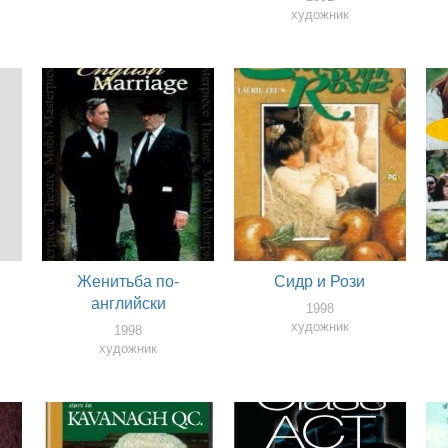
художник
Женитьба по-
Сидр и Рози
английски
1998
художник
1998
художник