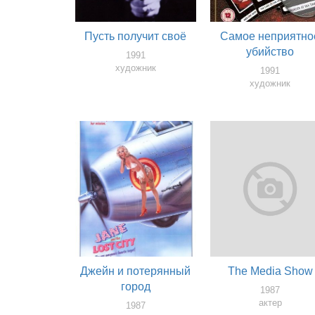
Пусть получит своё
Самое неприятно
убийство
1991
художник
1991
художник
Джейн и потерянный
The Media Show
город
1987
актер
1987