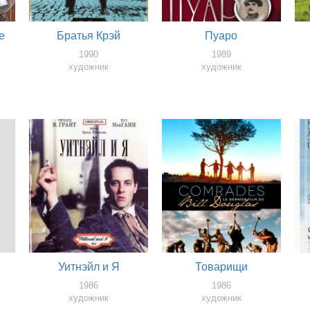
е
Братья Крэй
Пуаро
1990
1989
художник
художник
Уитнэйл и Я
Товарищи
1986
1986
художник
художник