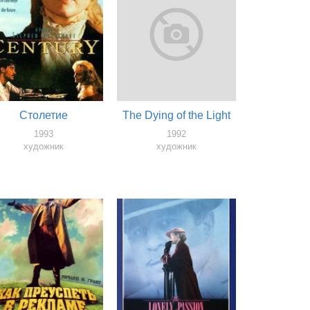
Столетие
The Dying of the Light
1993
1992
художник
художник