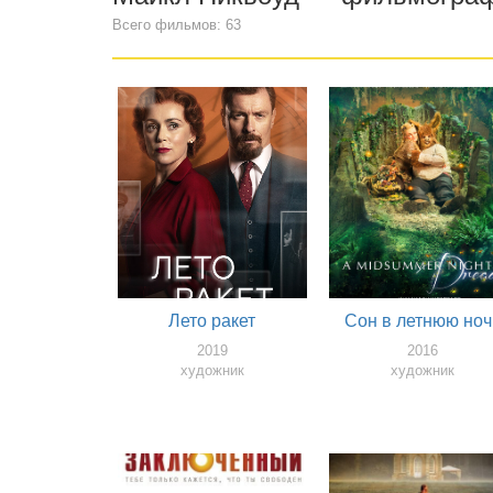
Всего фильмов: 63
Лето ракет
Сон в летнюю ноч
2019
2016
художник
художник