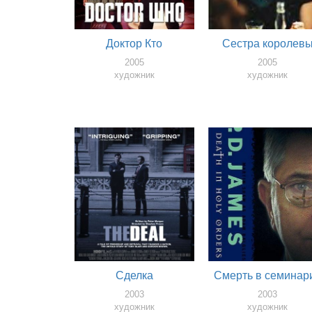
Доктор Кто
Сестра королев
2005
2005
художник
художник
Сделка
Смерть в семинар
2003
2003
художник
художник