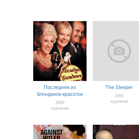
Последняя из
The Sleeper
блондинок-красоток
2000
художник
2000
художник