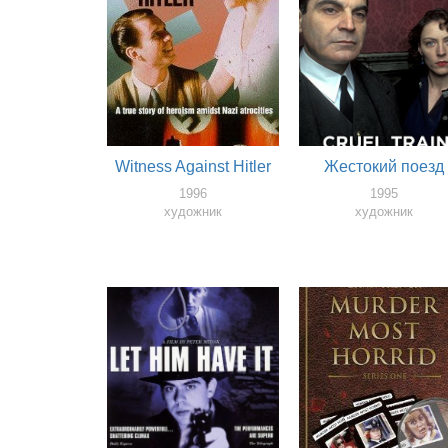
Witness Against Hitler
Жестокий поезд
1996
1995
художник
художник