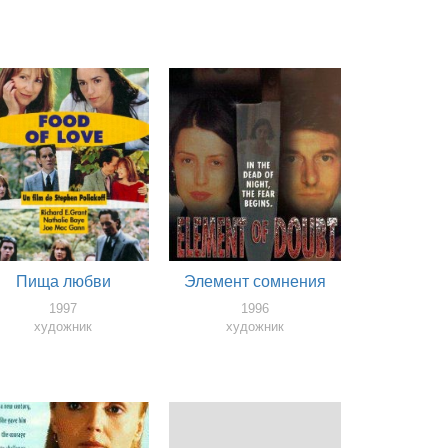
Пища любви
Элемент сомнения
1997
1996
художник
художник