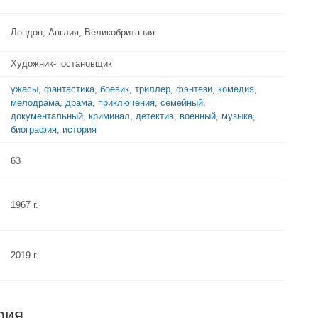
Лондон, Англия, Великобритания
Художник-постановщик
ужасы
,
фантастика
,
боевик
,
триллер
,
фэнтези
,
комедия
,
мелодрама
,
драма
,
приключения
,
семейный
,
документальный
,
криминал
,
детектив
,
военный
,
музыка
,
биография
,
история
63
1967 г.
2019 г.
фия