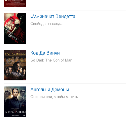
«V» значит Вендетта
Свобода навсегда!
Код Да Винчи
So Dark The Con of Man
Ангелы и Демоны
Они пришли, чтобы мстить