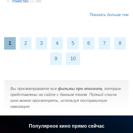
Убийство
17,398
Показать больше тем
1
2
3
4
5
6
7
8
9
10
Вы просматриваете все
фильмы про епископа
, которые
представлены на сайте с данным тегом. Полный список
кино можно просмотреть, используя постраничную
навигацию.
Популярное кино прямо сейчас