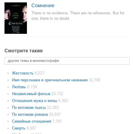
Сомнение
There is no evidence. There are no witnesses. But for
one, there is no doubt.
Смотрите также
другие темы в кинематографе
Жестокость
8,527
Имя персонажа в оригинальном названии
11,700
Любовь
8,739
Независимый фильм
24,702
Отношения мужа и жены
8,362
По мотивам пьесы
10,343
По мотивам романа
24,837
Семейные отношения
7,797
Смерть
8,997