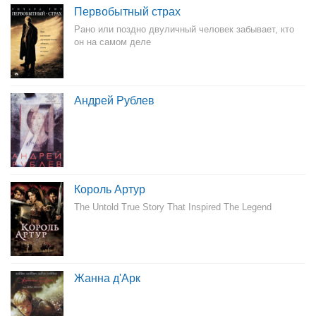
Первобытный страх
Рано или поздно двуличный человек забывает, кто
он на самом деле
Андрей Рублев
Король Артур
The Untold True Story That Inspired The Legend
Жанна д'Арк