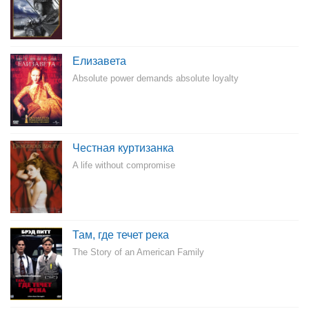
Елизавета
Absolute power demands absolute loyalty
Честная куртизанка
A life without compromise
Там, где течет река
The Story of an American Family