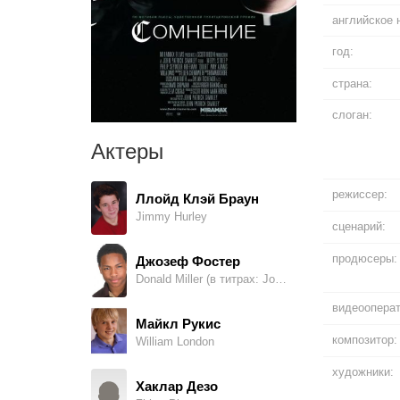
английское 
год:
страна:
слоган:
Актеры
режиссер:
Ллойд Клэй Браун
Jimmy Hurley
сценарий:
продюсеры:
Джозеф Фостер
Donald Miller (в титрах: Joseph Foster II)
видеооперат
Майкл Рукис
композитор:
William London
художники:
Хаклар Дезо