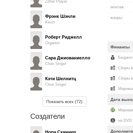
Zither Player
монтаж:
Фрэнк Шэнли
жанры:
Kevin
Роберт Риджелл
Organist
Финансы
Бюджет
Сара Джиованиелло
Choir Singer
Сборы в
Сборы 
Кэти Шелнитц
Choir Singer
Мировые
Аарон О’Нилл
Дата выхо
Показать всех (72)
Choir Singer
Мировая
Создатели
Томас Дж. Миэн
на DVD:
Choir Singer
Дополнит
Нора Скиннер