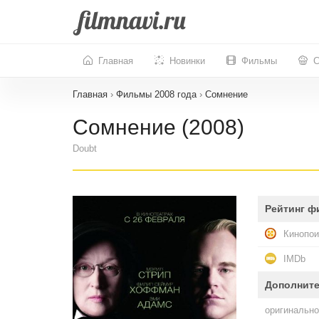
Главная
Новинки
Фильмы
С
Главная
›
Фильмы 2008 года
›
Сомнение
Сомнение (2008)
Doubt
Рейтинг ф
Кинопои
IMDb
Дополнит
оригинально