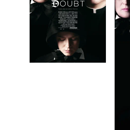
Parishioner, в титрах не указан
Сет Донован
Church Patron, в титрах не указан
Аманда Мари Флориан
Student, в титрах не указан
Ивэн Льюис
Parishioner, в титрах не указан
Фелиция Тассоне
Church Patron, в титрах не указан
Jonathan Castillo
Parishioner, в титрах не указан
Бернадетт Лордс
Church Patron, в титрах не указан