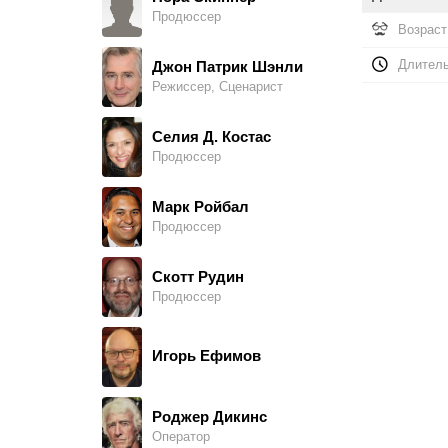
Продюссер
Эбигейл Л. Дайер
Возраст
Choir Singer
Длитель
Джон Патрик Шэнли
Режиссер, Сценарист
Кристина Анджелина Селон
Choir Singer
Селия Д. Костас
Продюссер
Мелисса Визел
Choir Singer
Марк Ройбал
Продюссер
Эмили Свиммер
Choir Singer
Скотт Рудин
Продюссер
Кэтлин Снелл
Choir Singer
Игорь Ефимов
Шэйн Фишман
Choir Singer
Роджер Дикинс
Оператор
Коби Д. Моран