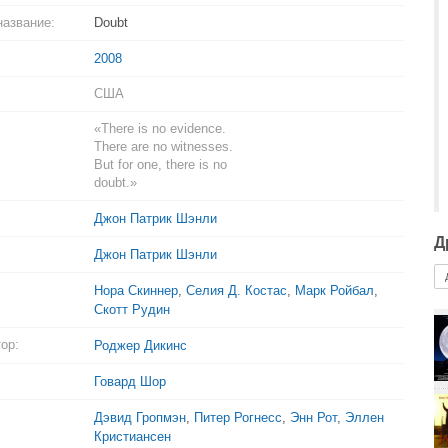
название:
Doubt
2008
США
«There is no evidence.
There are no witnesses.
But for one, there is no
doubt.»
Джон Патрик Шэнли
Д
Джон Патрик Шэнли
Нора Скиннер
,
Селия Д. Костас
,
Марк Ройбал
,
Скотт Рудин
ор:
Роджер Дикинс
Говард Шор
Дэвид Гропмэн
,
Питер Рогнесс
,
Энн Рот
,
Эллен
Кристиансен