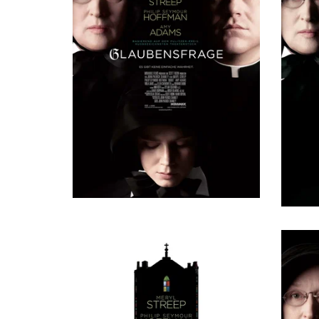
Томас Дж. Кеннеди
Sister James' Student
Томас А. Варроне
Sister James' Student
Сабрина Коста
Sister James' Student
Саманта Бучек
Sister James' Student
Габриэлла Ренне ДиМария
Sister James' Student
Ариана Сильвестро
Sister James' Student