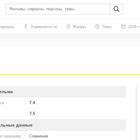
ериалы
Знаменитости
Жанры
Темы
2026 г
ильма
ск
7.4
7.5
ельные данные
е название:
Сомнение