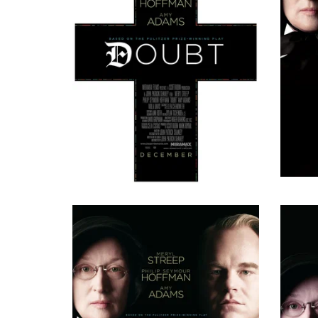
Мишель Сьяго
Sister James' Student
Анна Лончак
Sister James' Student
Брэнди Панфили
Sister James' Student
Майкл Пуццо
Father Sherman
Марджери Беддоу
Mrs. Shields
Джеймс П. Андерсон
Parishioner, в титрах не указан
Джеки Браун