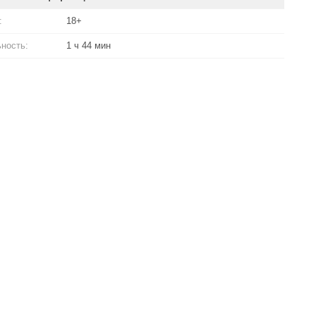
:
18+
ность:
1 ч 44 мин