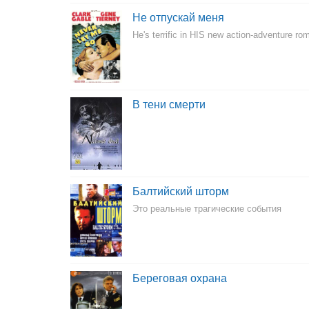
Не отпускай меня
He's terrific in HIS new action-adventure ro
В тени смерти
Балтийский шторм
Это реальные трагические события
Береговая охрана