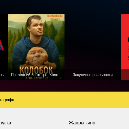
нь
Последний богатырь. Колобок
Закулисье реальности
атографа.
пуска
Жанры кино