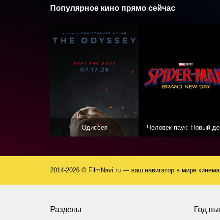
Популярное кино прямо сейчас
Одиссея
Человек-паук: Новый де
2014-2026 © FilmNavi.ru — ваш навигатор в мире кинем
Разделы
Год вы