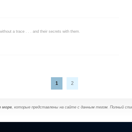
thout a trace . . . and their secrets with them.
1
2
е море
, которые представлены на сайте с данным тегом. Полный спи