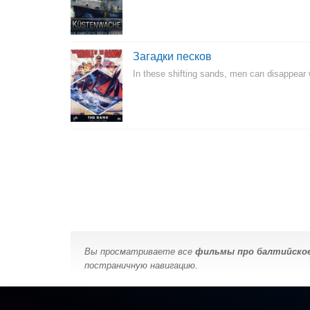
Загадки песков
In these shifting sands, men can disappear wi
Вы просматриваете все
фильмы про балтийско
постраничную навигацию.