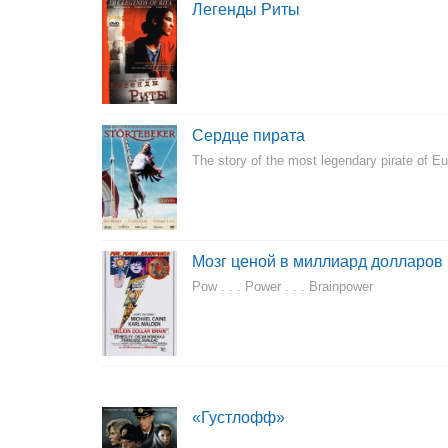
Легенды Риты
Сердце пирата
The story of the most legendary pirate of E
Мозг ценой в миллиард долларов
Pow . . . Power . . . Brainpower
«Густлофф»