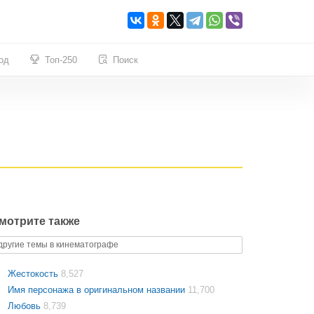
од
Топ-250
Поиск
мотрите также
другие темы в кинематографе
Жестокость
8,527
Имя персонажа в оригинальном названии
11,700
Любовь
8,739