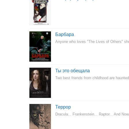
Барбара
Anyone who loves "The Lives of Others" sho
Ты это обещала
Two best friends from childhood are haunted 
Террор
Dracula... Frankenstein... Raptor... And Now..