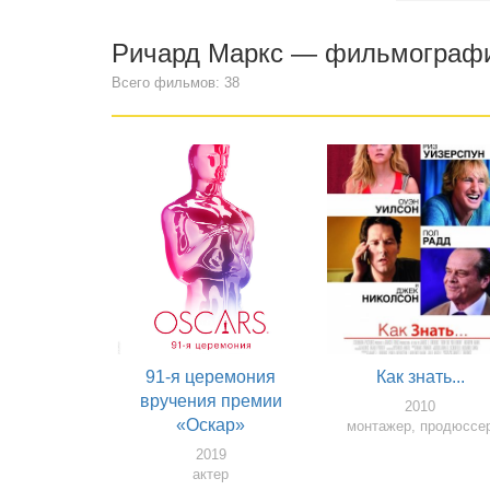
Ричард Маркс — фильмограф
Всего фильмов: 38
91-я церемония
Как знать...
вручения премии
2010
«Оскар»
монтажер, продюссе
2019
актер