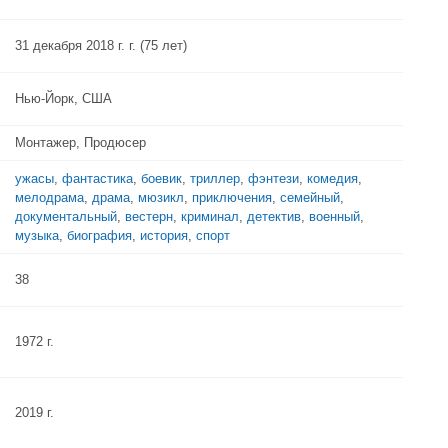
31 декабря 2018 г. г. (75 лет)
Нью-Йорк, США
Монтажер, Продюсер
ужасы
,
фантастика
,
боевик
,
триллер
,
фэнтези
,
комедия
,
мелодрама
,
драма
,
мюзикл
,
приключения
,
семейный
,
документальный
,
вестерн
,
криминал
,
детектив
,
военный
,
музыка
,
биография
,
история
,
спорт
38
1972 г.
2019 г.