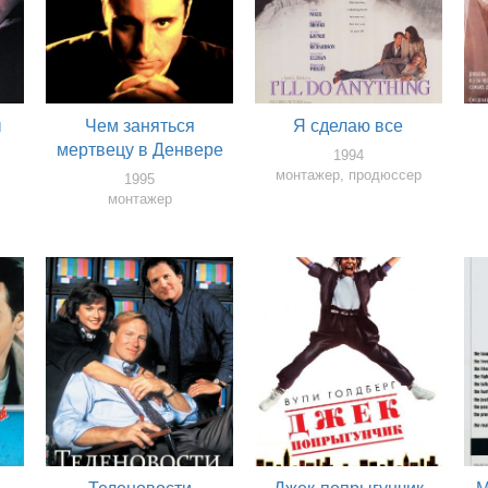
ы
Чем заняться
Я сделаю все
мертвецу в Денвере
1994
монтажер, продюссер
1995
монтажер