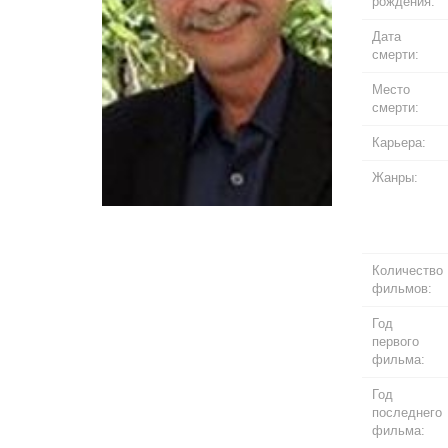
рождения:
Дата
смерти:
Место
смерти:
Карьера:
Жанры:
Количество
фильмов:
Год
первого
фильма:
Год
последнего
фильма: