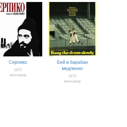
Серпико
Бей в барабан
медленно
1973
монтажер
1973
монтажер