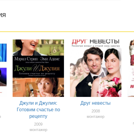
ия
Джули и Джулия:
Друг невесты
Готовим счастье по
2008
рецепту
р
монтажер
2009
монтажер