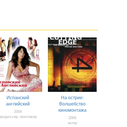
Испанский
На острие:
английский
Волшебство
киномонтажа
2004
продюссер, монтажер
2004
актер