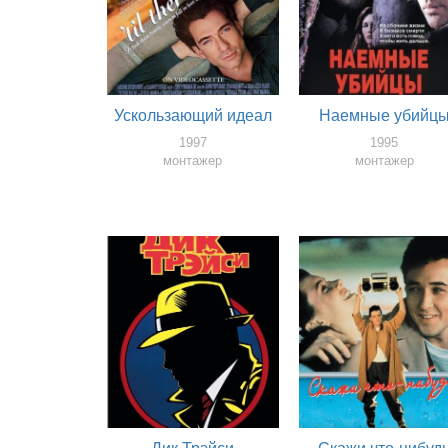
Ускользающий идеал
Наемные убийц
1997
1995
монтажер
монтажер