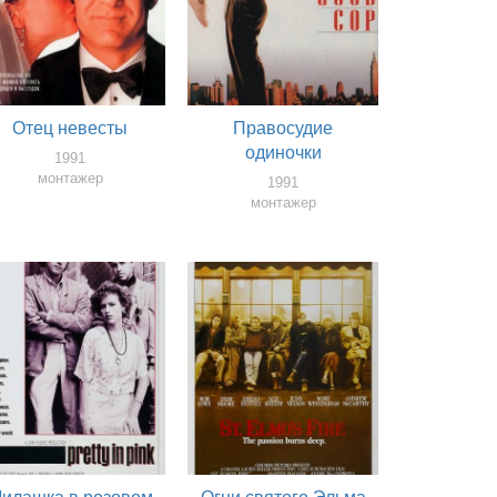
Отец невесты
Правосудие
одиночки
1991
монтажер
1991
монтажер