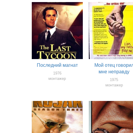
Последний магнат
Мой отец говори
мне неправду
1976
монтажер
1975
монтажер