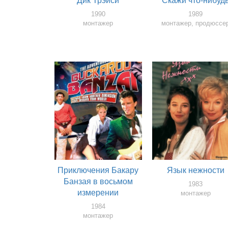
Дик Трэйси
Скажи что-нибуд
1990
1989
монтажер
монтажер, продюссе
Приключения Бакару
Язык нежности
Банзая в восьмом
1983
измерении
монтажер
1984
монтажер