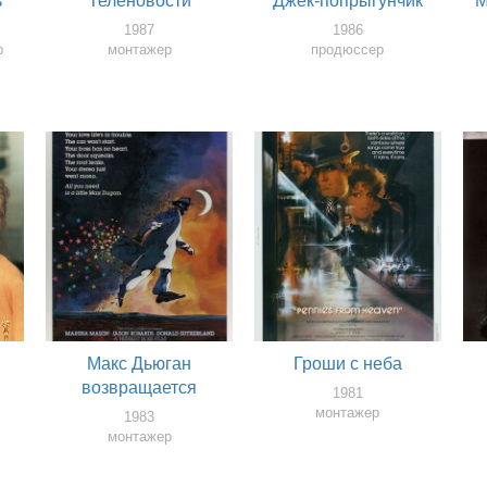
ь
Теленовости
Джек-попрыгунчик
М
1987
1986
р
монтажер
продюссер
Макс Дьюган
Гроши с неба
возвращается
1981
монтажер
1983
монтажер