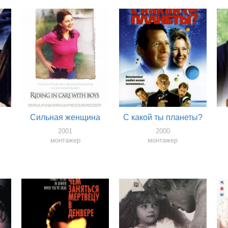
Сильная женщина
С какой ты планеты?
и
2001
2000
монтажер
монтажер