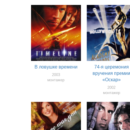
В ловушке времени
74-я церемония
вручения преми
2003
«Оскар»
монтажер
2002
монтажер