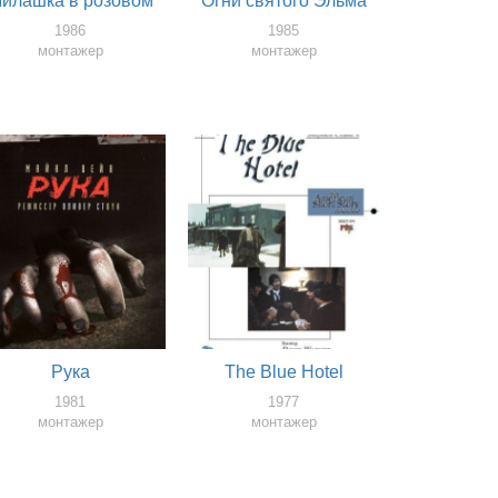
илашка в розовом
Огни святого Эльма
1986
1985
монтажер
монтажер
Рука
The Blue Hotel
1981
1977
монтажер
монтажер