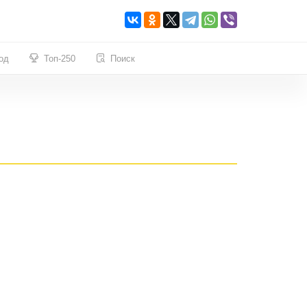
од
Топ-250
Поиск