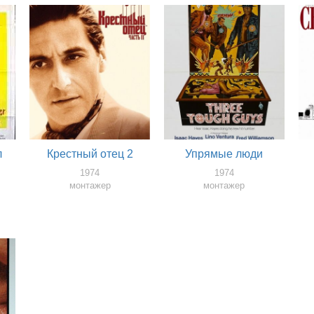
л
Крестный отец 2
Упрямые люди
1974
1974
монтажер
монтажер