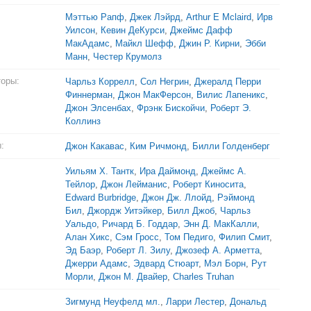
Мэттью Рапф
,
Джек Лэйрд
,
Arthur E Mclaird
,
Ирв
Уилсон
,
Кевин ДеКурси
,
Джеймс Дафф
МакАдамс
,
Майкл Шефф
,
Джин Р. Кирни
,
Эбби
Манн
,
Честер Крумолз
торы:
Чарльз Коррелл
,
Сол Негрин
,
Джералд Перри
Финнерман
,
Джон МакФерсон
,
Вилис Лапеникс
,
Джон Элсенбах
,
Фрэнк Бискойчи
,
Роберт Э.
Коллинз
:
Джон Какавас
,
Ким Ричмонд
,
Билли Голденберг
Уильям Х. Тантк
,
Ира Даймонд
,
Джеймс А.
Тейлор
,
Джон Лейманис
,
Роберт Киносита
,
Edward Burbridge
,
Джон Дж. Ллойд
,
Рэймонд
Бил
,
Джордж Уитэйкер
,
Билл Джоб
,
Чарльз
Уальдо
,
Ричард Б. Годдар
,
Энн Д. МакКалли
,
Алан Хикс
,
Сэм Гросс
,
Том Педиго
,
Филип Смит
,
Эд Баэр
,
Роберт Л. Зилу
,
Джозеф А. Арметта
,
Джерри Адамс
,
Эдвард Стюарт
,
Мэл Борн
,
Рут
Морли
,
Джон М. Двайер
,
Charles Truhan
Зигмунд Неуфелд мл.
,
Ларри Лестер
,
Дональд