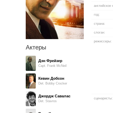
английское 
год:
страна:
слоган:
режиссеры:
Актеры
Дэн Фрейзер
Capt. Frank McNeil
Кевин Добсон
Det. Bobby Crocker
Джордж Савалас
сценаристы:
Det. Stavros