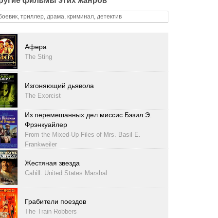
ругие фильмы этих жанров
боевик, триллер, драма, криминал, детектив
Афера
The Sting
Изгоняющий дьявола
The Exorcist
Из перемешанных дел миссис Бэзил Э.
Фрэнкуайлер
From the Mixed-Up Files of Mrs. Basil E.
Frankweiler
Жестяная звезда
Cahill: United States Marshal
Грабители поездов
The Train Robbers