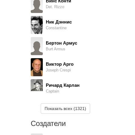
Винс Конти
Det. Rizzo
Ник Дэннис
Constantine
Бертон Армус
Burt Armus
Виктор Арго
Joseph Crespi
Ричард Карлан
Captain
Денис Листон
Показать всех (1321)
Azure Dee
Создатели
Lou Farragher
Cleary