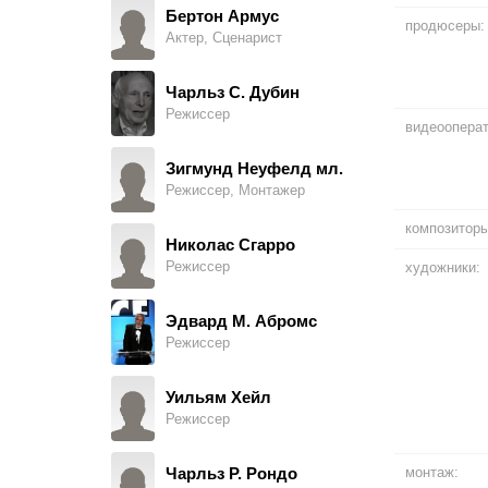
Бертон Армус
продюсеры:
Актер, Сценарист
Джером Гуардино
Bartender
Чарльз С. Дубин
Режиссер
Ноберто Кернер
видеоопера
Anton Lenco
Зигмунд Неуфелд мл.
Режиссер, Монтажер
Чарли Пичерни
Cabbie
композиторы
Николас Сгарро
Режиссер
художники:
Андреа Марковиччи
Francesca Milano
Эдвард М. Абромс
Режиссер
Кармине Кариди
Jake Grubert
Уильям Хейл
Режиссер
Стефен Махт
Joe Arrow
Чарльз Р. Рондо
монтаж: