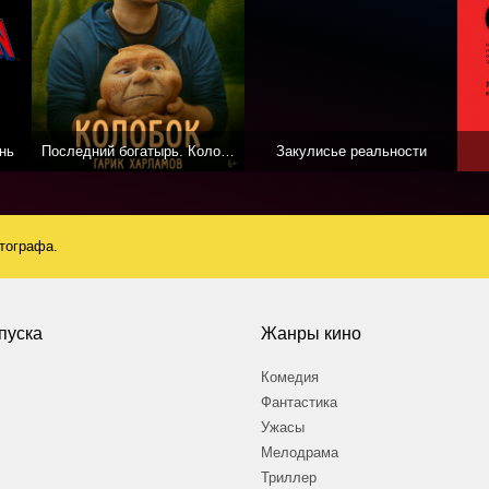
нь
Последний богатырь. Колобок
Закулисье реальности
атографа.
пуска
Жанры кино
Комедия
Фантастика
Ужасы
Мелодрама
Триллер