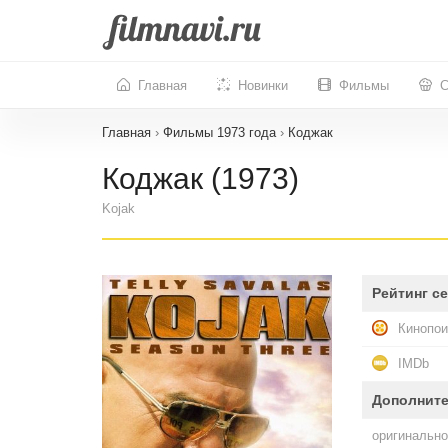
Главная
Новинки
Фильмы
С
Главная
›
Фильмы 1973 года
›
Коджак
Коджак (1973)
Kojak
Рейтинг с
Кинопои
IMDb
Дополнит
оригинально