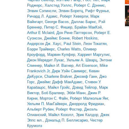
Роджерс
,
Халстед Уэллс
,
Роберт С. Дэннис
,
Элвин Сэпинсли
,
Элвин Боретц
,
Рифт Фурнье
,
Ричард Л. Адамс
,
Роберт Хеверли
,
Марк
Вайнгарт
,
George Bacos
,
Даллас Барнс
,
Рэй
Бреннер
,
Питер С. Фишер
,
Брайан МакКэй
,
Arthur E Mclaird
,
Дон Рене Паттерсон
,
Роберт Е.
Суонсон
,
Джеймс Бонне
,
Robert Hoskins
,
Андерсон Дж. Хаус
,
Paul Stein
,
Леон Токатян
,
Бэрри Трайверс
,
Charles Watts
,
Оливер
Кроуфорд
,
Марвин Купфер
,
Харриет Маргулис
,
Джон Мередит Лукас
,
Уильям А. Шварц
,
Энтони
Спиннер
,
Майкл И. Вагнер
,
Art Eisenson
,
Mike
Frankovich Jr
,
Дирк Уэйн Саммерс
,
Кевин
ДеКурси
,
Charlene Bralver
,
Джозеф Ганн
,
Джо
Горс
,
Джеймс Дафф МакАдамс
,
Стивен У.
Карабацос
,
Майкл Грэйс
,
Дэвид Тейлор
,
Марк
Виктор
,
Боб Бралвер
,
Эбби Манн
,
Джин Р.
Кирни
,
Мортон С. Файн
,
Роберт Малкольм Янг
,
Уильям П. МакГайверн
,
Джерролд Фридман
,
Альберт Рубен
,
Роберт Фостер
,
Джоэль
Олианский
,
Майкл Козолл
,
Эрик Калдор
,
Джек
Эппс мл.
,
Дональд П. Беллисарио
,
Честер
Крумолз