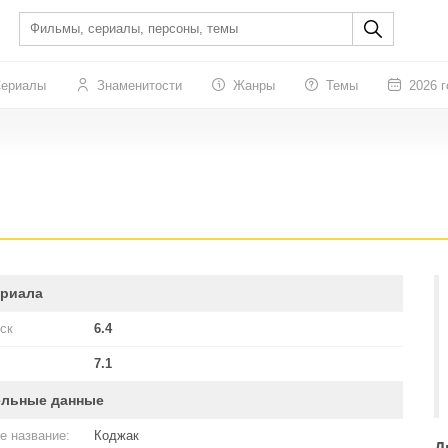
ериалы
Знаменитости
Жанры
Темы
2026 г
ериала
ск
6.4
7.1
ельные данные
е название:
Коджак