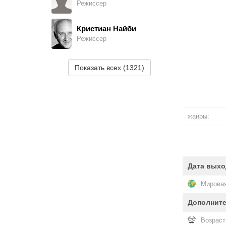
Режиссер
Лара Паркер
Jenny Villers
Кристиан Найби
Режиссер
Алекс Дрейер
The Man
Аллен Райснер
Показать всех (1321)
Режиссер
Джон Карлен
Hicks
Сеймур Робби
Режиссер
Стэнли Кэмел
жанры:
Bert Marino
Пол Стэнли
Режиссер
Джозеф В. Перри
Bancroft
Дата выхо
Алекс Марч
Режиссер
Мировая
Роберт Саттон
Manny «No-Nose» Gagliano
Дополнит
Саттон Роули
Режиссер
Мэдисон Арнольд
Возраст