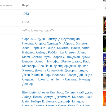
Д
название:
Kojak
1973
США
«Who loves ya, baby?»
Чарльз С. Дубин
,
Зигмунд Неуфелд мл.
,
Николас Сгарро
,
Эдвард М. Абромс
,
Уильям
Хейл
,
Чарльз Р. Рондо
,
Кристиан Найби
,
Аллен
Райснер
,
Сеймур Робби
,
Пол Стэнли
,
Алекс
Марч
,
Саттон Роули
,
Харви С. Лайдман
,
Джим
Бенсон
,
Эрнест Пинтофф
,
Жанно Шварц
,
Расс
Мейберри
,
Лео Пенн
,
Дэвид Фридкин
,
Дэниэл
Хэллер
,
Джоэль Олианский
,
Джерри Лондон
,
Джин Р. Кирни
,
Гэри Нельсон
,
Роберт Дэй
,
Энди
Сидарис
,
Ноэль Блэк
,
Телли Савалас
,
Ричард
Доннер
Шон Бейн
,
Chester Krumholz
,
Селвин Рааб
,
Джек
Лэйрд
,
Бертон Армус
,
Джеймс М. Миллер
,
Шон
Бэйн
,
Роберт В. Ленски
,
Джозеф Полицци
,
Чарльз Сейлор
,
Мэттью Рапф
,
Росс Тил
,
Марк