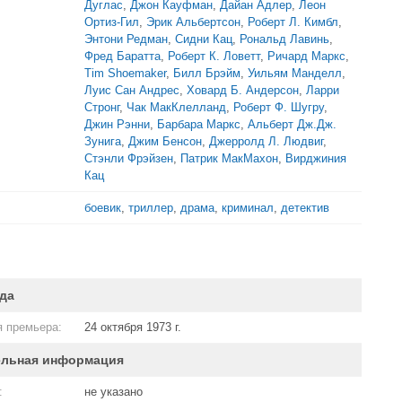
Дуглас
,
Джон Кауфман
,
Дайан Адлер
,
Леон
Ортиз-Гил
,
Эрик Альбертсон
,
Роберт Л. Кимбл
,
Энтони Редман
,
Сидни Кац
,
Рональд Лавинь
,
Фред Баратта
,
Роберт К. Ловетт
,
Ричард Маркс
,
Tim Shoemaker
,
Билл Брэйм
,
Уильям Манделл
,
Луис Сан Андрес
,
Ховард Б. Андерсон
,
Ларри
Стронг
,
Чак МакКлелланд
,
Роберт Ф. Шугру
,
Джин Рэнни
,
Барбара Маркс
,
Альберт Дж.Дж.
Зунига
,
Джим Бенсон
,
Джерролд Л. Людвиг
,
Стэнли Фрэйзен
,
Патрик МакМахон
,
Вирджиния
Кац
боевик
,
триллер
,
драма
,
криминал
,
детектив
да
 премьера:
24 октября 1973 г.
ельная информация
:
не указано