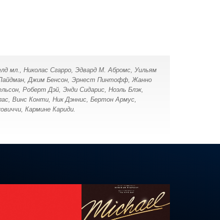
лд мл., Николас Сгарро, Эдвард М. Абромс, Уильям
С. Лайдман, Джим Бенсон, Эрнест Пинтофф, Жанно
ельсон, Роберт Дэй, Энди Сидарис, Ноэль Блэк,
лас, Винс Конти, Ник Дэннис, Бертон Армус,
ковиччи, Кармине Кариди.