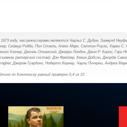
 1973 году, его режиссерами являются Чарльз С. Дубин, Зигмунд Неуфе
йснер, Сеймур Робби, Пол Стэнли, Алекс Марч, Саттон Роули, Харви 
ниэл Хэллер, Джоэль Олианский, Джерри Лондон, Джин Р. Кирни, Гэри Н
съемках (актерский состав): Дэн Фрейзер, Кевин Добсон, Джордж Сава
rragher, Джером Гуардино, Ноберто Кернер, Чарли Пичерни, Андреа Мар
тинг по Кинопоиску равный примерно 6,4 из 10.