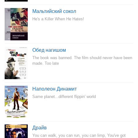
Мальтийский сокол
He's a Killer When He Hates!
Обед нагишом
The book was banned. The film should never have been
made. Too late
Наполеон Динамит
Same planet...different flippin' world
Драйв
You can walk, you can run, you can limp, You've got