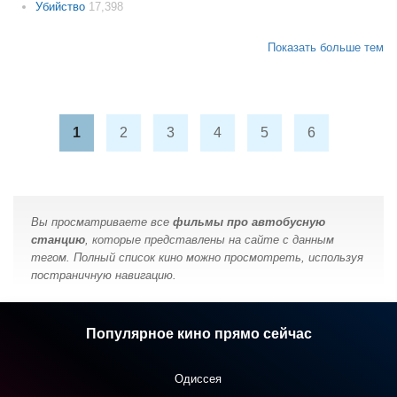
Убийство
17,398
Показать больше тем
1
2
3
4
5
6
Вы просматриваете все
фильмы про автобусную
станцию
, которые представлены на сайте с данным
тегом. Полный список кино можно просмотреть, используя
постраничную навигацию.
Популярное кино прямо сейчас
Одиссея