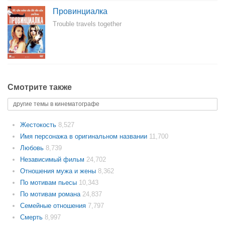
Провинциалка
Trouble travels together
Смотрите также
другие темы в кинематографе
Жестокость
8,527
Имя персонажа в оригинальном названии
11,700
Любовь
8,739
Независимый фильм
24,702
Отношения мужа и жены
8,362
По мотивам пьесы
10,343
По мотивам романа
24,837
Семейные отношения
7,797
Смерть
8,997