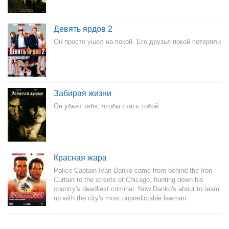
Девять ярдов 2
Он просто ушел на покой. Его друзья покой потеряли
Забирая жизни
Он убьет тебя, чтобы стать тобой
Красная жара
Police Captain Ivan Danko came from behind the Iron
Curtain to the streets of Chicago, hunting down his
country's deadliest criminal. Now Danko's about to team
up with the city's most unpredictable lawman.