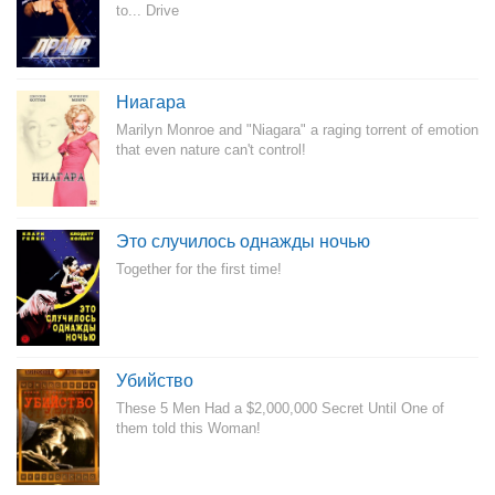
to... Drive
Ниагара
Marilyn Monroe and "Niagara" a raging torrent of emotion
that even nature can't control!
Это случилось однажды ночью
Together for the first time!
Убийство
These 5 Men Had a $2,000,000 Secret Until One of
them told this Woman!