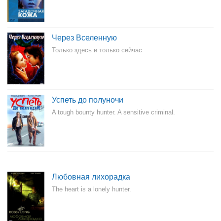
Через Вселенную
Только здесь и только сейчас
Успеть до полуночи
A tough bounty hunter. A sensitive criminal.
Любовная лихорадка
The heart is a lonely hunter.