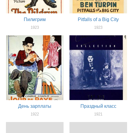
Пилигрим
Pitfalls of a Big City
1923
1923
актер
актер
День зарплаты
Праздный класс
1922
1921
актер
актер