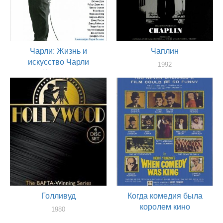
Чарли: Жизнь и
Чаплин
искусство Чарли
1992
Чаплина
актер
2003
актер
Голливуд
Когда комедия была
королем кино
1980
актер
1960