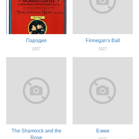
Пародия
Finnegan's Ball
1927
1927
актер
актер
The Shamrock and the
Бэкки
Rose