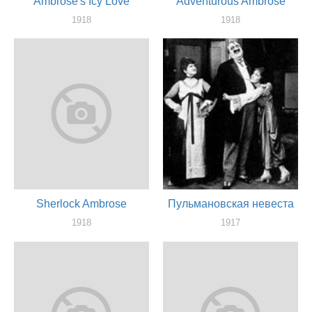
Ambrose's Icy Love
Adventurous Ambrose
1918
1918
актер
актер
Sherlock Ambrose
Пульмановская невеста
1918
1917
актер
актер