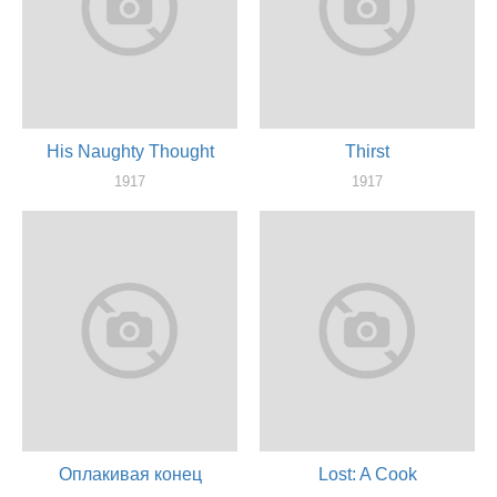
His Naughty Thought
Thirst
1917
1917
актер
актер
Оплакивая конец
Lost: A Cook