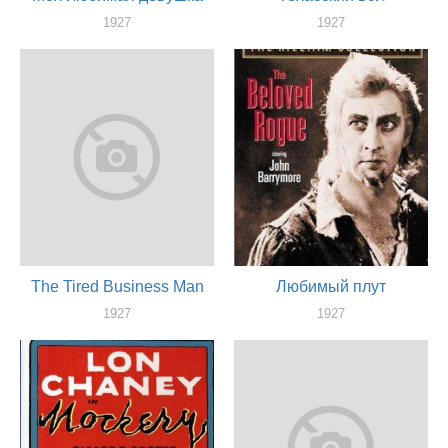
1927
1927
актер
актер
The Tired Business Man
Любимый плут
1927
1927
актер
актер