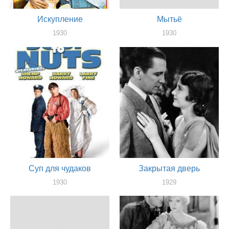
Искупление
Мытьё
1930
1930
актер
актер
Суп для чудаков
Закрытая дверь
1930
1929
актер
актер