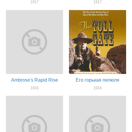
1917
1917
актер
актер
Ambrose's Rapid Rise
Его горькая пилюля
1916
1916
актер
актер