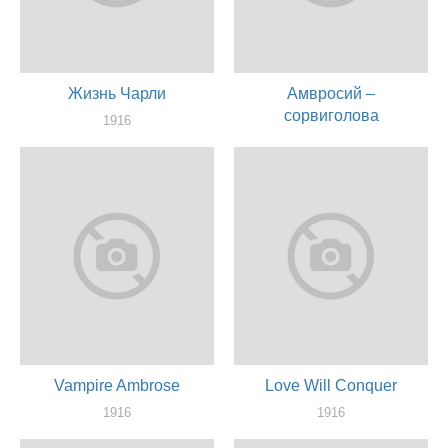
Жизнь Чарли
Амвросий –
сорвиголова
1916
актер
1916
актер
Vampire Ambrose
Love Will Conquer
1916
1916
актер
актер