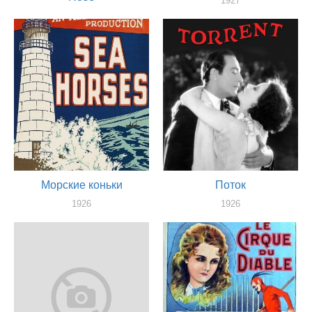
1927
актер
1927
актер
Морские коньки
Поток
1926
1926
актер
актер