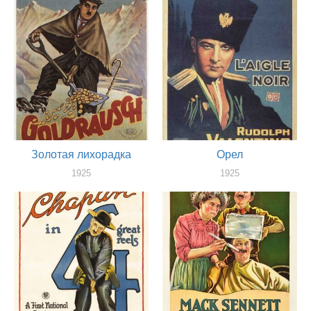
Золотая лихорадка
Орел
1925
1925
актер
актер