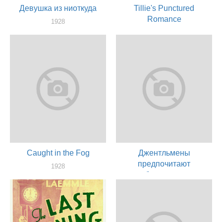
Девушка из ниоткуда
Tillie's Punctured
Romance
1928
актер
1928
актер
Caught in the Fog
Джентльмены
предпочитают
1928
блондинок
актер
1928
актер