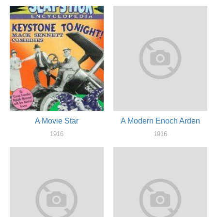
актер
актер
A Movie Star
A Modern Enoch Arden
1916
1916
актер
актер