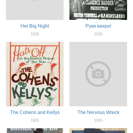
Her Big Night
Руки вверх!
1926
1926
актер
актер
The Cohens and Kellys
The Nervous Wreck
1926
1926
актер
актер