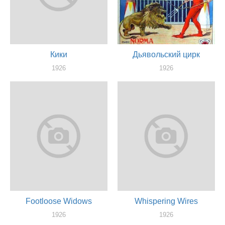
Кики
Дьявольский цирк
1926
1926
актер
актер
Footloose Widows
Whispering Wires
1926
1926
актер
актер