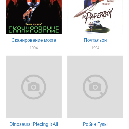
Сканирование мозга
Почтальон
1994
1994
актер
актер
Dinosaurs: Piecing It All
Робин Гуды