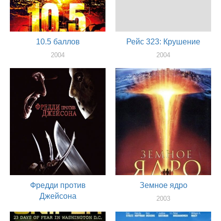
10.5 баллов
Рейс 323: Крушение
2004
2004
актер
актер
Фредди против
Земное ядро
Джейсона
2003
актер
2003
актер