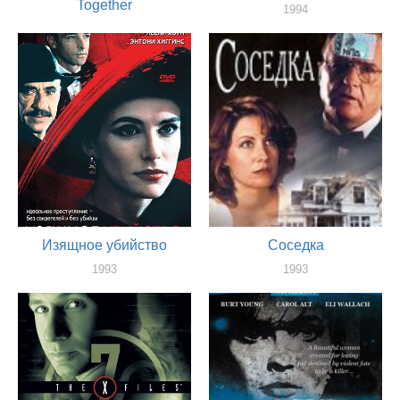
Together
1994
актер
1994
актер
Изящное убийство
Соседка
1993
1993
актер
актер