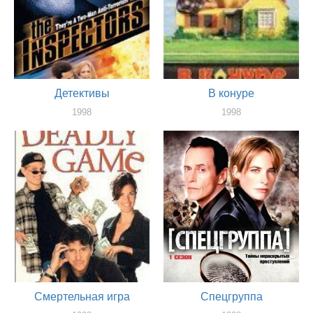
Детективы
В конуре
1998
1998
актер
актер
Смертельная игра
Спецгруппа