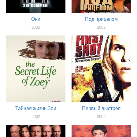
Они
Под прицелом
2002
2002
актер
актер
Тайная жизнь Зои
Первый выстрел
2002
2002
актер
актер