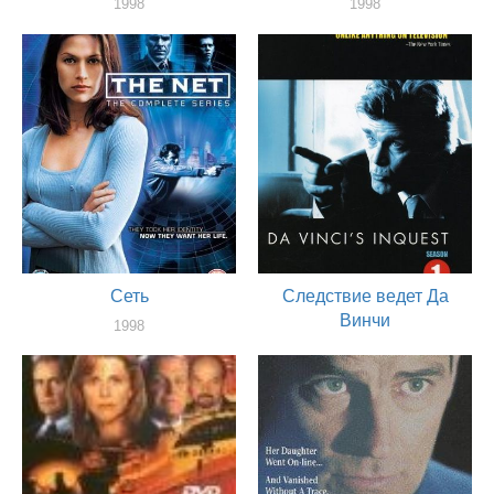
1998
1998
актер
актер
Сеть
Следствие ведет Да
Винчи
1998
актер
1998
актер