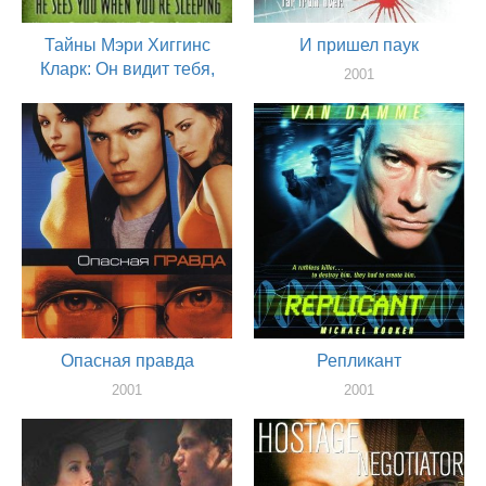
Тайны Мэри Хиггинс
И пришел паук
Кларк: Он видит тебя,
2001
когда ты спишь
актер
2002
актер
Опасная правда
Репликант
2001
2001
актер
актер