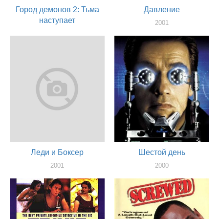
Город демонов 2: Тьма
Давление
наступает
2001
актер
2001
актер
Леди и Боксер
Шестой день
2001
2000
актер
актер