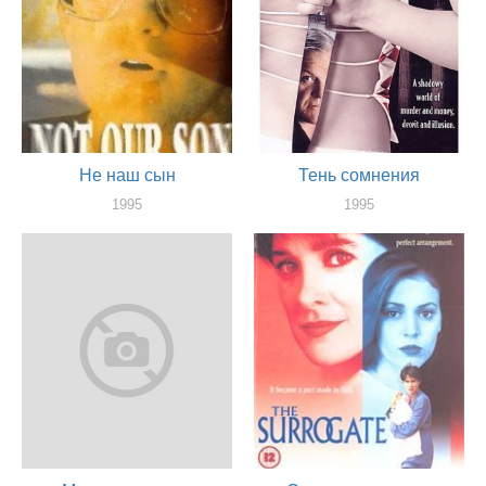
Не наш сын
Тень сомнения
1995
1995
актер
актер