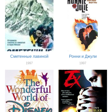
Сметенные лавиной
Ронни и Джули
1997
1997
актер
актер