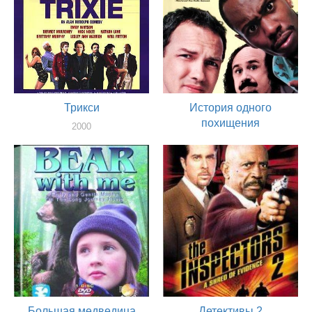
Трикси
История одного
похищения
2000
актер
2000
актер
Большая медведица
Детективы 2