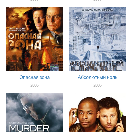
актер
актер
Опасная зона
Абсолютный ноль
2006
2006
актер
актер