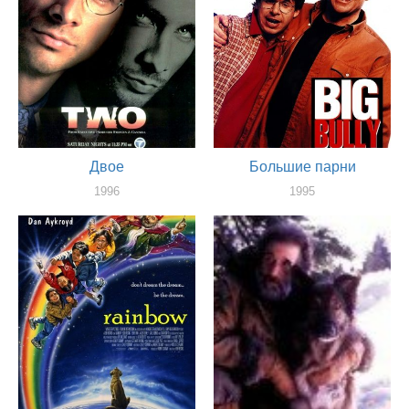
Двое
Большие парни
1996
1995
актер
актер