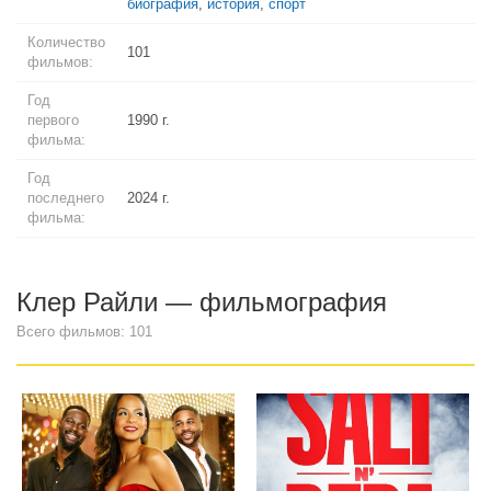
биография
,
история
,
спорт
Количество
101
фильмов:
Год
первого
1990 г.
фильма:
Год
последнего
2024 г.
фильма:
Клер Райли — фильмография
Всего фильмов: 101