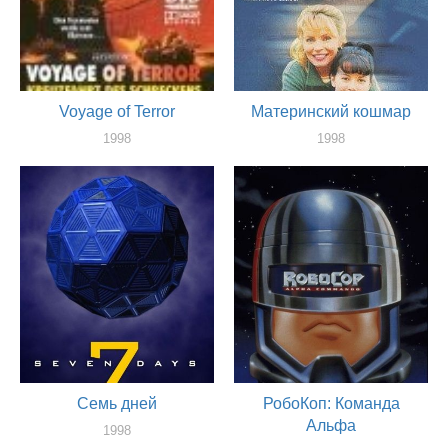
Voyage of Terror
Материнский кошмар
1998
1998
актер
актер
Семь дней
РобоКоп: Команда
Альфа
1998