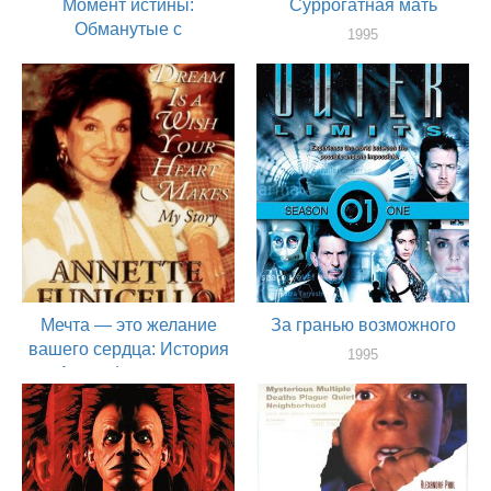
Момент истины:
Суррогатная мать
Обманутые с
1995
использованием
актер
доверия
1995
актер
Мечта — это желание
За гранью возможного
вашего сердца: История
1995
Аннет Фуничелло
актер
1995
актер