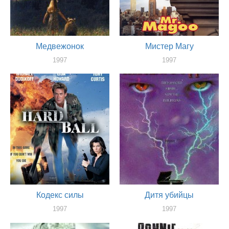
Медвежонок
Мистер Магу
1997
1997
актер
актер
Кодекс силы
Дитя убийцы
1997
1997
актер
актер