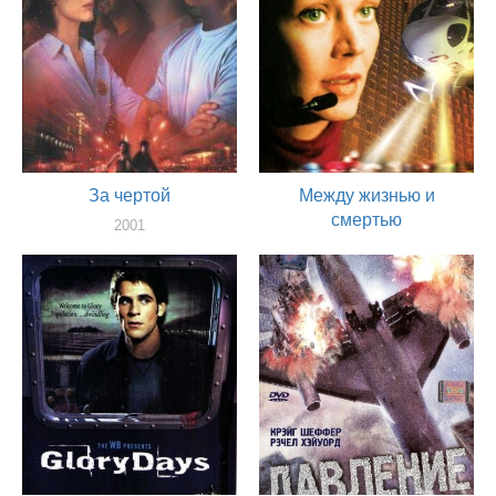
За чертой
Между жизнью и
смертью
2001
актер
2001
актер