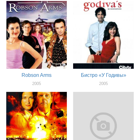
актер
Robson Arms
Бистро «У Годивы»
2005
2005
актер
актер