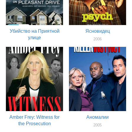
Убийство на Приятной
Ясновидец
улице
2006
актер
2006
актер
Amber Frey: Witness for
Аномалии
the Prosecution
2005
актер
2005