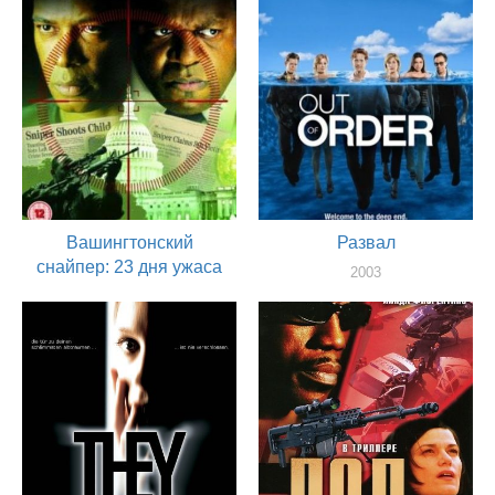
Вашингтонский
Развал
снайпер: 23 дня ужаса
2003
актер
2003
актер