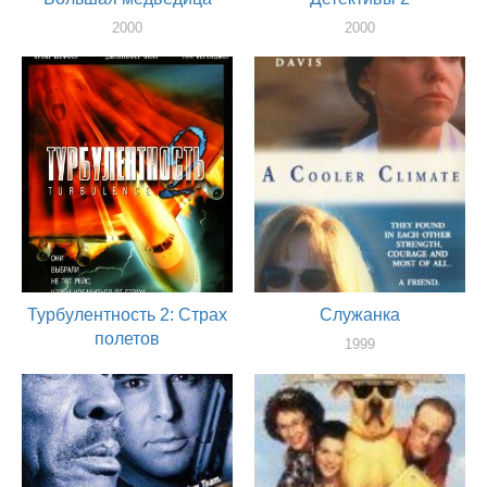
2000
2000
актер
актер
Турбулентность 2: Страх
Служанка
полетов
1999
актер
1999
актер