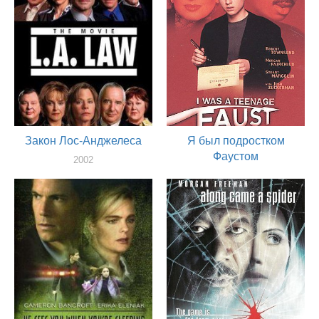
Закон Лос-Анджелеса
Я был подростком
Фаустом
2002
актер
2002
актер