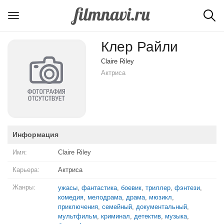
Клер Райли
Claire Riley
Актриса
Информация
Имя:
Claire Riley
Карьера:
Актриса
Жанры:
ужасы
,
фантастика
,
боевик
,
триллер
,
фэнтези
,
комедия
,
мелодрама
,
драма
,
мюзикл
,
приключения
,
семейный
,
документальный
,
мультфильм
,
криминал
,
детектив
,
музыка
,