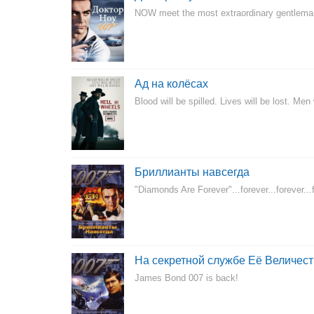
NOW meet the most extraordinary gentleman
Ад на колёсах
Blood will be spilled. Lives will be lost. Men
Бриллианты навсегда
"Diamonds Are Forever"...forever...forever...f
На секретной службе Её Величес
James Bond 007 is back!