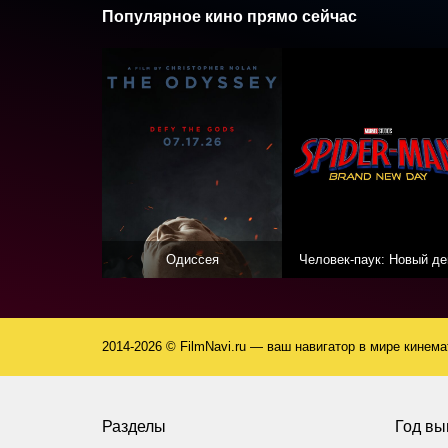
Популярное кино прямо сейчас
Одиссея
Человек-паук: Новый де
2014-2026 © FilmNavi.ru — ваш навигатор в мире кинем
Разделы
Год вы