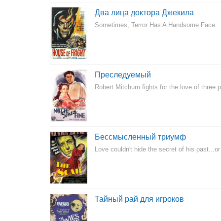
Два лица доктора Джекила
Sometimes, Terror Has A Handsome Face.
Преследуемый
Robert Mitchum fights for the love of three 
Бессмысленный триумф
Love couldn't hide the secret of his past...or
Тайный рай для игроков