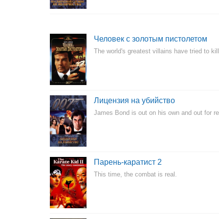
Человек с золотым пистолетом
The world's greatest villains have tried to k
Лицензия на убийство
James Bond is out on his own and out for r
Парень-каратист 2
This time, the combat is real.