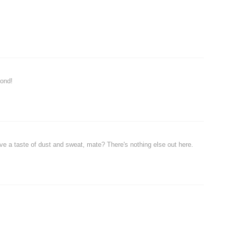
Bond!
e a taste of dust and sweat, mate? There's nothing else out here.