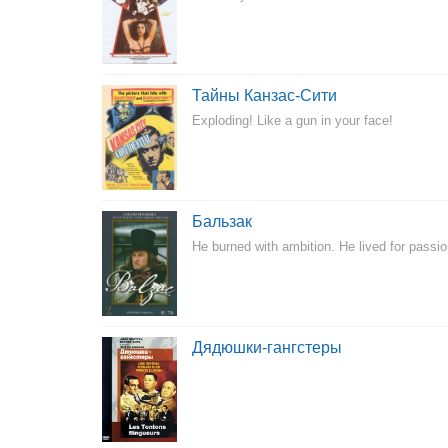
Тайны Канзас-Сити
Exploding! Like a gun in your face!
Бальзак
He burned with ambition. He lived for passio
Дядюшки-гангстеры