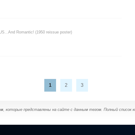
...And Romantic! (1950 reissue poster)
1
2
3
ом
, которые представлены на сайте с данным тегом. Полный список 