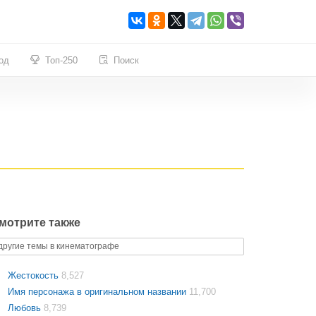
од
Топ-250
Поиск
мотрите также
другие темы в кинематографе
Жестокость
8,527
Имя персонажа в оригинальном названии
11,700
Любовь
8,739