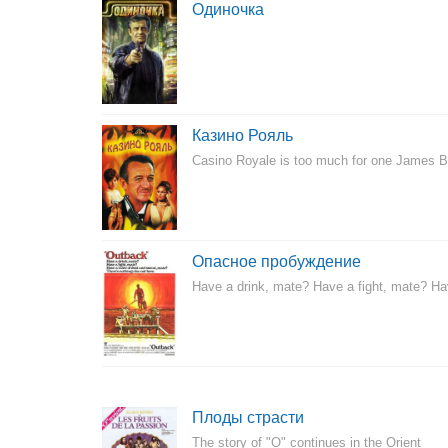
Одиночка
Казино Рояль
Casino Royale is too much for one James 
Опасное пробуждение
Have a drink, mate? Have a fight, mate? Hav
Плоды страсти
The story of "O" continues in the Orient