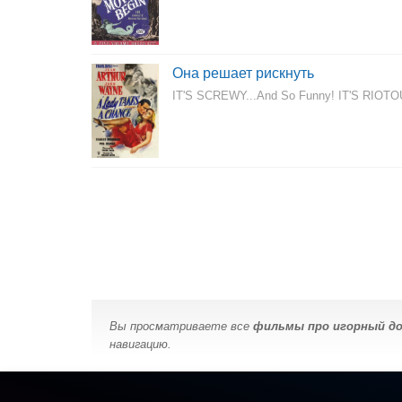
Она решает рискнуть
IT'S SCREWY...And So Funny! IT'S RIOTOUS
Вы просматриваете все
фильмы про игорный д
навигацию.