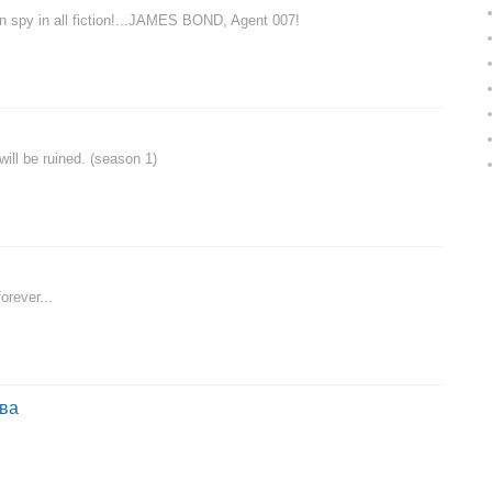
 spy in all fiction!...JAMES BOND, Agent 007!
 will be ruined. (season 1)
orever...
тва