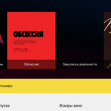
нь
Обсессия
Закулисье реальности
атографа.
пуска
Жанры кино