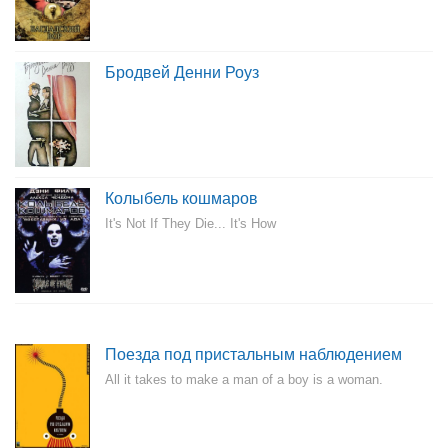
Бродвей Денни Роуз
Колыбель кошмаров
It's Not If They Die... It's How
Поезда под пристальным наблюдением
All it takes to make a man of a boy is a woman.