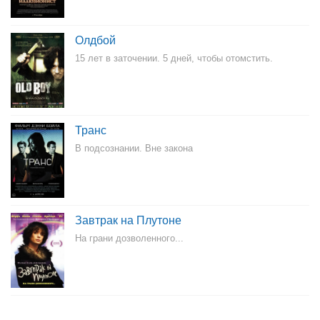
Олдбой
15 лет в заточении. 5 дней, чтобы отомстить.
Транс
В подсознании. Вне закона
Завтрак на Плутоне
На грани дозволенного...