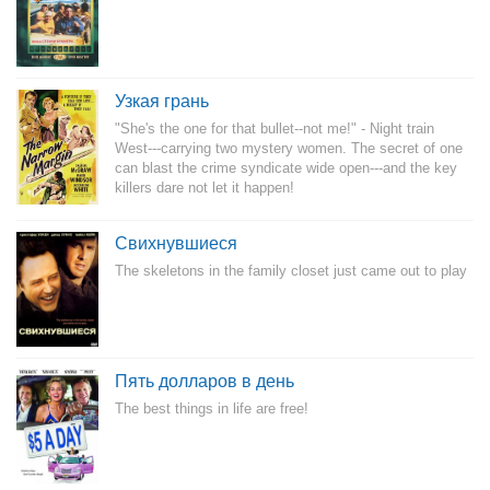
Узкая грань
"She's the one for that bullet--not me!" - Night train
West---carrying two mystery women. The secret of one
can blast the crime syndicate wide open---and the key
killers dare not let it happen!
Свихнувшиеся
The skeletons in the family closet just came out to play
Пять долларов в день
The best things in life are free!