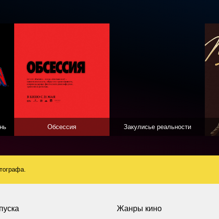
нь
Обсессия
Закулисье реальности
атографа.
пуска
Жанры кино