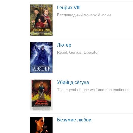
Генрих VIII
Беспощадный монарх Англии
Лютер
Rebel. Genius. Liberator
Убийца сёгуна
The legend of lone wolf and cub continues!
Безумие любви