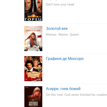
Don't lose your head
Золотой век
Woman. Warrior. Queen.
Графиня де Монсоро
Агирре, гнев божий
On this river, God never finished his creatio