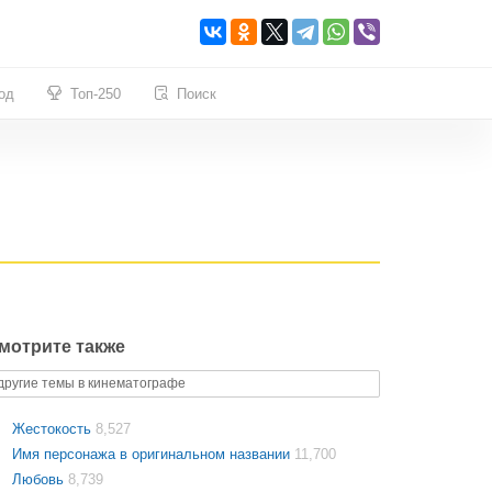
од
Топ-250
Поиск
мотрите также
другие темы в кинематографе
Жестокость
8,527
Имя персонажа в оригинальном названии
11,700
Любовь
8,739