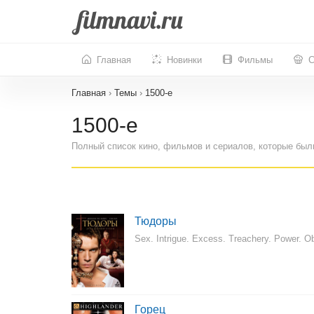
Главная
Новинки
Фильмы
С
Главная
›
Темы
›
1500-е
1500-е
Полный список кино, фильмов и сериалов, которые был
Тюдоры
Sex. Intrigue. Excess. Treachery. Power. O
Горец