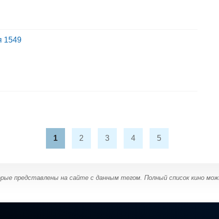
я 1549
1
2
3
4
5
орые представлены на сайте с данным тегом. Полный список кино мо