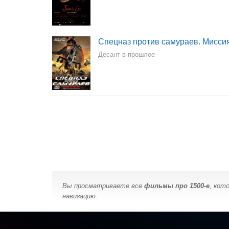
Спецназ против самураев. Мисси
Десант в прошлое
Вы просматриваете все
фильмы про 1500-е
, кот
навигацию.