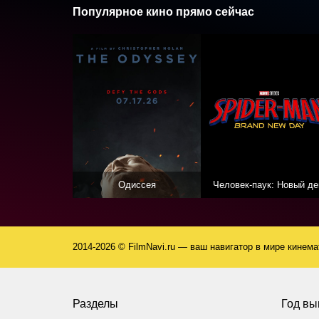
Популярное кино прямо сейчас
Одиссея
Человек-паук: Новый де
2014-2026 © FilmNavi.ru — ваш навигатор в мире кинем
Разделы
Год вы