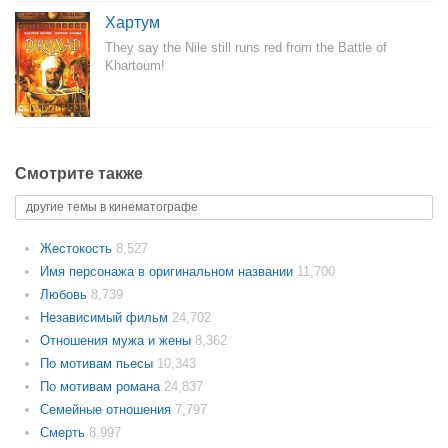
Хартум
They say the Nile still runs red from the Battle of
Khartoum!
Смотрите также
другие темы в кинематографе
Жестокость
8,527
Имя персонажа в оригинальном названии
11,700
Любовь
8,739
Независимый фильм
24,702
Отношения мужа и жены
8,362
По мотивам пьесы
10,343
По мотивам романа
24,837
Семейные отношения
7,797
Смерть
8,997