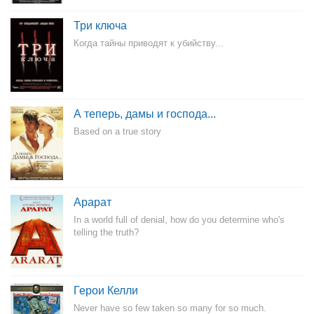
Три ключа
Когда тайны приводят к убийству...
А теперь, дамы и господа...
Based on a true story
Арарат
In a world full of denial, how do you determine who's
telling the truth?
Герои Келли
Never have so few taken so many for so much.