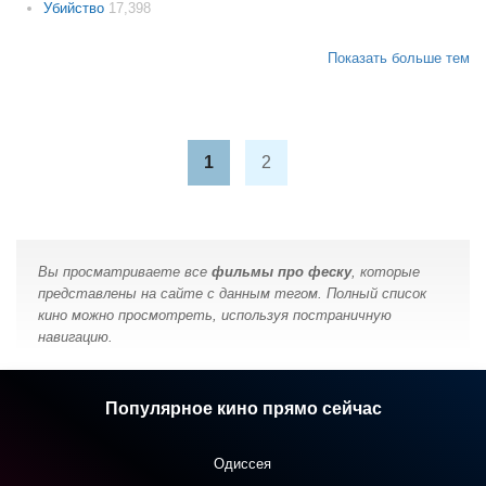
Убийство
17,398
Показать больше тем
1
2
Вы просматриваете все
фильмы про феску
, которые
представлены на сайте с данным тегом. Полный список
кино можно просмотреть, используя постраничную
навигацию.
Популярное кино прямо сейчас
Одиссея