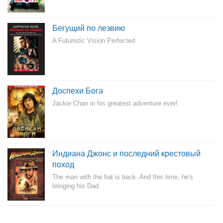
Бегущий по лезвию
A Futuristic Vision Perfected
Доспехи Бога
Jackie Chan in his greatest adventure ever!
Индиана Джонс и последний крестовый
поход
The man with the hat is back. And this time, he's
bringing his Dad