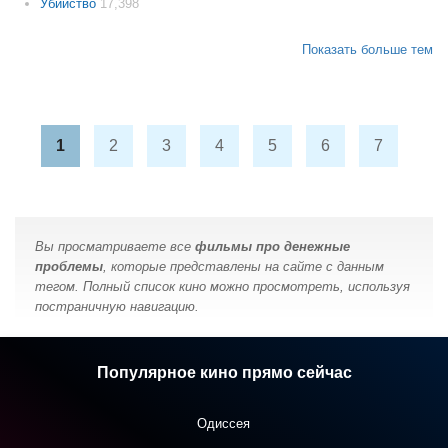
Убийство
17,398
Показать больше тем
1
2
3
4
5
6
7
Вы просматриваете все
фильмы про денежные
проблемы
, которые представлены на сайте с данным
тегом. Полный список кино можно просмотреть, используя
постраничную навигацию.
Популярное кино прямо сейчас
Одиссея