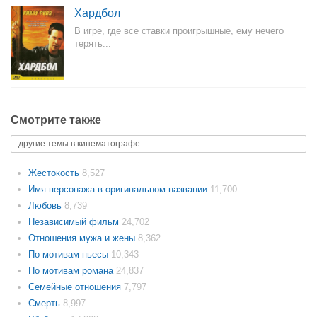
Хардбол
В игре, где все ставки проигрышные, ему нечего
терять...
Смотрите также
другие темы в кинематографе
Жестокость
8,527
Имя персонажа в оригинальном названии
11,700
Любовь
8,739
Независимый фильм
24,702
Отношения мужа и жены
8,362
По мотивам пьесы
10,343
По мотивам романа
24,837
Семейные отношения
7,797
Смерть
8,997