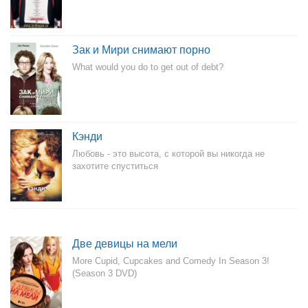
Зак и Мири снимают порно
What would you do to get out of debt?
Кэнди
Любовь - это высота, с которой вы никогда не
захотите спуститься
Две девицы на мели
More Cupid, Cupcakes and Comedy In Season 3!
(Season 3 DVD)