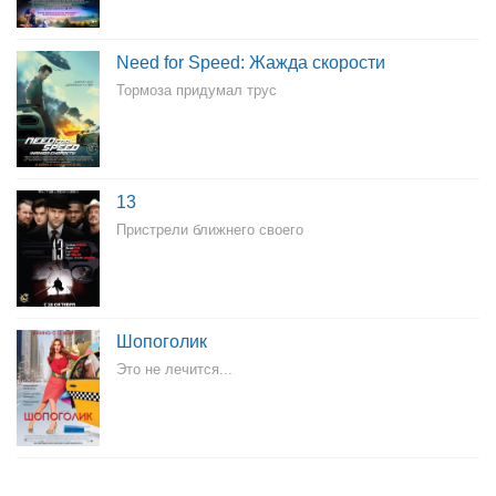
Need for Speed: Жажда скорости
Тормоза придумал трус
13
Пристрели ближнего своего
Шопоголик
Это не лечится...