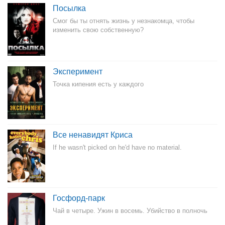
Посылка
Смог бы ты отнять жизнь у незнакомца, чтобы
изменить свою собственную?
Эксперимент
Точка кипения есть у каждого
Все ненавидят Криса
If he wasn't picked on he'd have no material.
Госфорд-парк
Чай в четыре. Ужин в восемь. Убийство в полночь