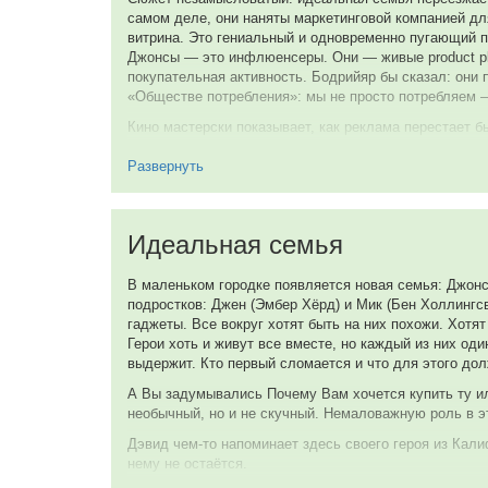
Крис Уильямс
самом деле, они наняты маркетинговой компанией дл
Billy
витрина. Это гениальный и одновременно пугающий п
Джонсы — это инфлюенсеры. Они — живые product plac
Роберт Пралго
покупательная активность. Бодрийяр бы сказал: они 
«Обществе потребления»: мы не просто потребляем 
Alex Bayner (в титрах: Rob Pralgo)
Кино мастерски показывает, как реклама перестает б
кто их «естественно» использует. Джонсы — это симу
Тиффани Морган
реальность рядом начинает искажаться. Даже они сам
Развернуть
Melanie Bayner
который пытается угнаться за «успешной» жизнью Джон
реклама, даже самая незаметная, может вызывать не 
социальную ответственность рекламщиков.
Рик Райц
Идеальная семья
Bob Jones
Вот тут и встаёт вопрос: а несём ли мы, как рекла
восприятие реальности. Мы задаем стандарты «правил
В маленьком городке появляется новая семья: Джонс
думать перед тем, как совершать глупости». Но если
подростков: Джен (Эмбер Хёрд) и Мик (Бен Холлингс
Л. Уоррен Янг
прекрасна наша презентация или крут маркетинг-пла
гаджеты. Все вокруг хотят быть на них похожи. Хотят
Detective Gardner
бренда, но и минимальная забота о той аудитории, н
Герои хоть и живут все вместе, но каждый из них оди
выдержит. Кто первый сломается и что для этого дол
Представим немного переиначенную ситуацию: перед 
Хэйес Меркюр
средним доходом подбирали бы товары, которые реаль
А Вы задумывались Почему Вам хочется купить ту ил
то в рамках возможностей — но с той же харизмой по
Tim Madsen
необычный, но и не скучный. Немаловажную роль в э
районах, где у людей доход позволил бы приобрести
до белого каления..
Дэвид чем-то напоминает здесь своего героя из Кали
Норма Зиа Калинг
нему не остаётся.
Бренды бы всё равно продавали. Джонсы всё равно б
Beth (в титрах: Norma Zea Kuhling)