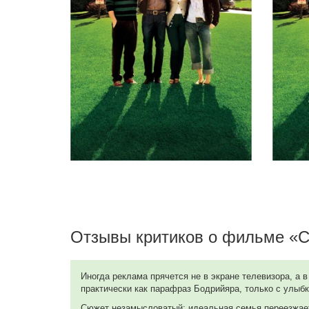
Продюссер
Деми Мур
Kate Jones
Пол Янг
Продюссер
Эмбер Хёрд
Jenn Jones
Бен Холлингсворт
Mick Jones (в титрах: Ben Hollingsworth)
Гэри Коул
Larry Symonds
Гленн Хедли
Summer Symonds
Отзывы критиков о фильме «С
Лорен Хаттон
KC
Иногда реклама прячется не в экране телевизора, а 
практически как парафраз Бодрийяра, только с улыб
Сюжет незамысловатый: идеальная семья переезжает