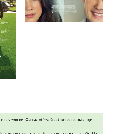
р на вечеринке. Фильм «Семейка Джонсов» выглядит
Все ими восхищаются. Только вот семья — фейк. На