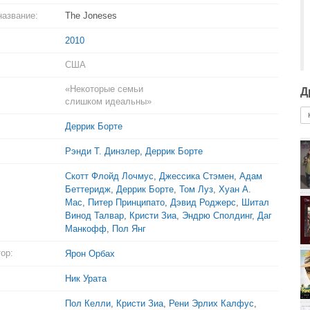
название:
The Joneses
2010
США
«Некоторые семьи
Д
слишком идеальны»
Деррик Борте
Рэнди Т. Динзлер
,
Деррик Борте
Скотт Флойд Лочмус
,
Джессика Стэмен
,
Адам
Беттеридж
,
Деррик Борте
,
Том Луз
,
Хуан А.
Мас
,
Питер Принципато
,
Дэвид Роджерс
,
Шитал
Винод Талвар
,
Кристи Зиа
,
Эндрю Сполдинг
,
Даг
Манкофф
,
Пол Янг
ор:
Ярон Орбах
Ник Урата
Пол Келли
,
Кристи Зиа
,
Рени Эрлих Калфус
,