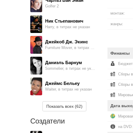
Чарльз Ван Эман
Golfer 2
монтаж:
Ник Стьепанович
жанры:
Harry, в титрах не указан
Джейкоб Дж. Экинс
Furniture Mover, в титрах не указан
Финансы
Даниэль Барнум
Бюджет
Sommelier, в титрах не указан
Сборы в
Джеймс Бельеу
Сборы 
Waiter, в титрах не указан
Мировые
Ава Лорен Борте
Дата выхо
Показать всех (62)
Girl at Country Club, в титрах не указан
Мировая
Создатели
Элла Арчер Борте
на DVD:
Girl at Country Club, в титрах не указан