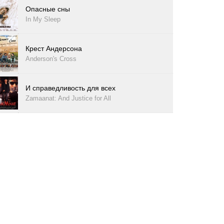
Опасные сны
In My Sleep
Крест Андерсона
Anderson's Cross
И справедливость для всех
Zamaanat: And Justice for All