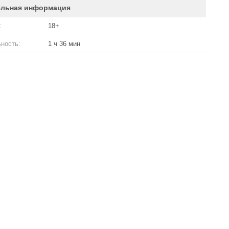
ельная информация
:
18+
ность:
1 ч 36 мин