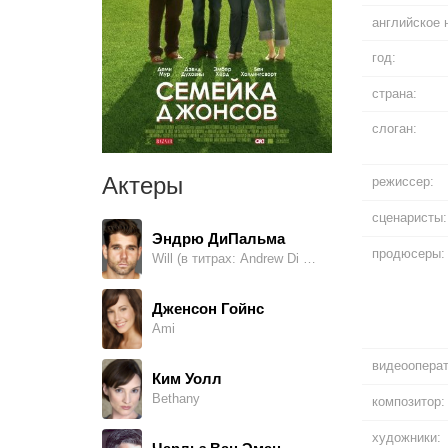
английское 
год:
страна:
слоган:
Актеры
режиссер:
сценаристы:
Эндрю ДиПальма
продюсеры:
Will (в титрах: Andrew Di Palma)
Дженсон Гойнс
Ami
видеооперат
Ким Уолл
Bethany
композитор:
художники: