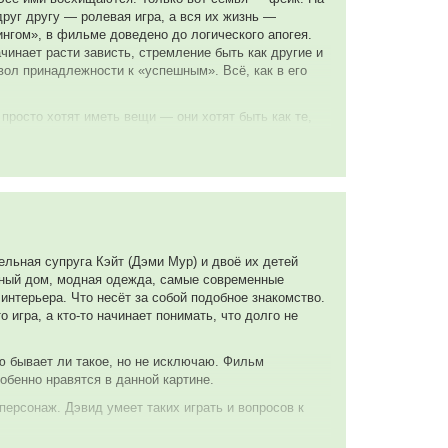
руг другу — ролевая игра, а вся их жизнь —
нгом», в фильме доведено до логического апогея.
инает расти зависть, стремление быть как другие и
мвол принадлежности к «успешным». Всё, как в его
просто хотят иметь вещи — они хотят быть как те,
ций, но картинка настолько убедительна, что
 и собой. Особенно цепляет трагедия соседа,
енный момент, но он честный. Это про то, как
ешь». Это уже не про маркетинг — это про
ваем слоганы и крутим креативы. Мы формируем
ет: «Каждый сам решает, что покупать и должен
льная супруга Кэйт (Дэми Мур) и двоё их детей
ешь. Мы живём в обществе, и как бы ни была
арный дом, модная одежда, самые современные
мной стратегии закладывалась не только выгода
 интерьера. Что несёт за собой подобное знакомство.
 игра, а кто-то начинает понимать, что долго не
 информацию о жителях района и в соответствии со
 потом берёт кредит, чтобы «не быть хуже», а что-
ю бывает ли такое, но не исключаю. Фильм
лее дорогие можно было бы рекламировать в тех
обенно нравятся в данной картине.
им образом наша реклама вряд ли довела бы кого-то
персонаж. Дэвид умеет таких играть и вопросов к
не дотягиваю», а предлагали бы улучшить жизнь в