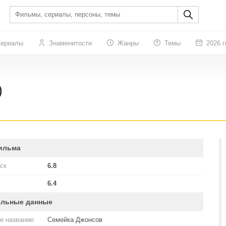
ериалы
Знаменитости
Жанры
Темы
2026 г
)
ильма
ск
6.8
6.4
ельные данные
е название:
Семейка Джонсов