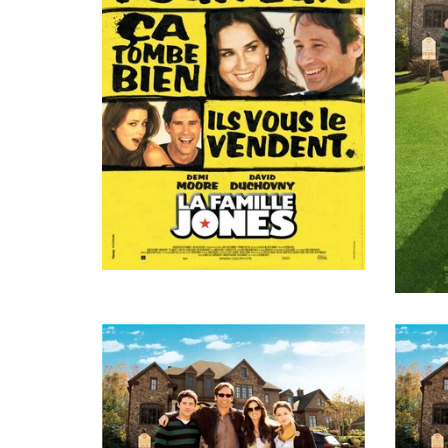
Moving crew member, в титрах не указан
Ярон Орбах
Оператор
Венди Барлоу
Jogger, в титрах не указан
Ник Урата
Композитор
Кент Кимболл
Hungry Kent, в титрах не указан
Рени Эрлих Калфус
Художник
Джастин Прайс
Skateboarder, в титрах не указан
Фрэнк Гэллин
Художник
Джо Нарцисо
Henry
Дженис Хэмптон
Монтажер
Терренс Гибни
Jogger
Эндрю Сполдинг
Продюссер
Дэвид Духовны
Steve Jones
Даг Манкофф