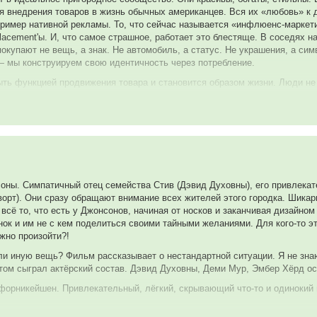
я внедрения товаров в жизнь обычных американцев. Вся их «любовь» к д
ример нативной рекламы. То, что сейчас называется «инфлюенс-маркети
ement'ы. И, что самое страшное, работает это блестяще. В соседях нач
покупают не вещь, а знак. Не автомобиль, а статус. Не украшения, а си
— мы конструируем свою идентичность через потребление.
ыть функцией продвижения товара и становится образом жизни. Люди не 
лякры, «копии без оригинала». Нет настоящей семьи, нет настоящих эмо
и, актёры в этой рекламе, в какой-то момент теряют грань между ролью
сов, залезает в долги, и в конце концов покидает этот мир. Это болезн
просто желание купить, а внутреннюю пустоту, если ты «не соответству
мщики, какую-то социальную ответственность? Мы же не просто придумы
ьной» жизни, и люди на эти стандарты ориентируются. Да, кто-то скаж
оны. Симпатичный отец семейства Стив (Дэвид Духовны), его привлекате
 ты профессионал, ты знаешь, как влиять. А если знаешь — то и отвеча
ворт). Они сразу обращают внимание всех жителей этого городка. Шик
н — в первую очередь мы все люди. И было бы здорово, если бы в рекла
 всё то, что есть у Джонсонов, начиная от носков и заканчивая дизайном
а которую мы воздействуем.
нок и им не с кем поделиться своими тайными желаниями. Для кого-то это
жно произойти?!
запуском «операции» специалисты сделали бы вот как: заранее собрали
но доступны людям конкретно там. Не люксовую тачку, от которой сосед
и иную вещь? Фильм рассказывает о нестандартной ситуации. Я не зна
дачи, той же идеей «ты достоин лучшего, но в пределах реального». Бо
том сыграл актёрский состав. Дэвид Духовны, Деми Мур, Эмбер Хёрд ос
 товары и при этом остаться с каким-то прожиточными минимумом. И так
форникейшен. Привлекательный, лёгкий, скрывающий что-то и одинокий 
ы влияли. Но при этом не ломали бы людей. Не сеяли бы ощущение «я 