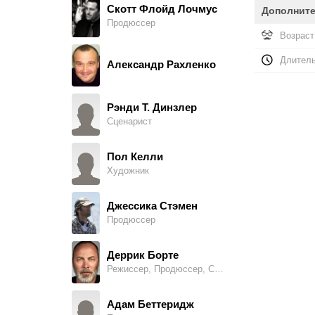
Скотт Флойд Лочмус
Дополнит
Продюссер
Сандра Калерт Борте
Возраст
Mother at Country Club, в титрах не указан
Длитель
Александр Рахленко
Крисси Чэмберс
Party Guest, в титрах не указан
Рэнди Т. Динзлер
Сценарист
Боб Казинс
Medical Examiner, в титрах не указан
Пол Келли
Художник
Дэвид Фигенбаум
Friend of the Family, в титрах не указан
Джессика Стэмен
Продюссер
Николас Джанкола
Guest at Jim's Party, в титрах не указан
Деррик Борте
Режиссер, Продюссер, Сценарист
Патрик МакДональд
Video Game Student, в титрах не указан
Адам Беттеридж