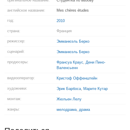
оригинальное название:
Студентка по вызову
английское название:
Mes chères études
год:
2010
страна:
Франция
режиссер:
Эмманюэль Берко
сценарий:
Эмманюэль Берко
продюсеры:
Франсуа Краус
,
Дени Пино-
Валенсьенн
видеооператор:
Кристоф Оффенштейн
художники:
Эрик Барбоса
,
Марите Кутар
монтаж:
Жюльен Лелу
жанры:
мелодрама
,
драма