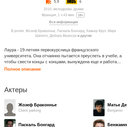
5.9
6
2010, мелодрама, драма
Франция, 1 ч 43 мин
18+
Вся информация
В ролях: Жозеф Браконнье, Паскаль Бонгард, Хавьер Круз, Марк
Шапито, Дебора Франсуа
и другие
Лаура - 19-летняя первокурсница французского
университета. Она отчаянно пытается преуспеть в учебе, а
чтобы свести концы с концами, вынуждена еще и работать
неполный рабочий день. Но этих денег ей все равно не
Полное описание
хватает. И однажды вечером Лаура отвечает на
объявление в Интернете: «Джо, 57 лет, ищет студентку для
нежных моментов за 100 евро в час». Лаура обещает себе,
Актеры
что это будет всего один раз, и через три дня она идет с
Джо в гостиничный номер... Первый раз не станет
последним.
Жозеф Браконнье
Матье Д
Client parking
Benjamin
Паскаль Бонгард
Бенжаме