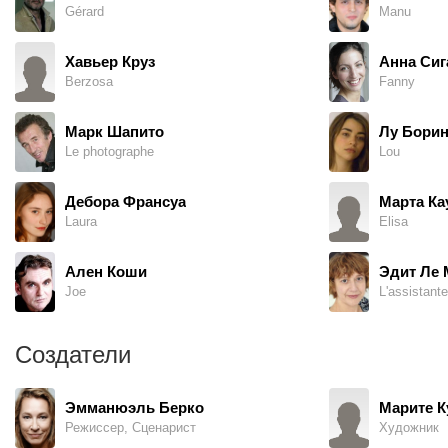
Gérard
Manu
Хавьер Круз
Анна Сиг
Berzosa
Fanny
Марк Шапито
Лу Бори
Le photographe
Lou
Дебора Франсуа
Марта К
Laura
Elisa
Ален Коши
Эдит Ле
Joe
L'assistante
Создатели
Эмманюэль Берко
Марите К
Режиссер, Сценарист
Художник