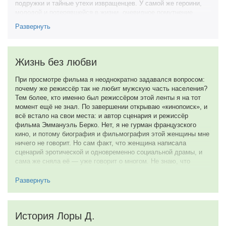
подружки и тайные утехи извращенцев. У самой же героини,
молодой и потерявшейся в жизни, очевидное помутнение,
если она воспринимает всё это за проявление чувств…
Развернуть
Фильм не особо впечатлил в первый просмотр. Прошло лет 5,
второй подход и - эмоции почти и не изменились. И тем не
менее, не пожалела потраченное время...
Жизнь без любви
7 января 2025
При просмотре фильма я неоднократно задавался вопросом:
почему же режиссёр так не любит мужскую часть населения?
Тем более, кто именно был режиссёром этой ленты я на тот
момент ещё не знал. По завершении открываю «кинопоиск», и
всё встало на свои места: и автор сценария и режиссёр
фильма Эммануэль Берко. Нет, я не гурман французского
кино, и потому биография и фильмография этой женщины мне
ничего не говорит. Но сам факт, что женщина написала
сценарий эротической и одновременно социальной драмы, и
сама же сняла её — уже говорит о многом. Не знаю, что
послужило толчком к написанию такого сценария, заказ или
какая-то личная драма, но чётко видно Что Эммануэль Берко.
Развернуть
изначально ставила целью показать в этом фильме всю
порочность, циничность и неприглядность мужской породы.
В отзывах к фильму я тут натолкнулся на один комментарий,
История Лоры Д.
где главную героиню обзывают «Неприятной, злой,