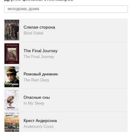
мелодрама, драма
Слепая сторона
Blind Sided
The Final Journey
The Final Journey
Ромовый дневник
The Rum Diary
Опасные сны
In My Sleep
Крест Андерсона
Anderson's Cross