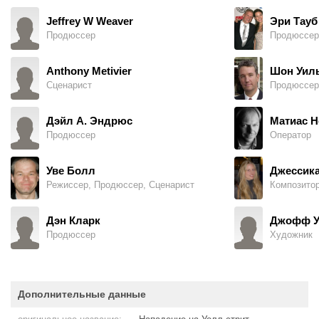
Jeffrey W Weaver
Эри Тауб
Продюссер
Продюссер
Anthony Metivier
Шон Уил
Сценарист
Продюссер
Дэйл А. Эндрюс
Матиас 
Продюссер
Оператор
Уве Болл
Джессика
Режиссер, Продюссер, Сценарист
Композито
Дэн Кларк
Джофф У
Продюссер
Художник
Дополнительные данные