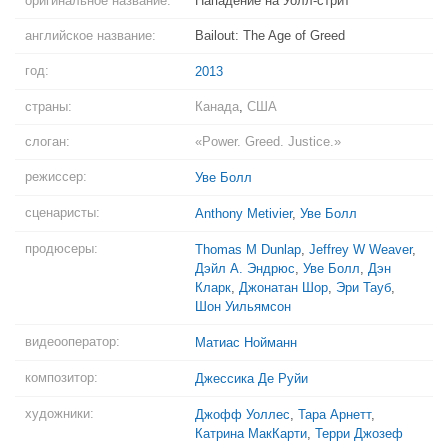
оригинальное название:
Нападение на Уолл-стрит
английское название:
Bailout: The Age of Greed
год:
2013
страны:
Канада
,
США
слоган:
«Power. Greed. Justice.»
режиссер:
Уве Болл
сценаристы:
Anthony Metivier
,
Уве Болл
продюсеры:
Thomas M Dunlap
,
Jeffrey W Weaver
,
Дэйл А. Эндрюс
,
Уве Болл
,
Дэн
Кларк
,
Джонатан Шор
,
Эри Тауб
,
Шон Уильямсон
видеооператор:
Матиас Нойманн
композитор:
Джессика Де Руйи
художники:
Джофф Уоллес
,
Тара Арнетт
,
Катрина МакКарти
,
Терри Джозеф