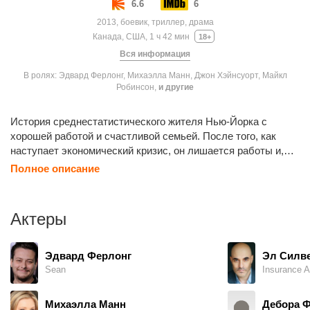
6.6
6
2013, боевик, триллер, драма
Канада, США, 1 ч 42 мин
18+
Вся информация
В ролях: Эдвард Ферлонг, Михаэлла Манн, Джон Хэйнсуорт, Майкл
Робинсон,
и другие
История среднестатистического жителя Нью-Йорка с
хорошей работой и счастливой семьей. После того, как
наступает экономический кризис, он лишается работы и,
будучи в отчаянии, берет оружие и отправляется мстить за
Полное описание
свою испорченную жизнь.
Актеры
Эдвард Ферлонг
Эл Силв
Sean
Insurance A
Михаэлла Манн
Дебора 