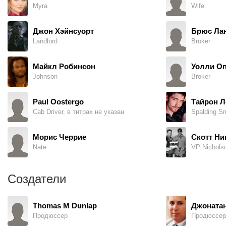
Myra
Wife
Джон Хэйнсуорт
Брюс Ла
Landlord
Broker
Майкл Робинсон
Уолли О
Johnson
Broker
Paul Oostergo
Тайрон Л
Cab Driver, в титрах не указан
Spalding Sm
Морис Черрие
Скотт Ни
Nate
VP Nichols
Создатели
Thomas M Dunlap
Джоната
Продюссер
Продюссер