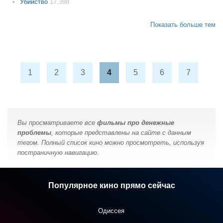
Убийство
17,398
Показать больше тем
1
2
3
4
5
6
7
Вы просматриваете все
фильмы про денежные
проблемы
, которые представлены на сайте с данным
тегом. Полный список кино можно просмотреть, используя
постраничную навигацию.
Популярное кино прямо сейчас
Одиссея