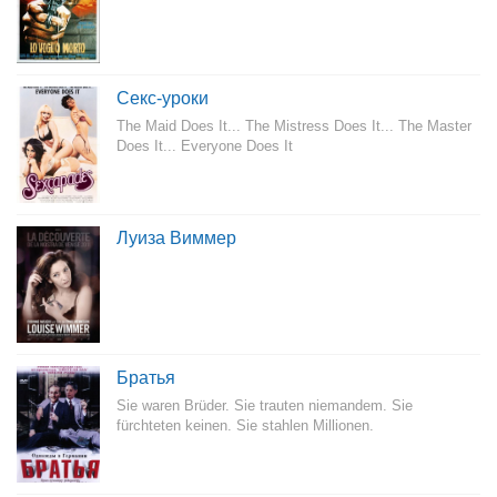
Секс-уроки
The Maid Does It... The Mistress Does It... The Master
Does It... Everyone Does It
Луиза Виммер
Братья
Sie waren Brüder. Sie trauten niemandem. Sie
fürchteten keinen. Sie stahlen Millionen.