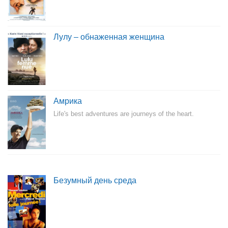
Лулу – обнаженная женщина
Амрика
Life's best adventures are journeys of the heart.
Безумный день среда