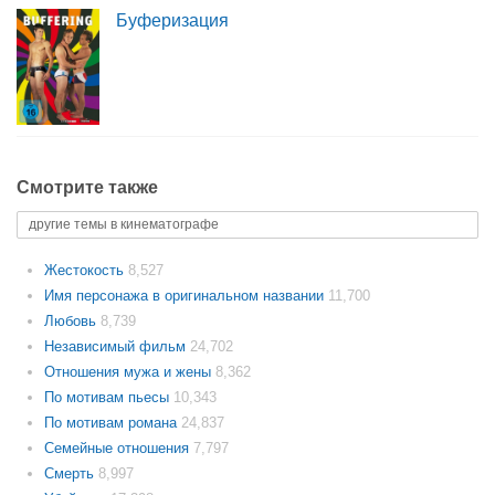
Буферизация
Смотрите также
другие темы в кинематографе
Жестокость
8,527
Имя персонажа в оригинальном названии
11,700
Любовь
8,739
Независимый фильм
24,702
Отношения мужа и жены
8,362
По мотивам пьесы
10,343
По мотивам романа
24,837
Семейные отношения
7,797
Смерть
8,997