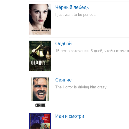
Чёрный лебедь
I just want to be perfect.
Олдбой
15 лет в заточении. 5 дней, чтобы отомст
Сияние
The Horror is driving him crazy
Иди и смотри