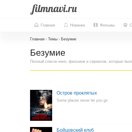
Главная
Новинки
Фильмы
С
Главная
›
Темы
›
Безумие
Безумие
Полный список кино, фильмов и сериалов, которые был
Остров проклятых
Some places never let you go
Бойцовский клуб