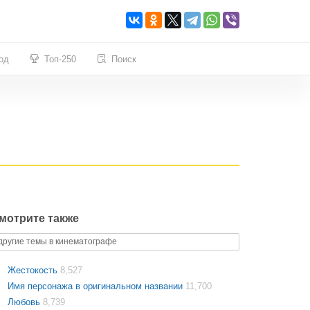
од
Топ-250
Поиск
мотрите также
другие темы в кинематографе
Жестокость
8,527
Имя персонажа в оригинальном названии
11,700
Любовь
8,739