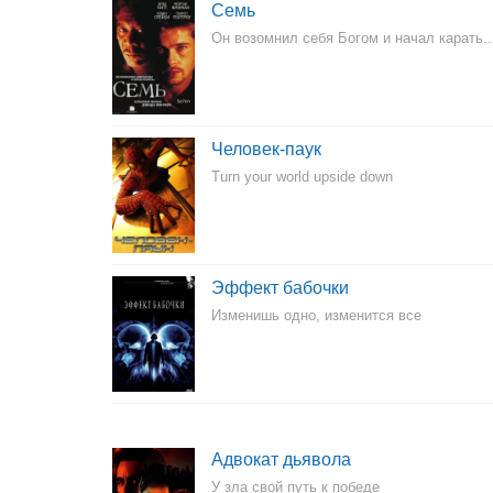
Семь
Он возомнил себя Богом и начал карать..
Человек-паук
Turn your world upside down
Эффект бабочки
Изменишь одно, изменится все
Адвокат дьявола
У зла свой путь к победе