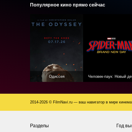
Популярное кино прямо сейчас
Одиссея
Человек-паук: Новый де
2014-2026 © FilmNavi.ru — ваш навигатор в мире кинем
Разделы
Год вы