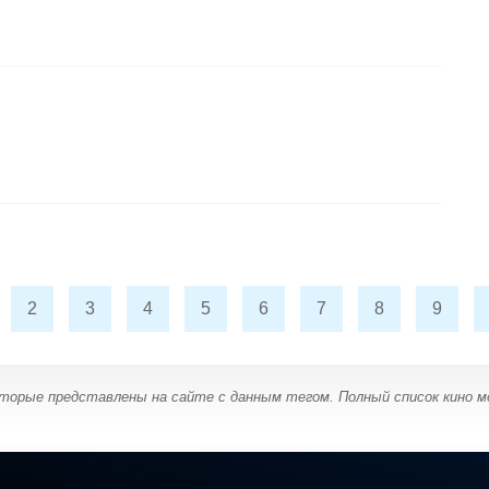
2
3
4
5
6
7
8
9
оторые представлены на сайте с данным тегом. Полный список кино 