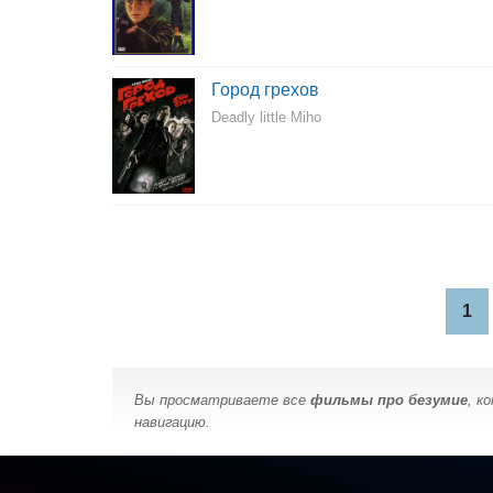
Город грехов
Deadly little Miho
1
Вы просматриваете все
фильмы про безумие
, к
навигацию.