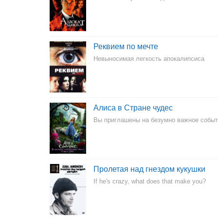
Реквием по мечте
Невыносимая легкость апокалипсиса
Алиса в Стране чудес
Вы приглашены на безумно важное собы
Пролетая над гнездом кукушки
If he's crazy, what does that make you?