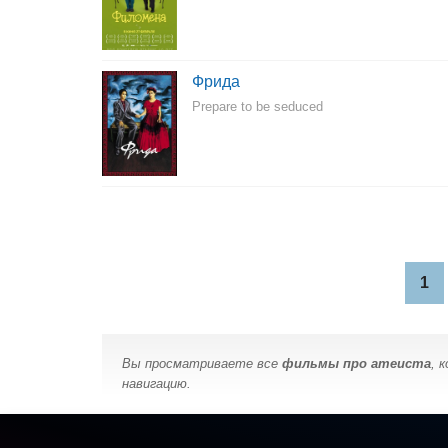
Фрида
Prepare to be seduced
1
Вы просматриваете все
фильмы про атеиста
, 
навигацию.