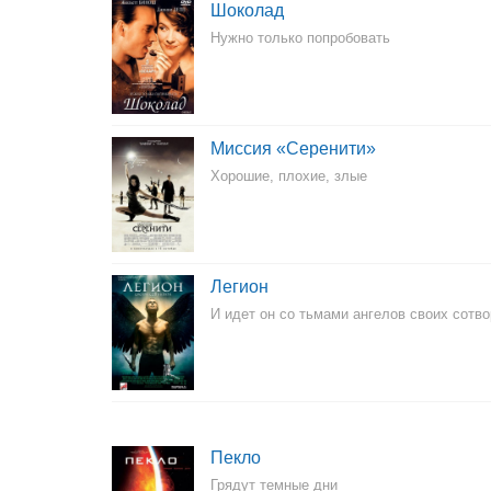
Шоколад
Нужно только попробовать
Миссия «Серенити»
Хорошие, плохие, злые
Легион
И идет он со тьмами ангелов своих сотво
Пекло
Грядут темные дни