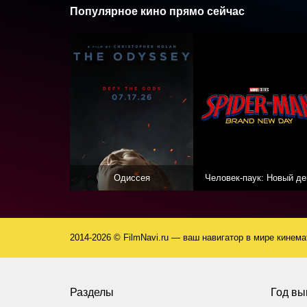
Популярное кино прямо сейчас
Одиссея
Человек-паук: Новый де
2014-2026 © FilmNavi.ru — ваш навигатор в мире кинем
Разделы
Год вы