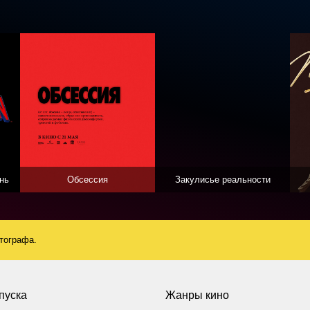
нь
Обсессия
Закулисье реальности
атографа.
пуска
Жанры кино