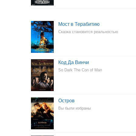
Мост в Терабитию
Сказка становится реальностью
Код Да Винчи
So Dark The Con of Man
Остров
Вы были избраны