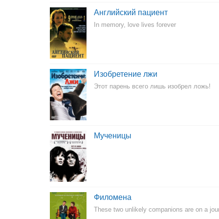
Английский пациент
In memory, love lives forever
Изобретение лжи
Этот парень всего лишь изобрел ложь!
Мученицы
Филомена
These two unlikely companions are on a journ