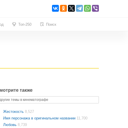
од
Топ-250
Поиск
мотрите также
другие темы в кинематографе
Жестокость
8,527
Имя персонажа в оригинальном названии
11,700
Любовь
8,739