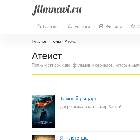
Главная
Новинки
Фильмы
С
Главная
›
Темы
›
Атеист
Атеист
Полный список кино, фильмов и сериалов, которые был
Темный рыцарь
Добро пожаловать в мир Хаоса!
Я – легенда