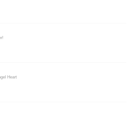
r!
ngel Heart