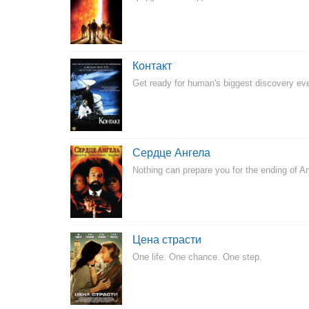
Контакт
Get ready for human's biggest discovery eve
Сердце Ангела
Nothing can prepare you for the ending of A
Цена страсти
One life. One chance. One step.