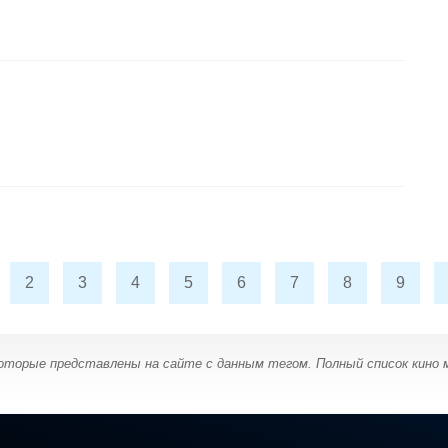
2
3
4
5
6
7
8
9
которые представлены на сайте с данным тегом. Полный список кино