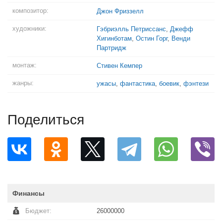
композитор:
Джон Фриззелл
художники:
Гэбриэлль Петриссанс
,
Джефф
Хигинботам
,
Остин Горг
,
Венди
Партридж
монтаж:
Стивен Кемпер
жанры:
ужасы
,
фантастика
,
боевик
,
фэнтези
Поделиться
Финансы
Бюджет:
26000000