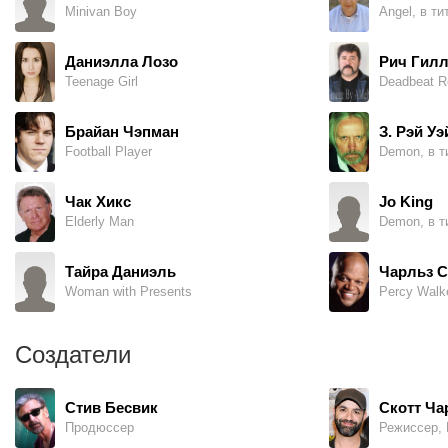
Minivan Boy
Angel, в ти
Даниэлла Лозо
Рич Гил
Teenage Girl
Deadbeat Ro
Брайан Чэпман
З. Рэй У
Football Player
Demon, в т
Чак Хикс
Jo King
Elderly Man
Demon, в т
Тайра Даниэль
Чарльз С
Woman with Presents
Percy Walk
Создатели
Стив Бесвик
Скотт Ча
Продюссер
Режиссер, 