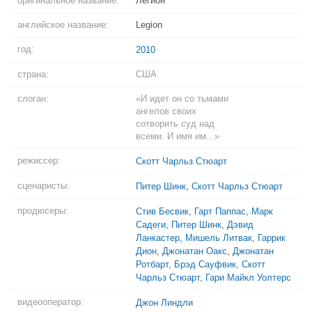
оригинальное название:
Легион
английское название:
Legion
год:
2010
страна:
США
слоган:
«И идет он со тьмами
ангелов своих
сотворить суд над
всеми. И имя им...»
режиссер:
Скотт Чарльз Стюарт
сценаристы:
Питер Шинк
,
Скотт Чарльз Стюарт
продюсеры:
Стив Бесвик
,
Гарт Паппас
,
Марк
Садеги
,
Питер Шинк
,
Дэвид
Ланкастер
,
Мишель Литвак
,
Гаррик
Дион
,
Джонатан Оакс
,
Джонатан
Ротбарт
,
Брэд Сауфвик
,
Скотт
Чарльз Стюарт
,
Гари Майкл Уолтерс
видеооператор:
Джон Линдли