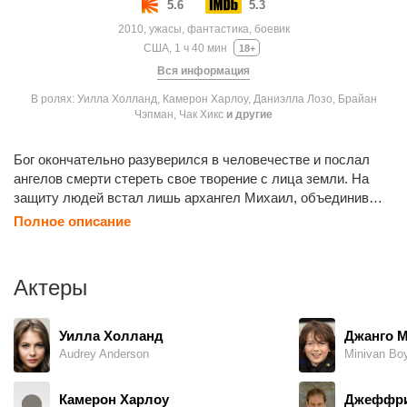
5.6
5.3
2010, ужасы, фантастика, боевик
США, 1 ч 40 мин
18+
Вся информация
В ролях: Уилла Холланд, Камерон Харлоу, Даниэлла Лозо, Брайан
Чэпман, Чак Хикс
и другие
Бог окончательно разуверился в человечестве и послал
ангелов смерти стереть свое творение с лица земли. На
защиту людей встал лишь архангел Михаил, объединив
под своим командованием горстку изгоев, которые в
Полное описание
закусочной посреди пустыни терпеливо ожидают рождения
Мессии.
Актеры
Уилла Холланд
Джанго 
Audrey Anderson
Minivan Boy
Камерон Харлоу
Джеффри