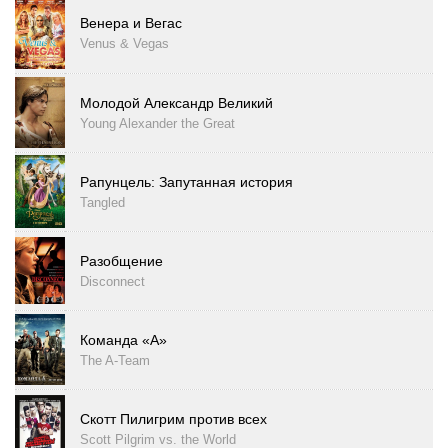
Венера и Вегас
Venus & Vegas
Молодой Александр Великий
Young Alexander the Great
Рапунцель: Запутанная история
Tangled
Разобщение
Disconnect
Команда «А»
The A-Team
Скотт Пилигрим против всех
Scott Pilgrim vs. the World