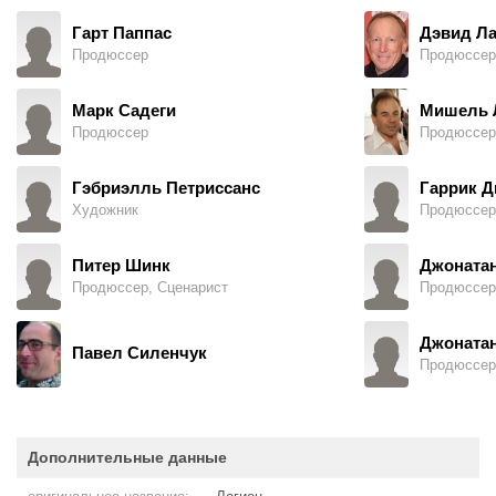
Гарт Паппас
Дэвид Ла
Продюссер
Продюссер
Марк Садеги
Мишель 
Продюссер
Продюссер
Гэбриэлль Петриссанс
Гаррик Д
Художник
Продюссер
Питер Шинк
Джонатан
Продюссер, Сценарист
Продюссер
Джонатан
Павел Силенчук
Продюссер
Дополнительные данные