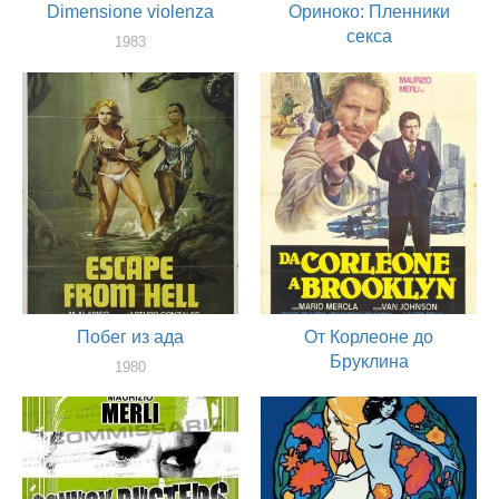
Dimensione violenza
Ориноко: Пленники
секса
1983
актер
1980
сценарист
Побег из ада
От Корлеоне до
Бруклина
1980
сценарист
1979
актер