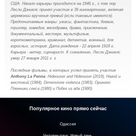
США. Начало карьеры приходится на 1946 г., с тех пор
Лесли Дэниелс принял участие в 39 кинокартинах, включая
церемонии вручения премий (если таковые имеются).
Предпочитаемые жанры: ужасы, фантастика, боевик,
триллер, комедия, мелодрама, драма, приключения,
документальный, вестерн, мультфильм,
короткометражка, криминал, детектив, военный, для
взрослых, история. Дата рождения - 22 апреля 1918 г..
Карьера - актер, сценарист. К сожалению, Лесли Дэниелс
умер 27 января 2011 г. г.
Последние фильмы, в которых успел принять участие
Anthony La Penna
: Hideouser and Hideouser (2019), Нагой и
жестокий (1984), Dimensione violenza (1983), Ориноко:
Пленники секса (1980) и Побег из ада (1980).
Популярное кино прямо сейчас
Одиссея
Человек-паук: Новый день