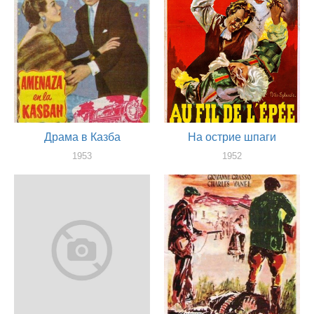
Драма в Казба
На острие шпаги
1953
1952
актер
актер