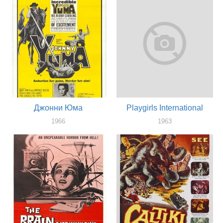
Джонни Юма
Playgirls International
1966
1963
актер
актер