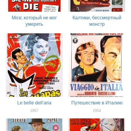
Мозг, который не мог
Калтики, бессмертный
умереть
монстр
1962
1959
актер
актер
Le belle dell'aria
Путешествие в Италию
1957
1954
актер
актер