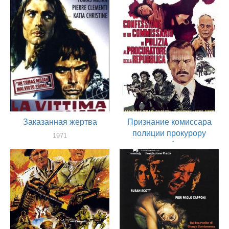
актер
Заказанная жертва
Признание комиссара
полиции прокурору
1971
республики
сценарист
1971
актер