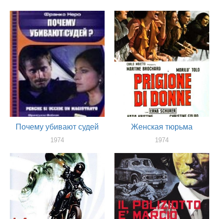
актер
актер
Почему убивают судей
Женская тюрьма
1974
1974
актер
сценарист