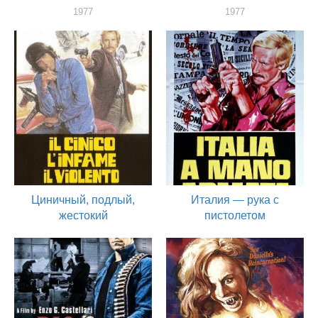
1977
1977
актер
актер
Циничный, подлый,
Италия — рука с
жестокий
пистолетом
1977
1976
актер
актер