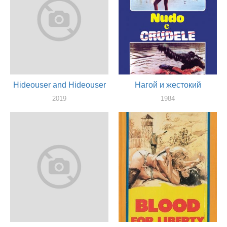
Hideouser and Hideouser
Нагой и жестокий
2019
1984
актер
актер