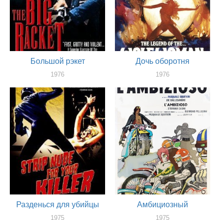
Большой рэкет
Дочь оборотня
1976
1976
актер
сценарист
Разденься для убийцы
Амбициозный
1975
1975