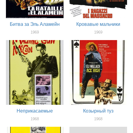
Битва за Эль Аламейн
Кровавые мальчики
1969
1969
актер
актер
Неприкасаемые
Козырный туз
1968
1968
актер
актер