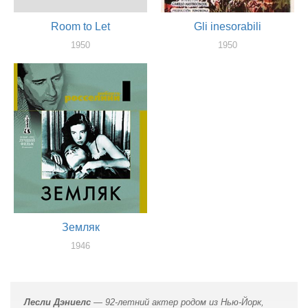
Room to Let
Gli inesorabili
1950
1950
актер
актер
Земляк
1946
актер
Лесли Дэниелс
— 92-летний актер родом из Нью-Йорк,