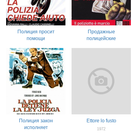
Полиция просит
Продажные
помощи
полицейские
1974
1974
актер
актер
Полиция закон
Ettore lo fusto
исполняет
1972
актер
1973