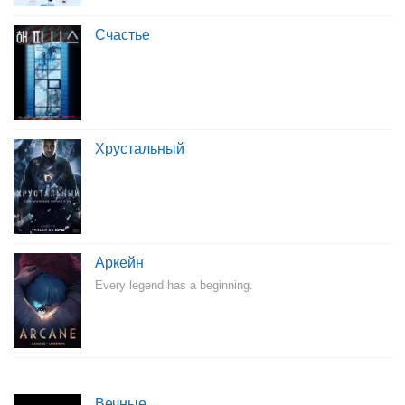
Счастье
Хрустальный
Аркейн
Every legend has a beginning.
Вечные