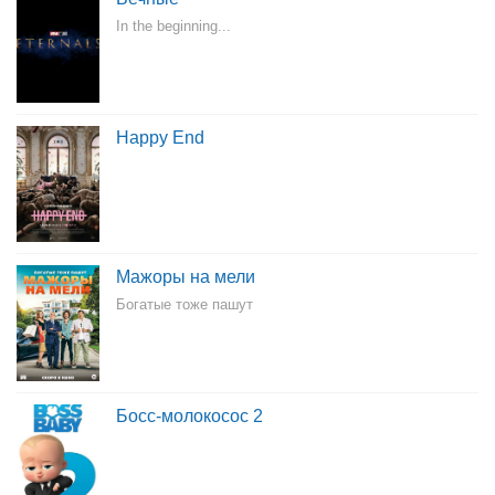
In the beginning...
Happy End
Мажоры на мели
Богатые тоже пашут
Босс-молокосос 2