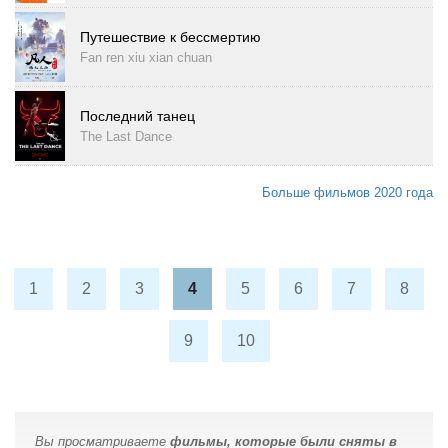
Путешествие к бессмертию
Fan ren xiu xian chuan
Последний танец
The Last Dance
Больше фильмов 2020 года
1
2
3
4
5
6
7
8
9
10
Вы просматриваете
фильмы, которые были сняты в