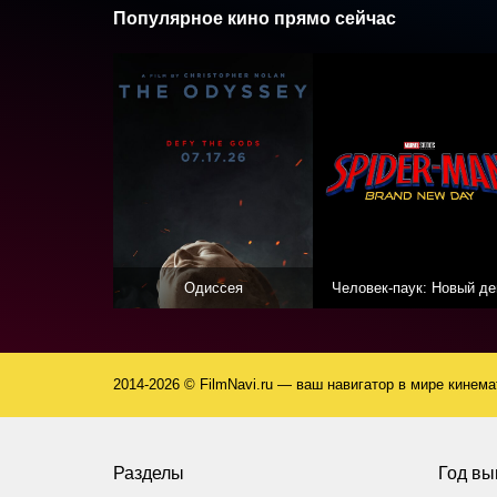
Популярное кино прямо сейчас
Одиссея
Человек-паук: Новый де
2014-2026 © FilmNavi.ru — ваш навигатор в мире кинем
Разделы
Год вы