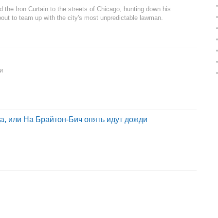
the Iron Curtain to the streets of Chicago, hunting down his
bout to team up with the city's most unpredictable lawman.
и
, или На Брайтон-Бич опять идут дожди