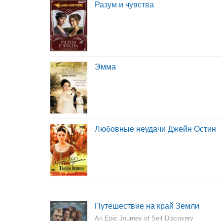
Разум и чувства
Эмма
Любовные неудачи Джейн Остин
Путешествие на край Земли
An Epic Journey of Self Discovery