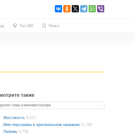
од
Топ-250
Поиск
мотрите также
другие темы в кинематографе
Жестокость
8,527
Имя персонажа в оригинальном названии
11,700
Любовь
8,739