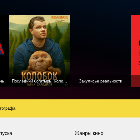
нь
Последний богатырь. Колобок
Закулисье реальности
атографа.
пуска
Жанры кино