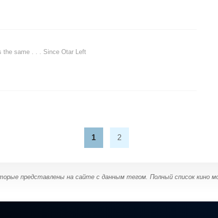
s the same . . . Since Otar Left
1
2
оторые представлены на сайте с данным тегом. Полный список кино 