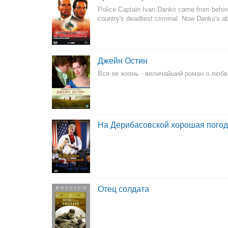
Police Captain Ivan Danko came from behind 
country's deadliest criminal. Now Danko's a
Джейн Остин
Вся ее жизнь - величайший роман о любв
На Дерибасовской хорошая погода
Отец солдата