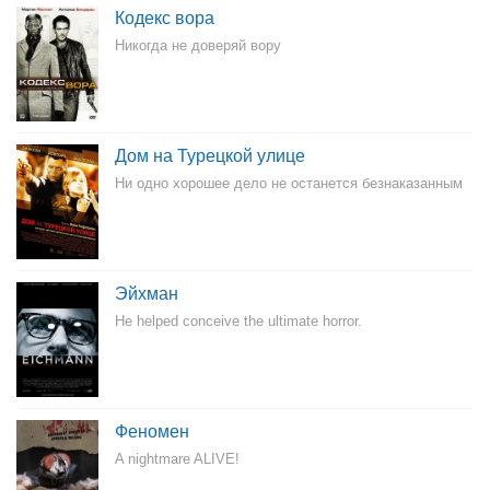
Кодекс вора
Никогда не доверяй вору
Дом на Турецкой улице
Ни одно хорошее дело не останется безнаказанным
Эйхман
He helped conceive the ultimate horror.
Феномен
A nightmare ALIVE!