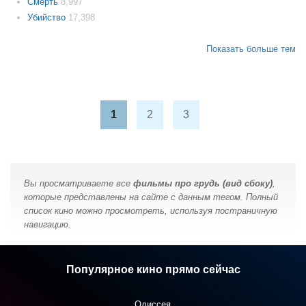
Смерть
8,997
Убийство
17,398
Показать больше тем
1
2
3
Вы просматриваете все
фильмы про грудь (вид сбоку)
,
которые представлены на сайте с данным тегом. Полный
список кино можно просмотреть, используя постраничную
навигацию.
Популярное кино прямо сейчас
Одиссея