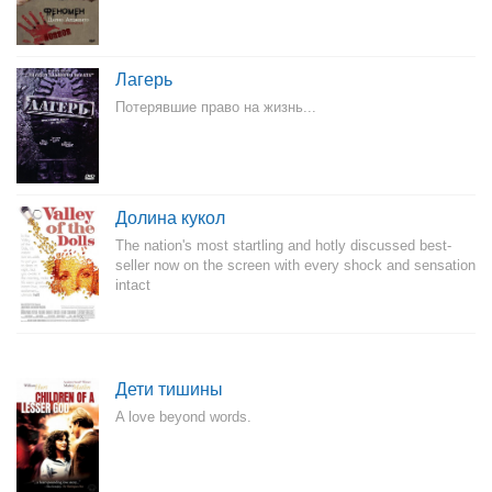
Лагерь
Потерявшие право на жизнь...
Долина кукол
The nation's most startling and hotly discussed best-
seller now on the screen with every shock and sensation
intact
Дети тишины
A love beyond words.