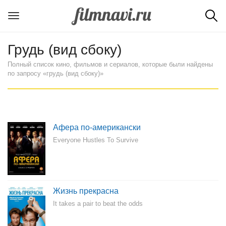
Грудь (вид сбоку)
Полный список кино, фильмов и сериалов, которые были найдены
по запросу «грудь (вид сбоку)»
Афера по-американски
Everyone Hustles To Survive
Жизнь прекрасна
It takes a pair to beat the odds