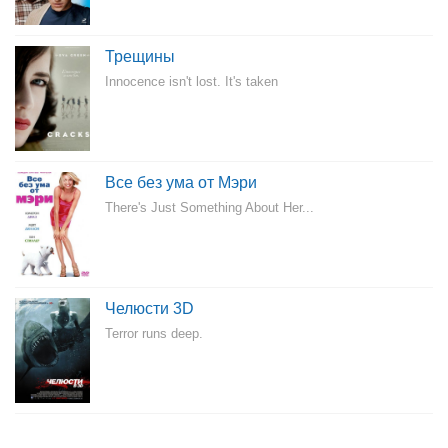
Трещины
Innocence isn't lost. It's taken
Все без ума от Мэри
There's Just Something About Her...
Челюсти 3D
Terror runs deep.