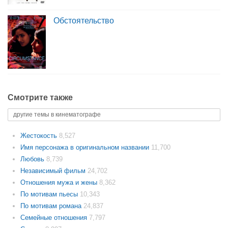
Обстоятельство
Смотрите также
другие темы в кинематографе
Жестокость
8,527
Имя персонажа в оригинальном названии
11,700
Любовь
8,739
Независимый фильм
24,702
Отношения мужа и жены
8,362
По мотивам пьесы
10,343
По мотивам романа
24,837
Семейные отношения
7,797