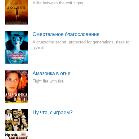
A life between the exit signs
Смертельное благословение
A gruesome secret, protected for generations, rises to
give its...
Амазонка в огне
Fight fire with fire
Ну что, сыграем?