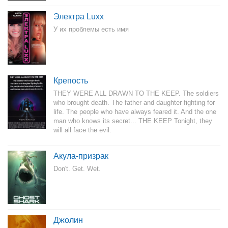
Электра Luxx
У их проблемы есть имя
Крепость
THEY WERE ALL DRAWN TO THE KEEP. The soldiers
who brought death. The father and daughter fighting for
life. The people who have always feared it. And the one
man who knows its secret... THE KEEP Tonight, they
will all face the evil.
Акула-призрак
Don't. Get. Wet.
Джолин