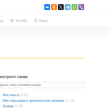
од
Топ-250
Поиск
мотрите также
другие темы в кинематографе
Жестокость
8,527
Имя персонажа в оригинальном названии
11,700
Любовь
8,739