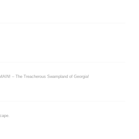
N! -- The Treacherous Swampland of Georgia!
scape.