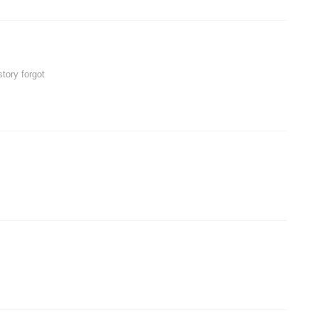
story forgot
!