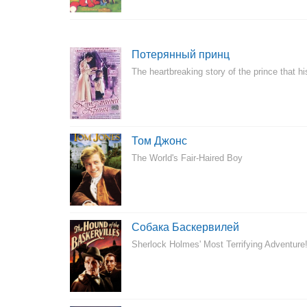
Потерянный принц
The heartbreaking story of the prince that hi
Том Джонс
The World's Fair-Haired Boy
Собака Баскервилей
Sherlock Holmes' Most Terrifying Adventure