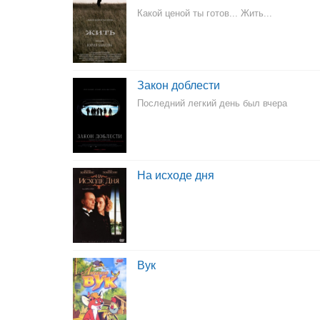
Какой ценой ты готов... Жить...
Закон доблести
Последний легкий день был вчера
На исходе дня
Вук