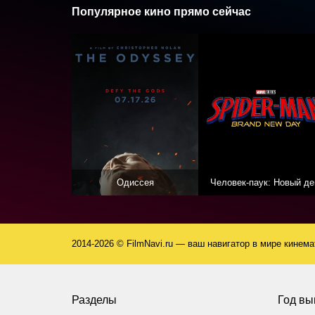
Популярное кино прямо сейчас
Одиссея
Человек-паук: Новый де
2014-2026 © FilmNavi.ru — ваш навигатор в мире кинем
Разделы
Год вы