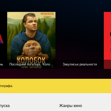
нь
Последний богатырь. Колобок
Закулисье реальности
атографа.
пуска
Жанры кино