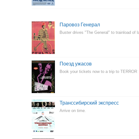
Паровоз Генерал
Buster drives "The General" to trainload of l
Поезд ужасов
Book your tickets now to a trip to TERROR
Транссибирский экспресс
Arrive on time.