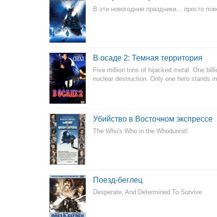
В эти новогодние праздники... просто пов
В осаде 2: Темная территория
Five million tons of hijacked metal. One bill
nuclear destruction. Only one hero stands i
Убийство в Восточном экспрессе
The Who's Who in the Whodunnit!
Поезд-беглец
Desperate, And Determined To Survive