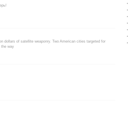
ерь!
ion dollars of satellite weaponry. Two American cities targeted for
n the way