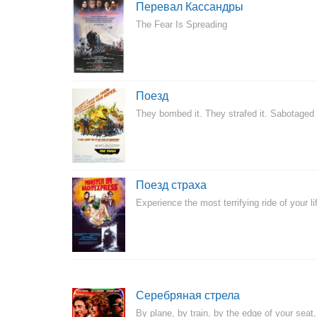
Перевал Кассандры
The Fear Is Spreading
Поезд
They bombed it. They strafed it. Sabotaged i
Поезд страха
Experience the most terrifying ride of your li
Серебряная стрела
By plane, by train, by the edge of your seat, 