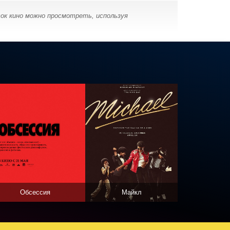
ок кино можно просмотреть, используя
Обсессия
Майкл