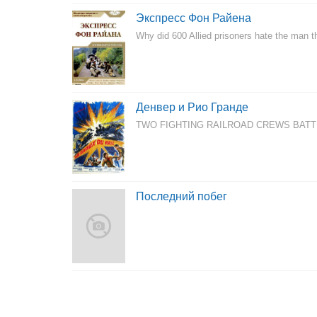
Экспресс Фон Райена
Why did 600 Allied prisoners hate the man t
Денвер и Рио Гранде
TWO FIGHTING RAILROAD CREWS BATTLE FO
Последний побег