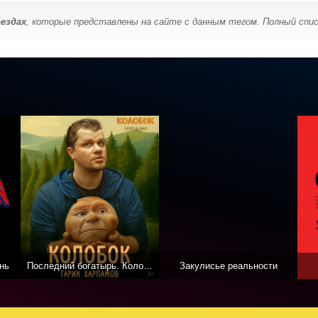
ездах
, которые представлены на сайте с данным тегом. Полный спис
нь
Последний богатырь. Колобок
Закулисье реальности