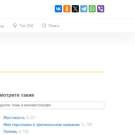
од
Топ-250
Поиск
мотрите также
другие темы в кинематографе
Жестокость
8,527
Имя персонажа в оригинальном названии
11,700
Любовь
8,739