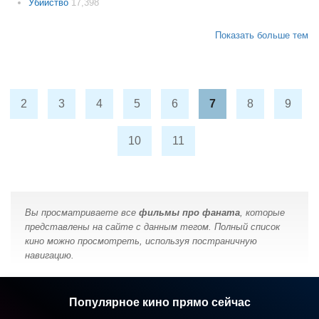
Убийство
17,398
Показать больше тем
2
3
4
5
6
7
8
9
10
11
Вы просматриваете все
фильмы про фаната
, которые
представлены на сайте с данным тегом. Полный список
кино можно просмотреть, используя постраничную
навигацию.
Популярное кино прямо сейчас