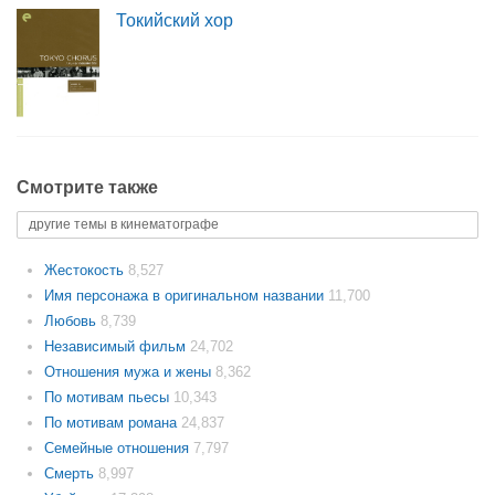
Токийский хор
Смотрите также
другие темы в кинематографе
Жестокость
8,527
Имя персонажа в оригинальном названии
11,700
Любовь
8,739
Независимый фильм
24,702
Отношения мужа и жены
8,362
По мотивам пьесы
10,343
По мотивам романа
24,837
Семейные отношения
7,797
Смерть
8,997