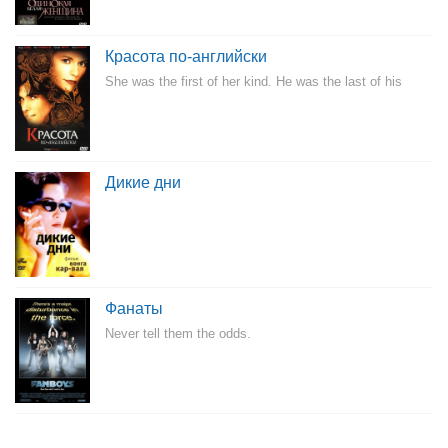
Красота по-английски
She was the first of her kind. He was the last of his
Дикие дни
Фанаты
Never tell them the odds.