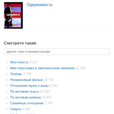
Одержимость
Смотрите также
другие темы в кинематографе
Жестокость
8,527
Имя персонажа в оригинальном названии
11,700
Любовь
8,739
Независимый фильм
24,702
Отношения мужа и жены
8,362
По мотивам пьесы
10,343
По мотивам романа
24,837
Семейные отношения
7,797
Смерть
8,997