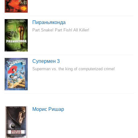
Пираньяконда
Part Snake! Part Fish! All Killer!
Супермен 3
Superman vs. the king of computerized crime!
Морис Ришар