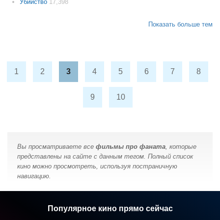
Убийство
17,398
Показать больше тем
1
2
3
4
5
6
7
8
9
10
Вы просматриваете все
фильмы про фаната
, которые
представлены на сайте с данным тегом. Полный список
кино можно просмотреть, используя постраничную
навигацию.
Популярное кино прямо сейчас