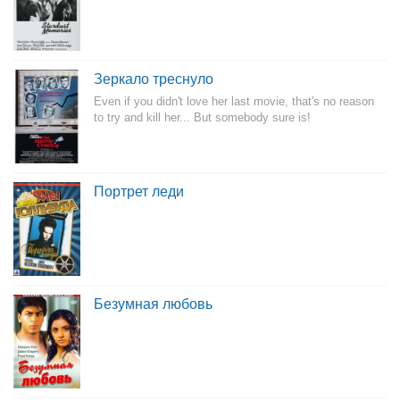
Зеркало треснуло
Even if you didn't love her last movie, that's no reason
to try and kill her... But somebody sure is!
Портрет леди
Безумная любовь