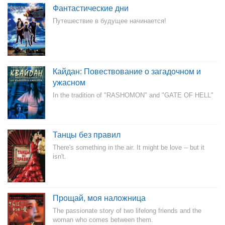
Фантастические дни
Путешествие в будущее начинается!
Кайдан: Повествование о загадочном и
ужасном
In the tradition of "RASHOMON" and "GATE OF HELL"
Танцы без правил
There's something in the air. It might be love -- but it
isn't.
Прощай, моя наложница
The passionate story of two lifelong friends and the
woman who comes between them.