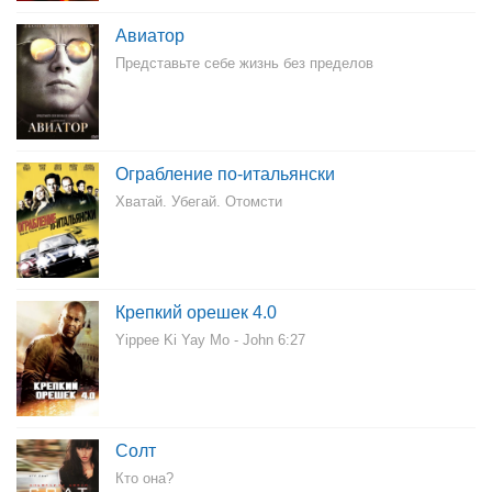
Авиатор
Представьте себе жизнь без пределов
Ограбление по-итальянски
Хватай. Убегай. Отомсти
Крепкий орешек 4.0
Yippee Ki Yay Mo - John 6:27
Солт
Кто она?