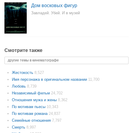
Дом восковых фигур
Завладей. Убей. И в музей
Смотрите также
другие темы в кинематографе
Жестокость
8,527
Имя персонажа в оригинальном названии
11,700
Любовь
8,739
Независимый фильм
24,702
Отношения мужа и жены
8,362
По мотивам пьесы
10,343
По мотивам романа
24,837
Семейные отношения
7,797
Смерть
8,997