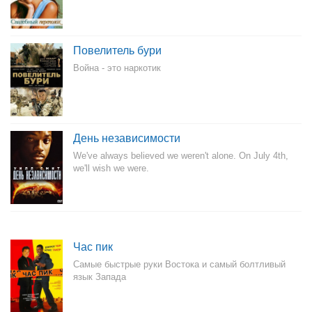
Повелитель бури
Война - это наркотик
День независимости
We've always believed we weren't alone. On July 4th,
we'll wish we were.
Час пик
Самые быстрые руки Востока и самый болтливый
язык Запада