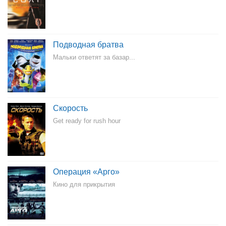
Подводная братва
Мальки ответят за базар...
Скорость
Get ready for rush hour
Операция «Арго»
Кино для прикрытия