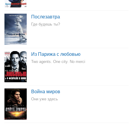
Послезавтра
Где будешь ты?
Из Парижа с любовью
Two agents. One city. No merci
Война миров
Они уже здесь