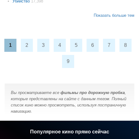
Убийство
17,398
Показать больше тем
1
2
3
4
5
6
7
8
9
Вы просматриваете все
фильмы про дорожную пробка
,
которые представлены на сайте с данным тегом. Полный
список кино можно просмотреть, используя постраничную
навигацию.
Популярное кино прямо сейчас