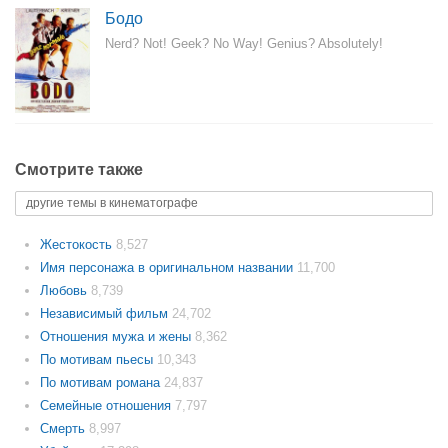
Бодо
Nerd? Not! Geek? No Way! Genius? Absolutely!
Смотрите также
другие темы в кинематографе
Жестокость
8,527
Имя персонажа в оригинальном названии
11,700
Любовь
8,739
Независимый фильм
24,702
Отношения мужа и жены
8,362
По мотивам пьесы
10,343
По мотивам романа
24,837
Семейные отношения
7,797
Смерть
8,997