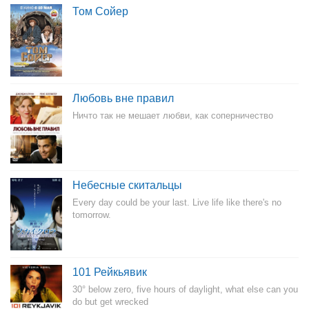
Том Сойер
Любовь вне правил
Ничто так не мешает любви, как соперничество
Небесные скитальцы
Every day could be your last. Live life like there's no
tomorrow.
101 Рейкьявик
30° below zero, five hours of daylight, what else can you
do but get wrecked