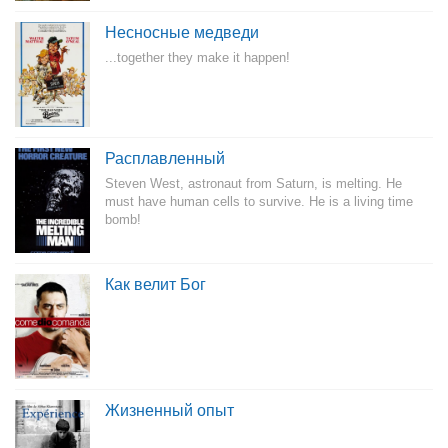
Несносные медведи
...together they make it happen!
Расплавленный
Steven West, astronaut from Saturn, is melting. He
must have human cells to survive. He is a living time
bomb!
Как велит Бог
Жизненный опыт