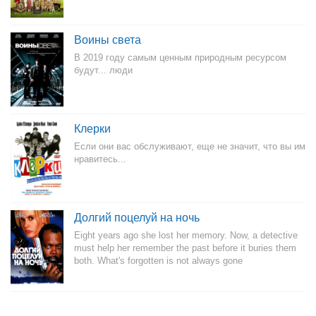
Воины света
В 2019 году самым ценным природным ресурсом
будут... люди
Клерки
Если они вас обслуживают, еще не значит, что вы им
нравитесь...
Долгий поцелуй на ночь
Eight years ago she lost her memory. Now, a detective
must help her remember the past before it buries them
both. What's forgotten is not always gone