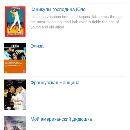
Каникулы господина Юло
It's laugh-vacation time as Jacques Tati romps through
the most gloriously mad lark ever to tickle the ribs of
young and old alike!
Элиза
Французская женщина
Мой американский дядюшка