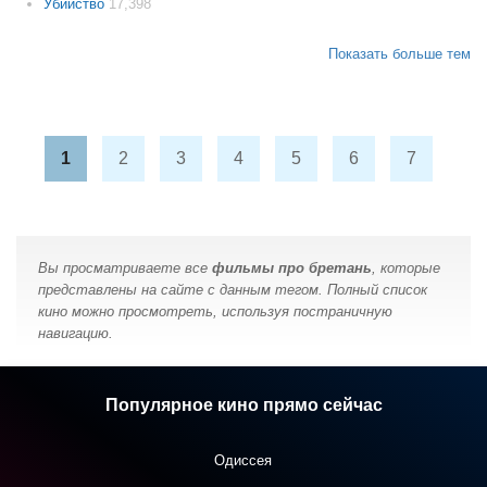
Убийство
17,398
Показать больше тем
1
2
3
4
5
6
7
Вы просматриваете все
фильмы про бретань
, которые
представлены на сайте с данным тегом. Полный список
кино можно просмотреть, используя постраничную
навигацию.
Популярное кино прямо сейчас
Одиссея