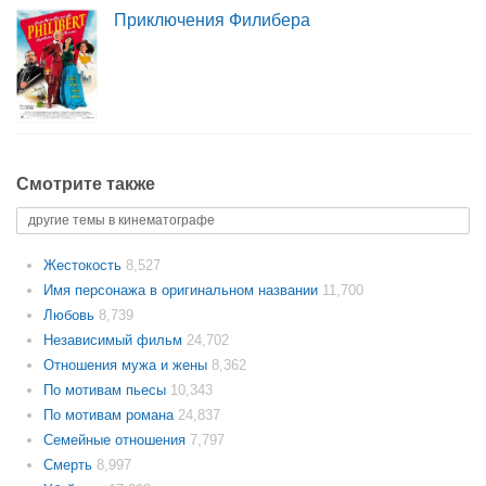
Приключения Филибера
Смотрите также
другие темы в кинематографе
Жестокость
8,527
Имя персонажа в оригинальном названии
11,700
Любовь
8,739
Независимый фильм
24,702
Отношения мужа и жены
8,362
По мотивам пьесы
10,343
По мотивам романа
24,837
Семейные отношения
7,797
Смерть
8,997