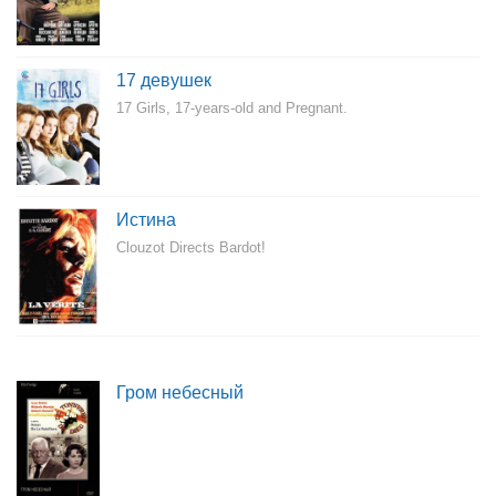
17 девушек
17 Girls, 17-years-old and Pregnant.
Истина
Clouzot Directs Bardot!
Гром небесный