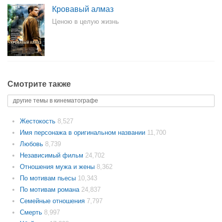
Кровавый алмаз
Ценою в целую жизнь
Смотрите также
другие темы в кинематографе
Жестокость
8,527
Имя персонажа в оригинальном названии
11,700
Любовь
8,739
Независимый фильм
24,702
Отношения мужа и жены
8,362
По мотивам пьесы
10,343
По мотивам романа
24,837
Семейные отношения
7,797
Смерть
8,997