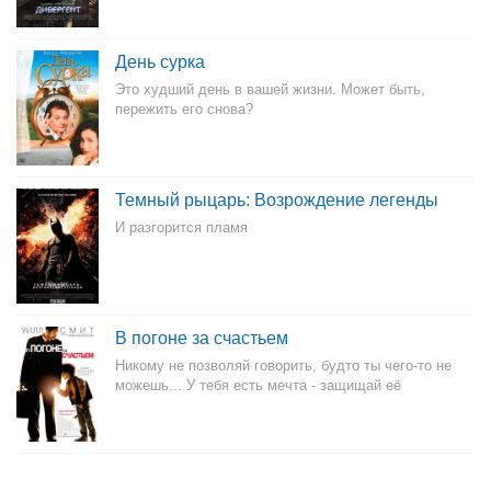
День сурка
Это худший день в вашей жизни. Может быть,
пережить его снова?
Темный рыцарь: Возрождение легенды
И разгорится пламя
В погоне за счастьем
Никому не позволяй говорить, будто ты чего-то не
можешь... У тебя есть мечта - защищай её