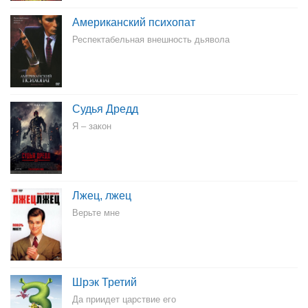
Американский психопат
Респектабельная внешность дьявола
Судья Дредд
Я – закон
Лжец, лжец
Верьте мне
Шрэк Третий
Да приидет царствие его