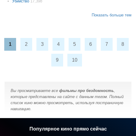
Убийство
17,398
Показать больше тем
1
2
3
4
5
6
7
8
9
10
Вы просматриваете все
фильмы про бездомность
,
которые представлены на сайте с данным тегом. Полный
список кино можно просмотреть, используя постраничную
навигацию.
Популярное кино прямо сейчас