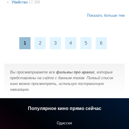
Убийство
17,398
Показать больше тем
1
2
3
4
5
6
Вы просматриваете все
фильмы про арахис
, которые
представлены на сайте с данным тегом. Полный список
кино можно просмотреть, используя постраничную
навигацию.
Популярное кино прямо сейчас
Одиссея