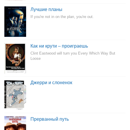
Лучшие планы
If you're not in on the plan, you're out.
Как ни крути – проиграешь
Clint Eastwood will turn you Every Which Way But
Loose
Джерри и слоненок
Прерванный путь