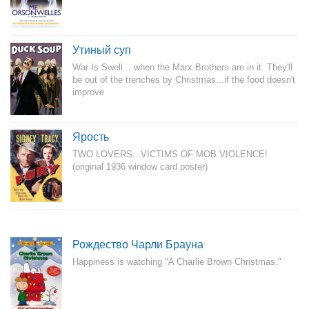
Утиный суп
War Is Swell ...when the Marx Brothers are in it. They'll
be out of the trenches by Christmas...if the food doesn't
improve
Ярость
TWO LOVERS...VICTIMS OF MOB VIOLENCE!
(original 1936 window card poster)
Рождество Чарли Брауна
Happiness is watching "A Charlie Brown Christmas."