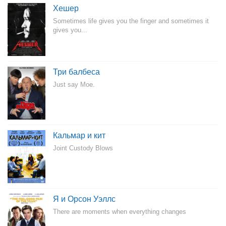
Хешер
Sometimes life gives you the finger and sometimes it
gives you...
Три балбеса
Just say Moe.
Кальмар и кит
Joint Custody Blows
Я и Орсон Уэллс
There are moments when everything changes