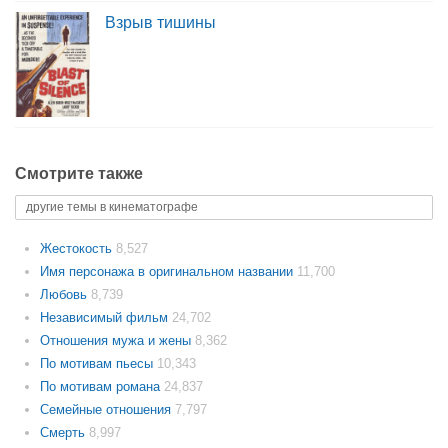
Взрыв тишины
Смотрите также
другие темы в кинематографе
Жестокость
8,527
Имя персонажа в оригинальном названии
11,700
Любовь
8,739
Независимый фильм
24,702
Отношения мужа и жены
8,362
По мотивам пьесы
10,343
По мотивам романа
24,837
Семейные отношения
7,797
Смерть
8,997