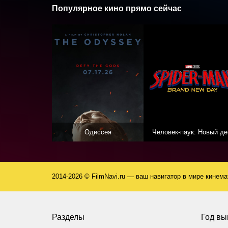
Популярное кино прямо сейчас
Одиссея
Человек-паук: Новый де
2014-2026 © FilmNavi.ru — ваш навигатор в мире кинем
Разделы
Год вы