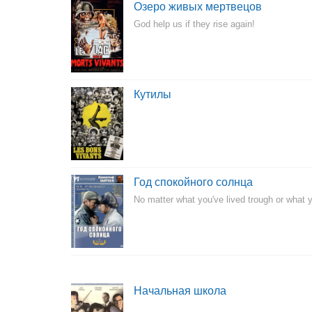
Озеро живых мертвецов
God help us if they rise again!
Кутилы
Год спокойного солнца
No matter what you've lived trough or what yo
Начальная школа