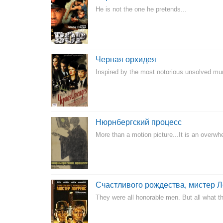
He is not the one he pretends...
Черная орхидея
Inspired by the most notorious unsolved murd
Нюрнбергский процесс
More than a motion picture...It is an overw
Счастливого рождества, мистер 
They were all honorable men. But all what t