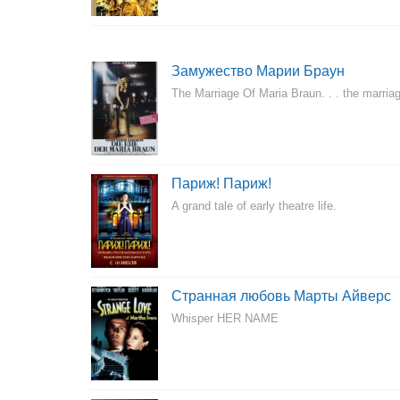
Замужество Марии Браун
The Marriage Of Maria Braun. . . the marriage
Париж! Париж!
A grand tale of early theatre life.
Странная любовь Марты Айверс
Whisper HER NAME