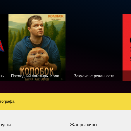
нь
Последний богатырь. Колобок
Закулисье реальности
атографа.
пуска
Жанры кино