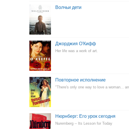
Волчьи дети
Джорджия О'Кифф
Her life was a work of art.
Повторное исполнение
"There's only one way to love a woman... and 
Нюрнберг: Его урок сегодня
Nuremberg -- Its Lesson for Today