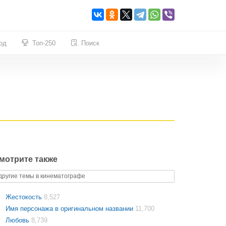
од
Топ-250
Поиск
мотрите также
другие темы в кинематографе
Жестокость
8,527
Имя персонажа в оригинальном названии
11,700
Любовь
8,739