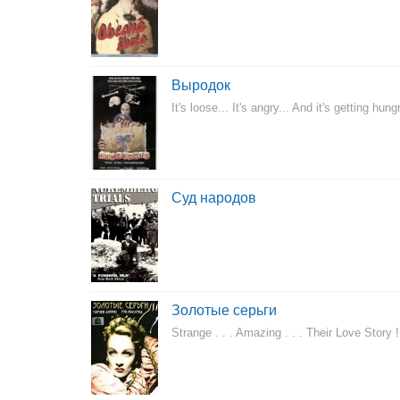
Выродок
It's loose... It's angry... And it's getting hung
Суд народов
Золотые серьги
Strange . . . Amazing . . . Their Love Story !