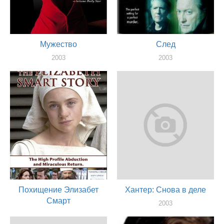
Мужество
След
2003
2003
композитор
композитор
Похищение Элизабет
Хантер: Снова в деле
Смарт
2003
композитор
2003
композитор