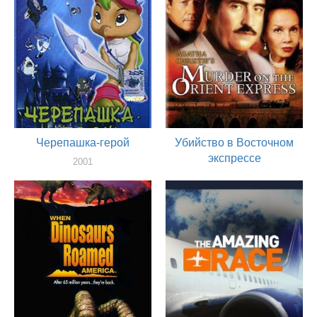
Черепашка-герой
Убийство в Восточном
экспрессе
2001
композитор
2001
композитор