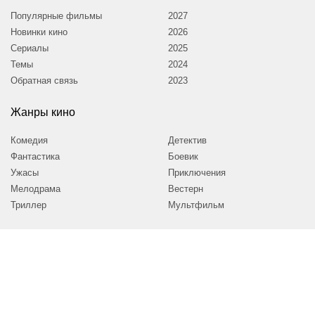
Популярные фильмы
2027
Новинки кино
2026
Сериалы
2025
Темы
2024
Обратная связь
2023
Жанры кино
Комедия
Детектив
Фантастика
Боевик
Ужасы
Приключения
Мелодрама
Вестерн
Триллер
Мультфильм