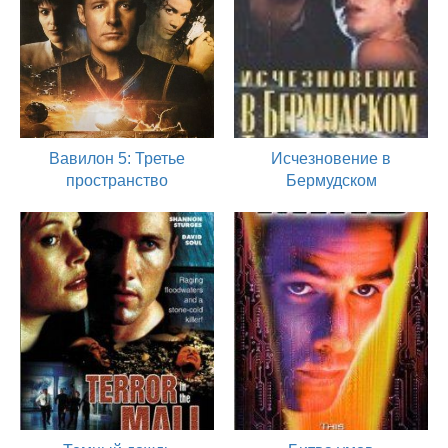
Вавилон 5: Третье
Исчезновение в
пространство
Бермудском
треугольнике
1998
композитор
1998
композитор