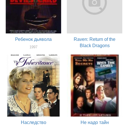
Ребенок дьявола
Raven: Return of the
Black Dragons
1997
композитор
1997
композитор
Наследство
Не надо тайн