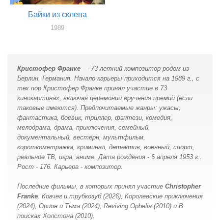
Байки из склепа
1989
композитор
Кристофер Франке
— 73-летний композитор родом из
Берлин, Германия. Начало карьеры приходится на 1989 г., с
тех пор Кристофер Франке принял участие в 73
кинокартинах, включая церемонии вручения премий (если
таковые имеются). Предпочитаемые жанры: ужасы,
фантастика, боевик, триллер, фэнтези, комедия,
мелодрама, драма, приключения, семейный,
документальный, вестерн, мультфильм,
короткометражка, криминал, детектив, военный, спорт,
реальное ТВ, игра, аниме. Дата рождения - 6 апреля 1953 г..
Рост - 176. Карьера - композитор.
Последние фильмы, в которых принял участие
Christopher
Franke
: Ковчег и трубкозуб (2026), Королевские приключения
(2024), Орион и Тьма (2024), Reviving Ophelia (2010) и В
поисках Холстона (2010).