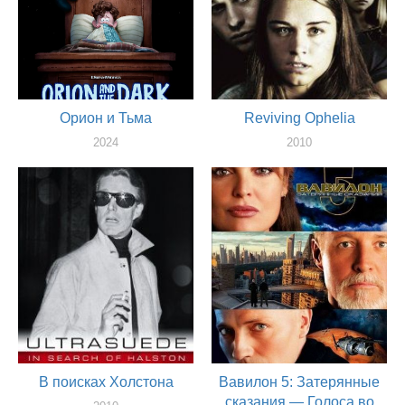
Орион и Тьма
Reviving Ophelia
2024
2010
композитор
композитор
В поисках Холстона
Вавилон 5: Затерянные
сказания — Голоса во