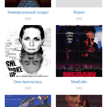
Универсальный солдат
Ворон
1992
1992
композитор
композитор
Она проснулась
МакБэйн
1992
1991
композитор
композитор