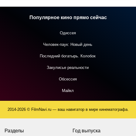
Популярное кино прямо сейчас
Одиссея
Человек-паук: Новый день
Последний богатырь. Колобок
Закулисье реальности
Обсессия
Майкл
2014-2026 © FilmNavi.ru — ваш навигатор в мире кинематографа.
Разделы
Год выпуска