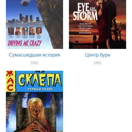
Сумасшедшая история
Центр бури
1991
1991
композитор
композитор