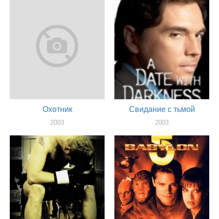
Охотник
Свидание с тьмой
2003
2003
композитор
композитор