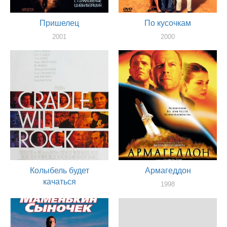
Пришелец
По кусочкам
2001
2000
актер
актер
Колыбель будет
Армагеддон
качаться
1998
актер
1999
актер