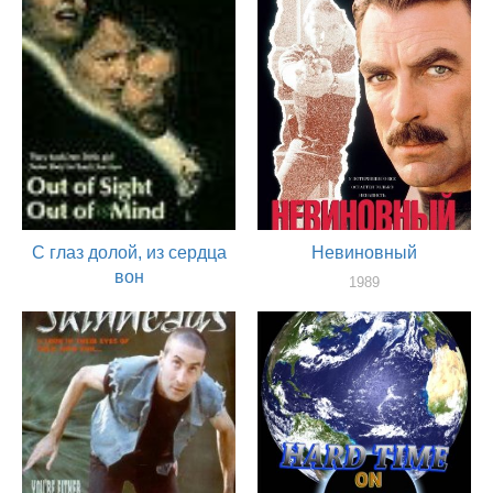
актер
С глаз долой, из сердца
Невиновный
вон
1989
актер
1990
актер