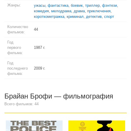
Жанры:
ужасы
,
фантастика
,
боевик
,
триллер
,
фэнтези
,
комедия
,
мелодрама
,
драма
,
приключения
,
короткометражка
,
криминал
,
детектив
,
спорт
Количество
44
фильмов:
Год
первого
1987 г.
фильма:
Год
последнего
2009 г.
фильма:
Брайан Брофи — фильмография
Всего фильмов: 44