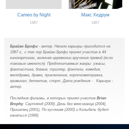
Cameo by Night
Макс Хедрум
1987
1987
актер
актер
Брайан Брофи
- актер. Начало карьеры приходится на
1987 г., с тех пор Брайан Брофи принял участие в 44
кинокартинах, включая церемонии вручения премий (если
таковые имеются). Предпочитаемые жанры: ужасы,
фантастика, боевик, триллер, фэнтези, комедия,
мелодрама, драма, приключения, короткометражка,
криминал, детектив, спорт. Дата рождения - . Карьера -
актер.
Последние фильмы, в которых принял участие
Brian
Brophy
: Саутленд (2009), День без мексиканца (2004),
Пришелец (2001), По кусочкам (2000) и Колыбель будет
качаться (1999).