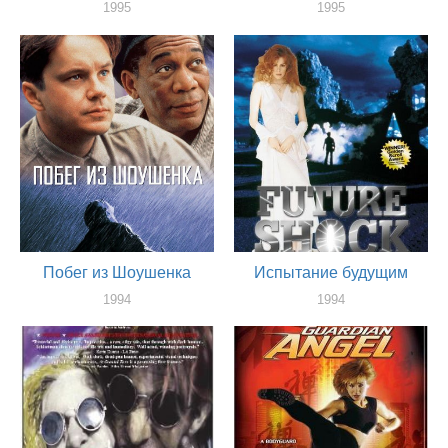
1995
1995
актер
актер
Побег из Шоушенка
Испытание будущим
1994
1994
актер
актер