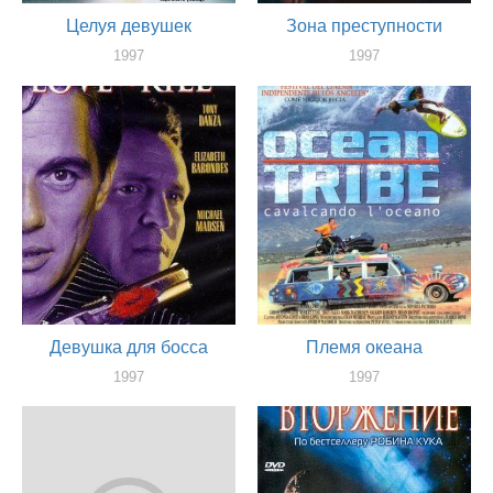
Целуя девушек
Зона преступности
1997
1997
актер
актер
Девушка для босса
Племя океана
1997
1997
актер
актер