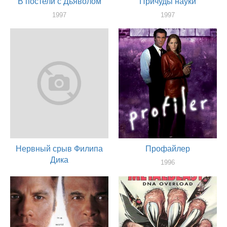
В постели с Дьяволом
Причуды науки
1997
1997
актер
актер
Нервный срыв Филипа
Профайлер
Дика
1996
актер
1996
актер