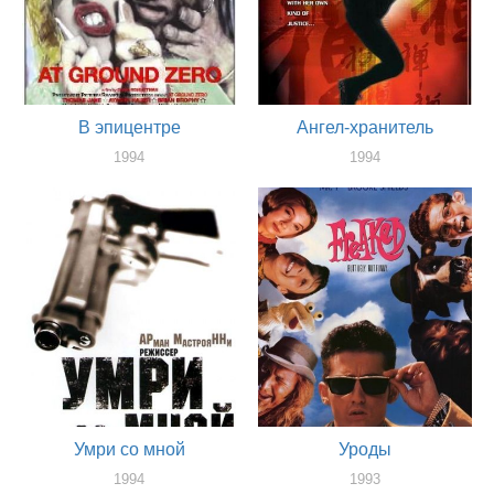
В эпицентре
Ангел-хранитель
1994
1994
актер
актер
Умри со мной
Уроды
1994
1993