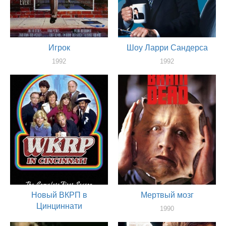
Игрок
Шоу Ларри Сандерса
1992
1992
актер
актер
Новый ВКРП в
Мертвый мозг
Цинциннати
1990
актер
1991