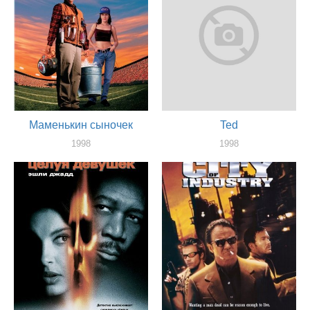
Маменькин сыночек
Ted
1998
1998
актер
актер