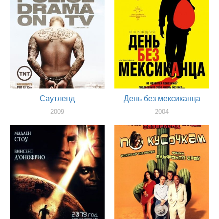
Саутленд
День без мексиканца
2009
2004
актер
актер