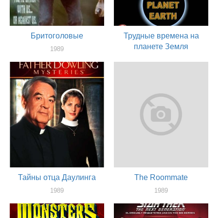
Бритоголовые
Трудные времена на
планете Земля
1989
актер
1989
актер
Тайны отца Даулинга
The Roommate
1989
1989
актер
актер