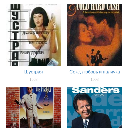
актер
актер
Шустрая
Секс, любовь и наличка
1993
1993
актер
актер