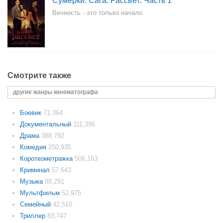
Сумерки. Сага. Рассвет: Часть 1
Вечность - это только начало
Смотрите также
другие жанры кинематографа
Боевик
71,364
Документальный
111,396
Драма
388,792
Комедия
250,935
Короткометражка
506,163
Криминал
57,643
Музыка
88,291
Мультфильм
52,975
Семейный
42,510
Триллер
83,747