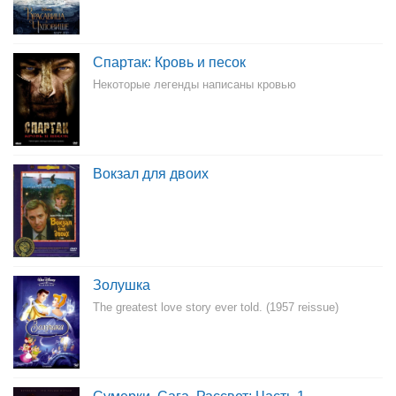
Спартак: Кровь и песок
Некоторые легенды написаны кровью
Вокзал для двоих
Золушка
The greatest love story ever told. (1957 reissue)