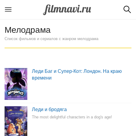
Мелодрама
Список фильмов и сериалов с жанром мелодрама
Леди Баг и Супер-Кот: Лондон. На краю
времени
Леди и бродяга
The most delightful characters in a dog's age!