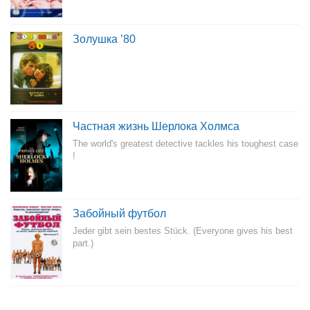
Золушка ’80
Частная жизнь Шерлока Холмса
The world's greatest detective tackles his toughest case
!
Забойный футбол
Jeder gibt sein bestes Stück. (Everyone gives his best
part.)