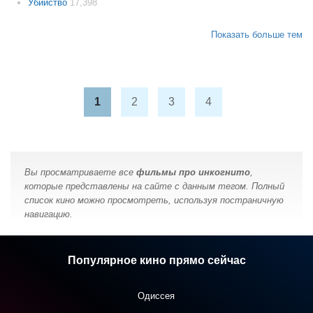
Убийство
17,398
Показать больше тем
1
2
3
4
Вы просматриваете все
фильмы про инкогнито
,
которые представлены на сайте с данным тегом. Полный
список кино можно просмотреть, используя постраничную
навигацию.
Популярное кино прямо сейчас
Одиссея