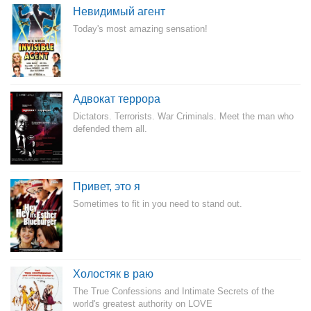
Невидимый агент
Today's most amazing sensation!
Адвокат террора
Dictators. Terrorists. War Criminals. Meet the man who
defended them all.
Привет, это я
Sometimes to fit in you need to stand out.
Холостяк в раю
The True Confessions and Intimate Secrets of the
world's greatest authority on LOVE