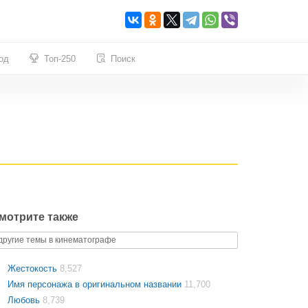
од
Топ-250
Поиск
мотрите также
другие темы в кинематографе
Жестокость
8,527
Имя персонажа в оригинальном названии
11,700
Любовь
8,739