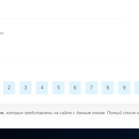
ке
2
3
4
5
6
7
8
9
ом
, которые представлены на сайте с данным тегом. Полный список 