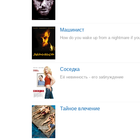
Машинист
How do you wake up from a nightmare if you
Соседка
Её невинность - его заблуждение
Тайное влечение