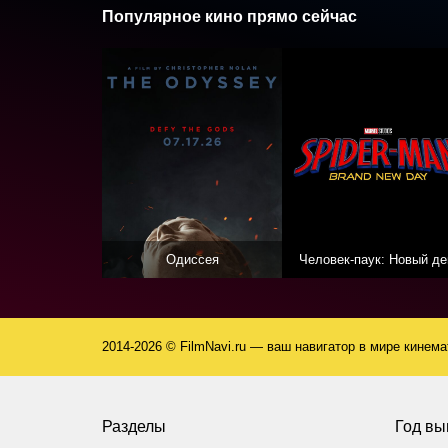
Популярное кино прямо сейчас
Одиссея
Человек-паук: Новый де
2014-2026 © FilmNavi.ru — ваш навигатор в мире кинем
Разделы
Год вы