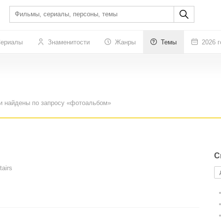
ериалы
Знаменитости
Жанры
Темы
2026 г
ли найдены по запросу «фотоальбом»
С
tairs