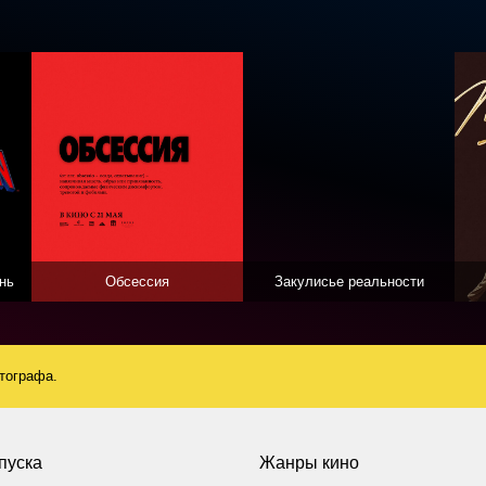
нь
Обсессия
Закулисье реальности
атографа.
пуска
Жанры кино