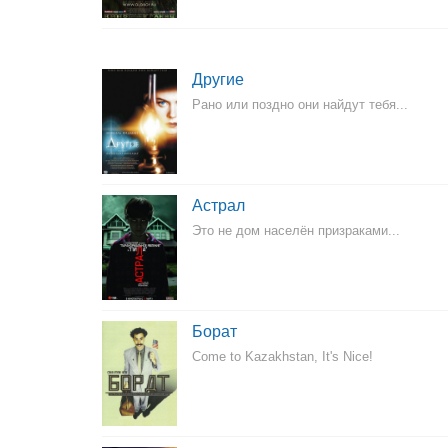
Другие
Рано или поздно они найдут тебя...
Астрал
Это не дом населён призраками...
Борат
Come to Kazakhstan, It's Nice!