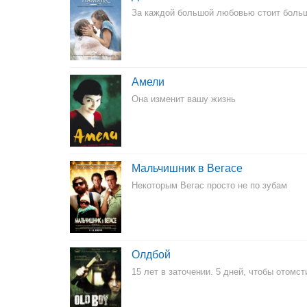
За каждой большой любовью стоит боль
Амели
Она изменит вашу жизнь
Мальчишник в Вегасе
Некоторым Вегас просто не по зубам
Олдбой
15 лет в заточении. 5 дней, чтобы отомст