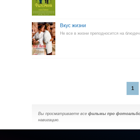
Вкус жизни
Не все в жизни преподносится на блюдеч
1
Вы просматриваете все
фильмы про фотоальб
навигацию.