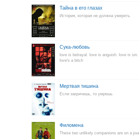
Тайна в его глазах
История, которая не должна умереть
Сука-любовь
love is betrayal. love is anguish. love is sin.
love's a bitch
Мертвая тишина
Если закричишь, то умрешь
Филомена
These two unlikely companions are on a journ