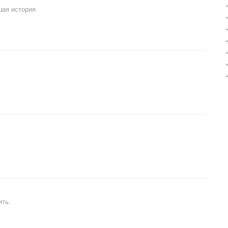
шая история
ить.