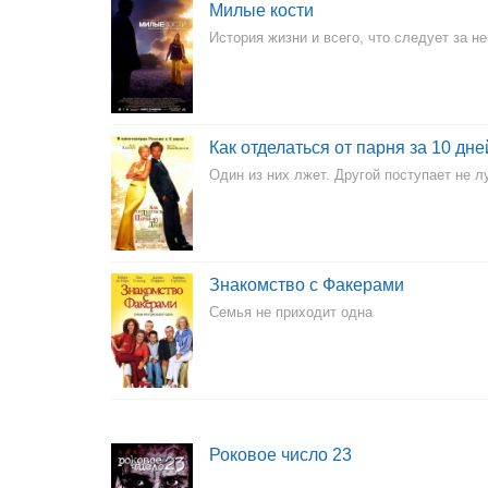
Милые кости
История жизни и всего, что следует за ней
Как отделаться от парня за 10 дне
Один из них лжет. Другой поступает не 
Знакомство с Факерами
Семья не приходит одна
Роковое число 23