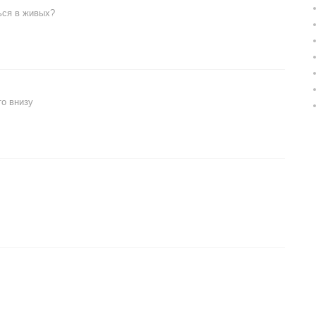
ься в живых?
то внизу