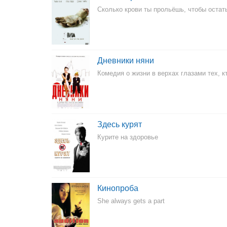
Сколько крови ты прольёшь, чтобы остат
Дневники няни
Комедия о жизни в верхах глазами тех, к
Здесь курят
Курите на здоровье
Кинопроба
She always gets a part