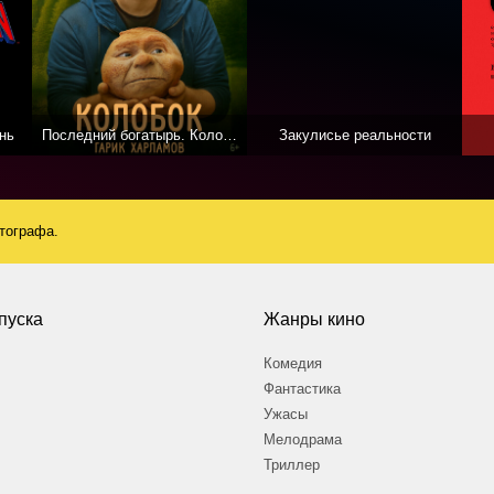
нь
Последний богатырь. Колобок
Закулисье реальности
атографа.
пуска
Жанры кино
Комедия
Фантастика
Ужасы
Мелодрама
Триллер