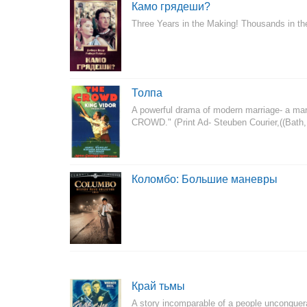
Камо грядеши?
Three Years in the Making! Thousands in th
Толпа
A powerful drama of modern marriage- a mar
CROWD." (Print Ad- Steuben Courier,((Bath
Коломбо: Большие маневры
Край тьмы
A story incomparable of a people unconquer