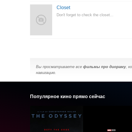
Closet
Don't forget to check the closet...
Вы просматриваете все
фильмы про диораму
, к
навигацию.
Популярное кино прямо сейчас