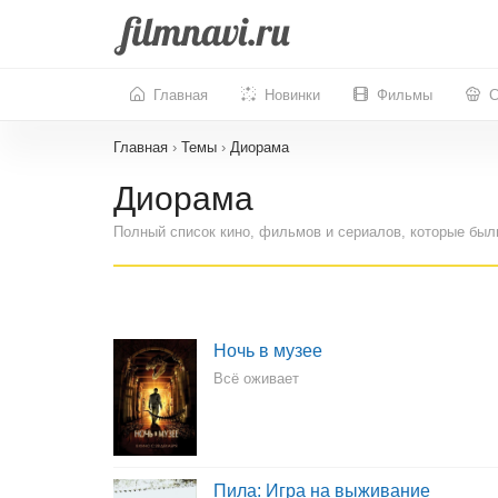
Главная
Новинки
Фильмы
С
Главная
›
Темы
›
Диорама
Диорама
Полный список кино, фильмов и сериалов, которые был
Ночь в музее
Всё оживает
Пила: Игра на выживание