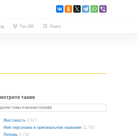
од
Топ-250
Поиск
мотрите также
другие темы в кинематографе
Жестокость
8,527
Имя персонажа в оригинальном названии
11,700
Любовь
8,739