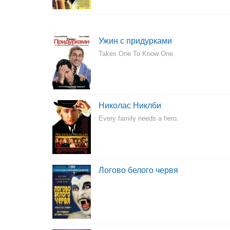
Ужин с придурками
Takes One To Know One.
Николас Никлби
Every family needs a hero.
Логово белого червя