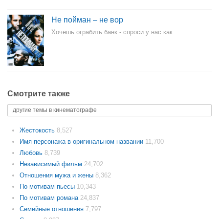
Не пойман – не вор
Хочешь ограбить банк - спроси у нас как
Смотрите также
другие темы в кинематографе
Жестокость
8,527
Имя персонажа в оригинальном названии
11,700
Любовь
8,739
Независимый фильм
24,702
Отношения мужа и жены
8,362
По мотивам пьесы
10,343
По мотивам романа
24,837
Семейные отношения
7,797