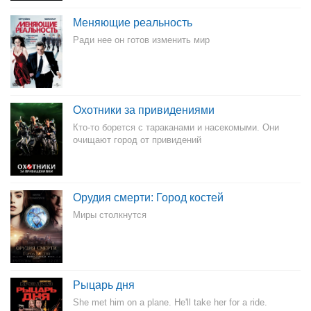
Меняющие реальность
Ради нее он готов изменить мир
Охотники за привидениями
Кто-то борется с тараканами и насекомыми. Они
очищают город от привидений
Орудия смерти: Город костей
Миры столкнутся
Рыцарь дня
She met him on a plane. He'll take her for a ride.