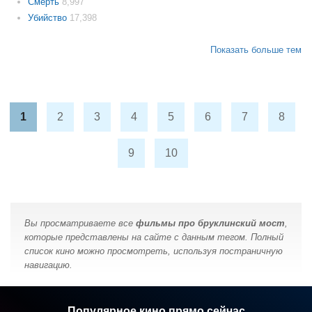
Смерть
8,997
Убийство
17,398
Показать больше тем
1
2
3
4
5
6
7
8
9
10
Вы просматриваете все
фильмы про бруклинский мост
,
которые представлены на сайте с данным тегом. Полный
список кино можно просмотреть, используя постраничную
навигацию.
Популярное кино прямо сейчас