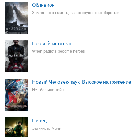
Обливион
Земля - это память, за которую стоит бороться
Первый мститель
When patriots become heroes
Новый Человек-паук: Высокое напряжение
Нет больше тайн
Пипец
Заткнись. Мочи