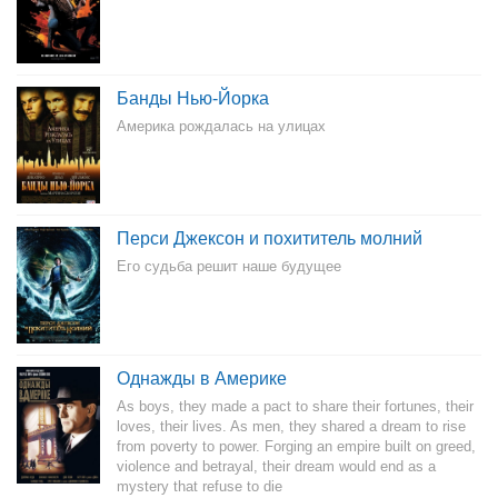
Банды Нью-Йорка
Америка рождалась на улицах
Перси Джексон и похититель молний
Его судьба решит наше будущее
Однажды в Америке
As boys, they made a pact to share their fortunes, their
loves, their lives. As men, they shared a dream to rise
from poverty to power. Forging an empire built on greed,
violence and betrayal, their dream would end as a
mystery that refuse to die