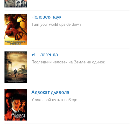
Человек-паук
Turn your world upside down
Я – легенда
Последний человек на Земле не одинок
Адвокат дьявола
У зла свой путь к победе