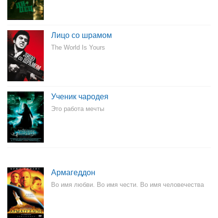
Лицо со шрамом
The World Is Yours
Ученик чародея
Это работа мечты
Армагеддон
Во имя любви. Во имя чести. Во имя человечества