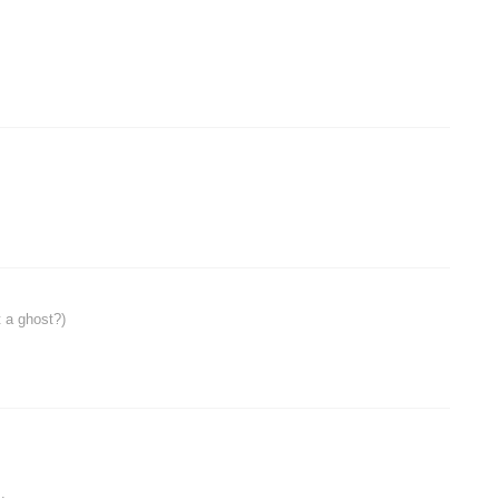
t a ghost?)
.