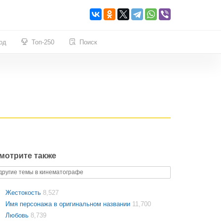
од
Топ-250
Поиск
мотрите также
другие темы в кинематографе
Жестокость
8,527
Имя персонажа в оригинальном названии
11,700
Любовь
8,739