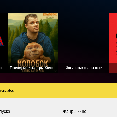
нь
Последний богатырь. Колобок
Закулисье реальности
атографа.
пуска
Жанры кино