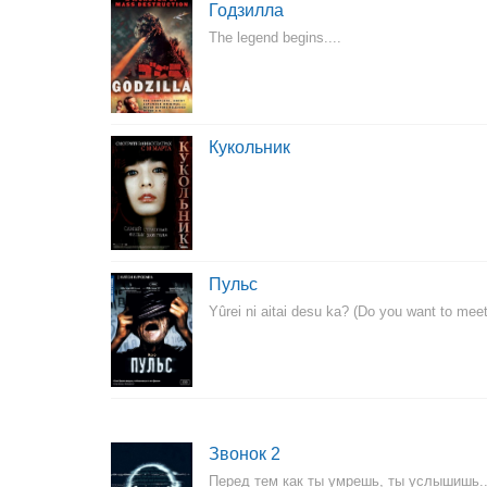
Годзилла
The legend begins....
Кукольник
Пульс
Yûrei ni aitai desu ka? (Do you want to mee
Звонок 2
Перед тем как ты умрешь, ты услышишь..