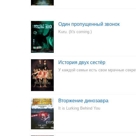
Один пропущенный звонок
Kuru. (It's coming.)
История двух сестёр
У каждой семьи есть свои мрачные секр
Вторжение динозавра
It is Lurking Behind You