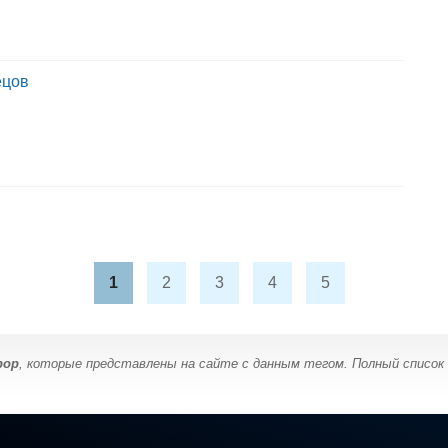
ецов
1
2
3
4
5
рор
, которые представлены на сайте с данным тегом. Полный список