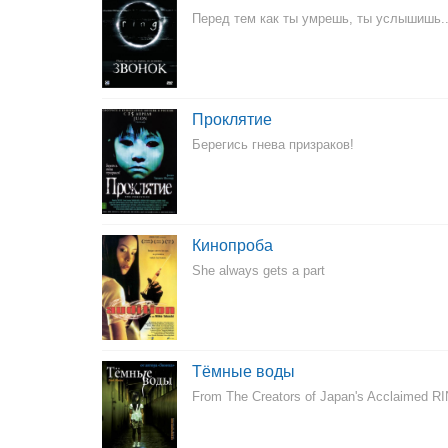
Перед тем как ты умрешь, ты услышишь..
Проклятие
Берегись гнева призраков!
Кинопроба
She always gets a part
Тёмные воды
From The Creators of Japan's Acclaimed RI