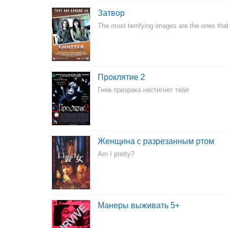
Затвор
The most terrifying images are the ones that
Проклятие 2
Гнев призрака настигнет тебя
Женщина с разрезанным ртом
Am I pretty?
Манеры выживать 5+