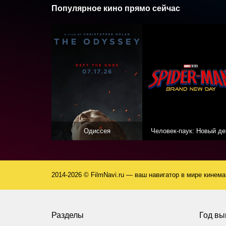
Популярное кино прямо сейчас
Одиссея
Человек-паук: Новый де
2014-2026 © FilmNavi.ru — ваш навигатор в мире кинем
Разделы
Год вы