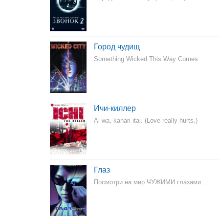
Город чудищ
Something Wicked This Way Comes
Ичи-киллер
Ai wa, kanari itai. (Love really hurts.)
Глаз
Посмотри на мир ЧУЖИМИ глазами...