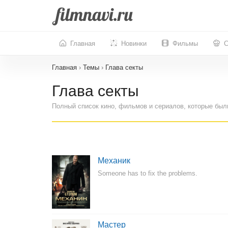
Главная
Новинки
Фильмы
С
Главная
›
Темы
›
Глава секты
Глава секты
Полный список кино, фильмов и сериалов, которые был
Механик
Someone has to fix the problems.
Мастер