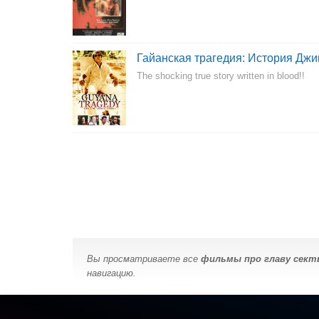
Гайанская трагедия: История Дж
The shocking true story written in blood!!
Вы просматриваете все
фильмы про главу сек
навигацию.