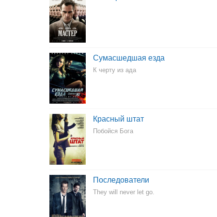
Сумасшедшая езда
К черту из ада
Красный штат
Побойся Бога
Последователи
They will never let go.