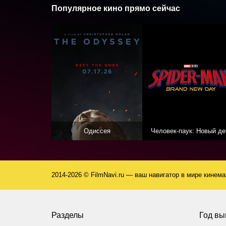
Популярное кино прямо сейчас
Одиссея
Человек-паук: Новый де
2014-2026 © FilmNavi.ru — ваш навигатор в мире кинем
Разделы
Год вы