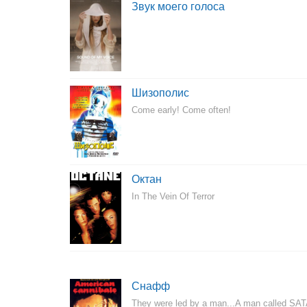
Звук моего голоса
Шизополис
Come early! Come often!
Октан
In The Vein Of Terror
Снафф
They were led by a man...A man called SAT