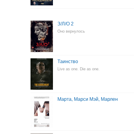
З/Л/О 2
Оно вернулось
Таинство
Live as one. Die as one.
Марта, Марси Мэй, Марлен