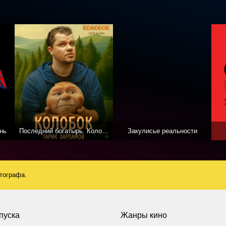
нь
Последний богатырь. Колобок
Закулисье реальности
атографа.
пуска
Жанры кино