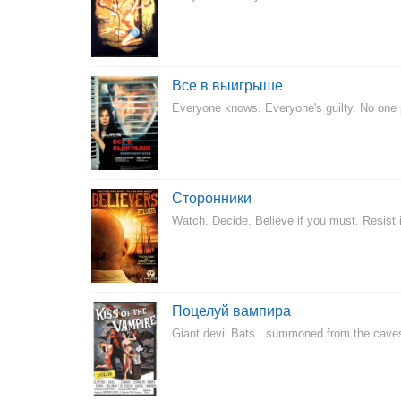
Все в выигрыше
Everyone knows. Everyone's guilty. No one
Сторонники
Watch. Decide. Believe if you must. Resist i
Поцелуй вампира
Giant devil Bats...summoned from the caves 