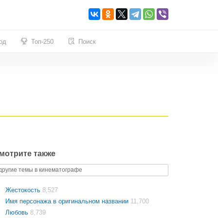
од
Топ-250
Поиск
мотрите также
другие темы в кинематографе
Жестокость
8,527
Имя персонажа в оригинальном названии
11,700
Любовь
8,739