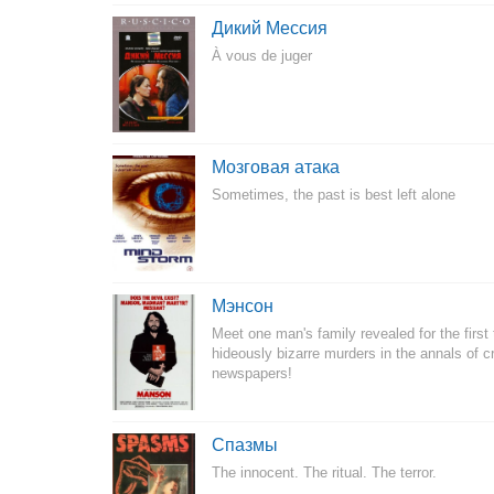
Дикий Мессия
À vous de juger
Мозговая атака
Sometimes, the past is best left alone
Мэнсон
Meet one man's family revealed for the first
hideously bizarre murders in the annals of c
newspapers!
Спазмы
The innocent. The ritual. The terror.