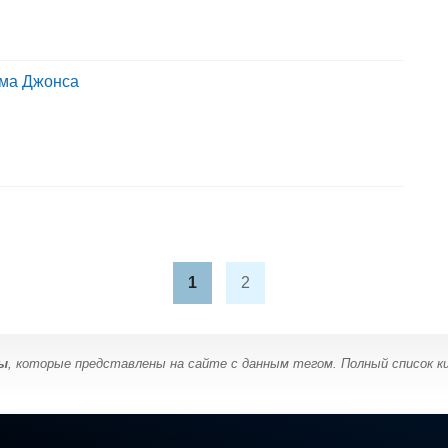
има Джонса
1
2
ты
, которые представлены на сайте с данным тегом. Полный список 